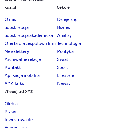
xyz.pl
Sekcje
O nas
Dzieje się!
Subskrypcja
Biznes
Subskrypcja akademicka
Analizy
Oferta dla zespołów i firm
Technologia
Newslettery
Polityka
Archiwalne relacje
Świat
Kontakt
Sport
Aplikacja mobilna
Lifestyle
XYZ Talks
Newsy
Więcej od XYZ
Giełda
Prawo
Inwestowanie
Energetyka