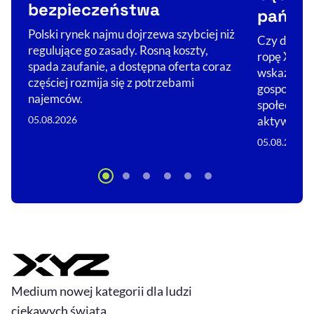
bezpieczeństwa
państ
Polski rynek najmu dojrzewa szybciej niż
Czy długow
regulujące go zasady. Rosną koszty,
ropę XXI w
spada zaufanie, a dostępna oferta coraz
wskaźnikie
częściej rozmija się z potrzebami
gospodarek 
najemców.
społeczeńs
05.08.2026
aktywne.…
05.08.2026
Medium nowej kategorii dla ludzi
ciekawych świata.