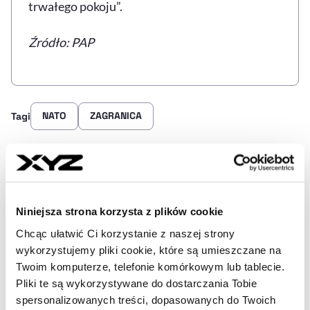
trwałego pokoju”.
Źródło: PAP
NATO
ZAGRANICA
Tagi
Udostępnij
Kopiuj link artykułu
Udostępnij na LinkedIn
Udostępnij na Twitterze
Udostępnij na Faceboo
Udostępnij przez
Niniejsza strona korzysta z plików cookie
Chcąc ułatwić Ci korzystanie z naszej strony
Strona główna
Na żywo
NATO omawia gwarancje
wykorzystujemy pliki cookie, które są umieszczane na
bezpieczeństwa dla Ukrainy. Tajna narada w wąskim gronie
Twoim komputerze, telefonie komórkowym lub tablecie.
Pliki te są wykorzystywane do dostarczania Tobie
spersonalizowanych treści, dopasowanych do Twoich