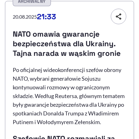
ARCHIWALNY
Resetuj opcje
21:33
20.08.2025
Ułatwienia dostępności wspierają:
NATO omawia gwarancje
bezpieczeństwa dla Ukrainy.
Tajna narada w wąskim gronie
Po oficjalnej wideokonferencji szefów obrony
NATO, wybrani generałowie Sojuszu
kontynuowali rozmowy w ograniczonym
, otwiera się w nowym 
Sprawdź, jak i dlaczego zwiększamy dostępność
składzie. Według Reutersa, głównym tematem
były gwarancje bezpieczeństwa dla Ukrainy po
spotkaniach Donalda Trumpa z Władimirem
, otwiera się w nowym oknie
Zgłoś problem
Deklaracja dostępności
, otwiera się w no
Putinem i Wołodymyrem Zełenskim.
Szefowie NATO rozmawiali za