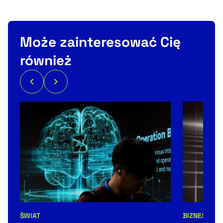
Może zainteresować Cię
również
ŚWIAT
BIZNES
NEW
Kategorie artykułu:
Kategorie 