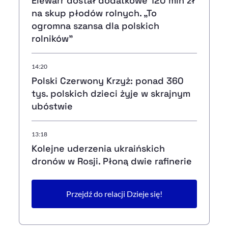
Elewarr dostał dodatkowe 120 mln zł
na skup płodów rolnych. „To
ogromna szansa dla polskich
rolników”
14:20
Polski Czerwony Krzyż: ponad 360
tys. polskich dzieci żyje w skrajnym
ubóstwie
13:18
Kolejne uderzenia ukraińskich
dronów w Rosji. Płoną dwie rafinerie
Przejdź do relacji Dzieje się!