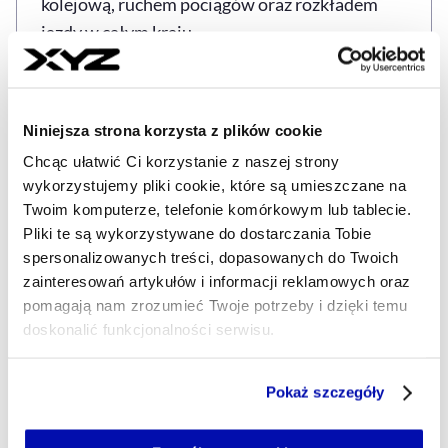
kolejową, ruchem pociągów oraz rozkładem
jazdy w całym kraju.
Regiony odwracają się od Polregio
Niniejsza strona korzysta z plików cookie
Chcąc ułatwić Ci korzystanie z naszej strony
wykorzystujemy pliki cookie, które są umieszczane na
GOSPODARKA
KOLEJ
KPO
POLSKA
Tagi
Twoim komputerze, telefonie komórkowym lub tablecie.
Pliki te są wykorzystywane do dostarczania Tobie
spersonalizowanych treści, dopasowanych do Twoich
zainteresowań artykułów i informacji reklamowych oraz
Udostępnij
Kopiuj link artykułu
Udostępnij na LinkedIn
Udostępnij na Twitterze
Udostępnij na Faceboo
Udostępnij przez
pomagają nam zrozumieć Twoje potrzeby i dzięki temu
doskonalić funkcjonalności serwisu.
Strona główna
Na żywo
PKP PLK inwestują 11,5 mld zł
Część z plików jest niezbędna do prawidłowego działania
Pokaż szczegóły
z KPO w kolej. Zmodernizowano już 184 km torów, powstaną
serwisu i jego funkcjonalności.
windy i nowe systemy informacji pasażerskiej
Jeżeli nie wyrażasz zgody na zapisywanie plików cookie,