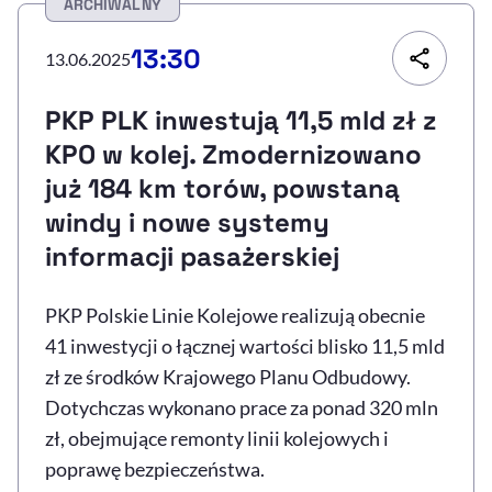
ARCHIWALNY
Resetuj opcje
13:30
13.06.2025
Ułatwienia dostępności wspierają:
PKP PLK inwestują 11,5 mld zł z
KPO w kolej. Zmodernizowano
już 184 km torów, powstaną
windy i nowe systemy
informacji pasażerskiej
PKP Polskie Linie Kolejowe realizują obecnie
, otwiera się w nowym 
Sprawdź, jak i dlaczego zwiększamy dostępność
41 inwestycji o łącznej wartości blisko 11,5 mld
zł ze środków Krajowego Planu Odbudowy.
, otwiera się w nowym oknie
Zgłoś problem
Deklaracja dostępności
Dotychczas wykonano prace za ponad 320 mln
, otwiera się w no
zł, obejmujące remonty linii kolejowych i
poprawę bezpieczeństwa.