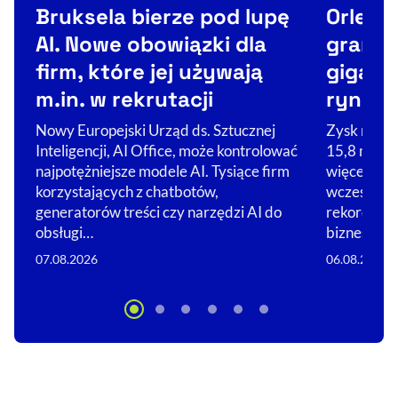
Bruksela bierze pod lupę
Orlen 
AI. Nowe obowiązki dla
granic
firm, które jej używają
gigant
m.in. w rekrutacji
rynek
Nowy Europejski Urząd ds. Sztucznej
Zysk netto
Inteligencji, AI Office, może kontrolować
15,8 mld zł
najpotężniejsze modele AI. Tysiące firm
więcej, niż
korzystających z chatbotów,
wcześniej. 
generatorów treści czy narzędzi AI do
rekordowy
obsługi…
biznesów…
07.08.2026
06.08.2026