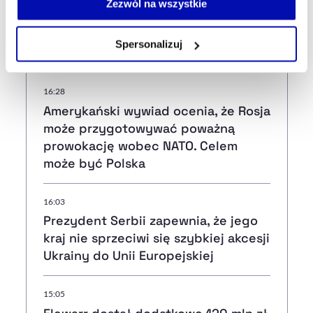
możesz łatwo zarządzać swoimi uprawnieniami, np. we
Zezwól na wszystkie
własnej przeglądarce internetowej lub po wybraniu opcji
Zarządzaj cookie.
Najnowsze
Spersonalizuj
Szczegółowe informacje na ten temat znajdziesz w
naszej
Polityce Prywatności
.
16:28
Amerykański wywiad ocenia, że Rosja
może przygotowywać poważną
prowokację wobec NATO. Celem
może być Polska
16:03
Prezydent Serbii zapewnia, że jego
kraj nie sprzeciwi się szybkiej akcesji
Ukrainy do Unii Europejskiej
15:05