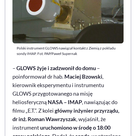
Polski instrument GLOWS nawiązał kontakt z Ziemią z pokładu
sondy IMAP. Fot. PAP/Paweł Supernak
–
GLOWS żyje i zadzwonił do domu
–
poinformował dr hab.
Maciej Bzowski
,
kierownik eksperymentu i instrumentu
GLOWS przygotowanego na misję
heliosferyczną
NASA – IMAP
, nawiązując do
filmu „E.T.”. Z kolei
główny inżynier przyrządu,
dr inż. Roman Wawrzyszak
, wyjaśnił, że
instrument
uruchomiono w środę o 18:00
czasu polskiego
. Dodał, że
sonda
, wystrzelona