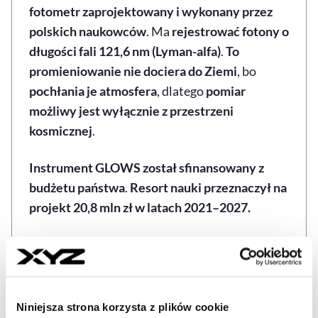
fotometr zaprojektowany i wykonany przez
polskich naukowców
. Ma
rejestrować fotony o
długości fali 121,6 nm (Lyman-alfa)
.
To
promieniowanie nie dociera do Ziemi
, bo
pochłania je atmosfera
, dlatego
pomiar
możliwy jest wyłącznie z przestrzeni
kosmicznej
.
Instrument GLOWS został sfinansowany z
budżetu państwa
.
Resort nauki przeznaczył na
projekt 20,8 mln zł w latach 2021–2027.
GLOWS
IMAP
POLSKA
SŁOŃCE
ZAGRANI
Tagi
Niniejsza strona korzysta z plików cookie