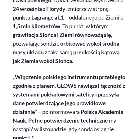
24 września z Florydy
, zmierza w stronę
punktu Lagrange'a L1
– oddalonego od Ziemi o
1,5 mln kilometrów
. To punkt, w którym
grawitacja Słońca i Ziemi równoważą się
,
pozwalając sondzie
orbitować wokół środka
masy układu
z taką samą
prędkością kątową
jak Ziemia wokół Słońca
.
„
Włączenie polskiego instrumentu przebiegło
zgodnie z planem. GLOWS nawiązał łączność z
systemami pokładowymi satelity i przesyła
dane potwierdzające jego prawidłowe
działanie
” – poinformowała
Polska Akademia
Nauk
.
Pełne potwierdzenie techniczne
ma
nastąpić
w listopadzie
, gdy sonda osiągnie
punkt L1
.