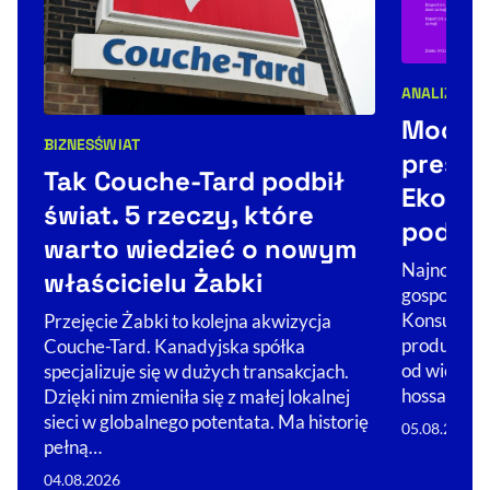
ANALIZY
Kategorie 
Mocne
BIZNES
ŚWIAT
Kategorie artykułu:
presją 
Tak Couche-Tard podbił
Ekono
świat. 5 rzeczy, które
podsu
warto wiedzieć o nowym
Najnowsze 
właścicielu Żabki
gospodarka
Konsumenci
Przejęcie Żabki to kolejna akwizycja
produkcja 
Couche-Tard. Kanadyjska spółka
od wielu mi
specjalizuje się w dużych transakcjach.
hossa.…
Dzięki nim zmieniła się z małej lokalnej
sieci w globalnego potentata. Ma historię
05.08.2026
pełną…
04.08.2026