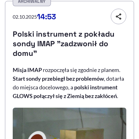
ARCHIWALNY
Resetuj opcje
14:53
02.10.2025
Ułatwienia dostępności wspierają:
Polski instrument z pokładu
sondy IMAP "zadzwonił do
domu"
Misja IMAP
rozpoczęła się zgodnie z planem.
Start sondy przebiegł bez problemów
, dotarła
do miejsca docelowego, a
polski instrument
, otwiera się w nowym 
Sprawdź, jak i dlaczego zwiększamy dostępność
GLOWS połączył się z Ziemią bez zakłóceń
.
, otwiera się w nowym oknie
Zgłoś problem
Deklaracja dostępności
, otwiera się w no