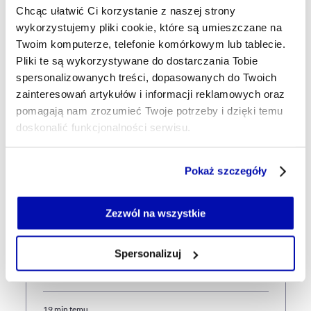
Chcąc ułatwić Ci korzystanie z naszej strony
wykorzystujemy pliki cookie, które są umieszczane na
Udostępnij
Kopiuj link artykułu
Udostępnij na LinkedIn
Udostępnij na Twitterze
Udostępnij na Faceboo
Udostępnij przez
Twoim komputerze, telefonie komórkowym lub tablecie.
Pliki te są wykorzystywane do dostarczania Tobie
spersonalizowanych treści, dopasowanych do Twoich
Strona główna
Na żywo
Polski instrument z pokładu
zainteresowań artykułów i informacji reklamowych oraz
sondy IMAP "zadzwonił do domu"
pomagają nam zrozumieć Twoje potrzeby i dzięki temu
doskonalić funkcjonalności serwisu.
Część z plików jest niezbędna do prawidłowego działania
Najnowsze
Pokaż szczegóły
serwisu i jego funkcjonalności.
Jeżeli nie wyrażasz zgody na zapisywanie plików cookie,
możesz łatwo zarządzać swoimi uprawnieniami, np. we
Zezwól na wszystkie
2 min temu
własnej przeglądarce internetowej lub po wybraniu opcji
Litwa ostrzega przed rosyjskimi
Zarządzaj cookie.
prowokacjami. Możliwe
Spersonalizuj
wykorzystanie ukraińskich dronów
Szczegółowe informacje na ten temat znajdziesz w
naszej
Polityce Prywatności
.
19 min temu