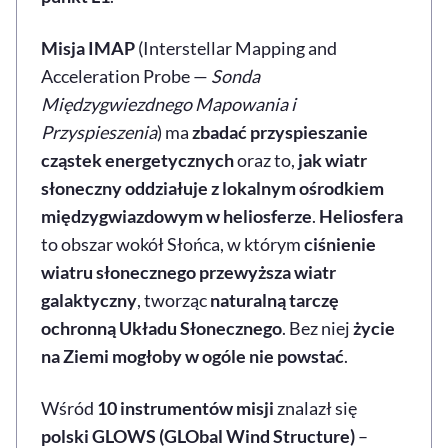
Misja IMAP
(Interstellar Mapping and
Acceleration Probe —
Sonda
Międzygwiezdnego Mapowania i
Przyspieszenia
) ma
zbadać przyspieszanie
cząstek energetycznych
oraz to,
jak wiatr
słoneczny oddziałuje z lokalnym ośrodkiem
międzygwiazdowym w heliosferze
.
Heliosfera
to obszar wokół Słońca, w którym
ciśnienie
wiatru słonecznego przewyższa wiatr
galaktyczny
, tworząc
naturalną tarczę
ochronną Układu Słonecznego
. Bez niej
życie
na Ziemi mogłoby w ogóle nie powstać
.
Wśród
10 instrumentów misji
znalazł się
polski GLOWS (GLObal Wind Structure)
–