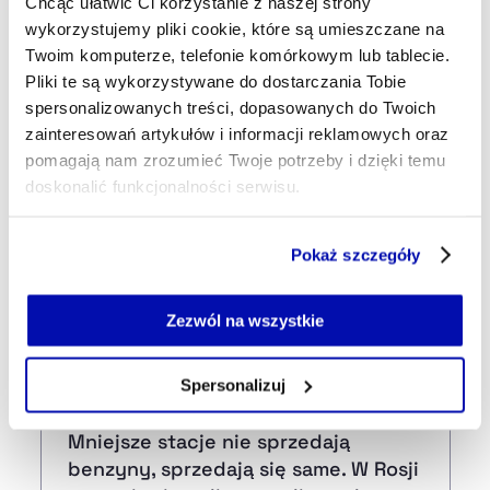
Chcąc ułatwić Ci korzystanie z naszej strony
54 min temu
wykorzystujemy pliki cookie, które są umieszczane na
Eskalacja na linii Hiszpania–Włochy.
Twoim komputerze, telefonie komórkowym lub tablecie.
Madryt wprowadza kontrole
Pliki te są wykorzystywane do dostarczania Tobie
graniczne
spersonalizowanych treści, dopasowanych do Twoich
zainteresowań artykułów i informacji reklamowych oraz
09:40
pomagają nam zrozumieć Twoje potrzeby i dzięki temu
Złe dane paliwem do wzrostów na
doskonalić funkcjonalności serwisu.
Wall Street. S&P 500 na rekordowym
poziomie
Część z plików jest niezbędna do prawidłowego działania
Pokaż szczegóły
serwisu i jego funkcjonalności.
Jeżeli nie wyrażasz zgody na zapisywanie plików cookie,
05:50
możesz łatwo zarządzać swoimi uprawnieniami, np. we
Wolin: miasto, które chce znowu być
Zezwól na wszystkie
własnej przeglądarce internetowej lub po wybraniu opcji
największe (REPORTAŻ)
Zarządzaj cookie.
Spersonalizuj
05:30
Szczegółowe informacje na ten temat znajdziesz w
Mniejsze stacje nie sprzedają
naszej
Polityce Prywatności
.
benzyny, sprzedają się same. W Rosji