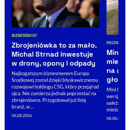
BIZNES
ŚWIAT
Kategorie artykułu:
RECENZJA
Zbrojeniówka to za mało.
Kategorie 
Mini C
Michal Strnad inwestuje
miejski
w drony, opony i odpady
na auto
Najbogatszym biznesmenem Europy
głośny
Środkowej został dzięki błyskawicznemu
rozwojowi holdingu CSG, który przejął od
Mini Count
ojca. Nie zamierza jednak poprzestać na
wersja mie
zbrojeniówce. Przygotował już listę
należącej 
branż, w…
mieście i p
06.08.2026
08.08.2026