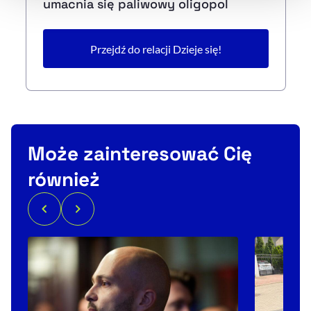
umacnia się paliwowy oligopol
Przejdź do relacji Dzieje się!
Może zainteresować Cię
również