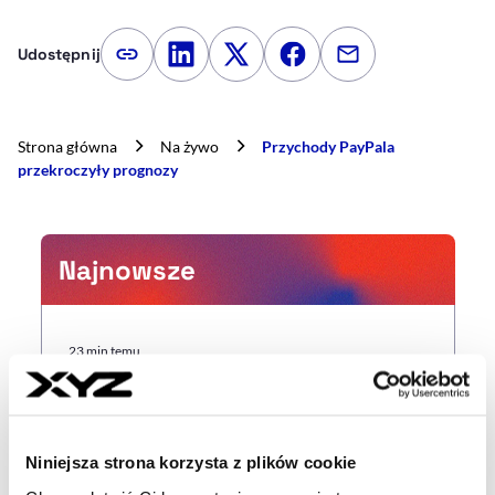
Udostępnij
Kopiuj link artykułu
Udostępnij na LinkedIn
Udostępnij na Twitterze
Udostępnij na Faceboo
Udostępnij przez
Strona główna
Na żywo
Przychody PayPala
przekroczyły prognozy
Najnowsze
23 min temu
Polskie MŚP na europejskim szarym
końcu. Co trzecia firma nie wdrożyła
AI przez brak kompetencji
Niniejsza strona korzysta z plików cookie