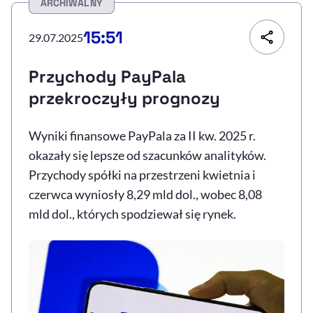
ARCHIWALNY
Resetuj opcje
15:51
29.07.2025
Ułatwienia dostępności wspierają:
Przychody PayPala
przekroczyły prognozy
Wyniki finansowe PayPala za II kw. 2025 r.
okazały się lepsze od szacunków analityków.
Przychody spółki na przestrzeni kwietnia i
czerwca wyniosły 8,29 mld dol., wobec 8,08
, otwiera się w nowym 
Sprawdź, jak i dlaczego zwiększamy dostępność
mld dol., których spodziewał się rynek.
, otwiera się w nowym oknie
Zgłoś problem
Deklaracja dostępności
, otwiera się w no