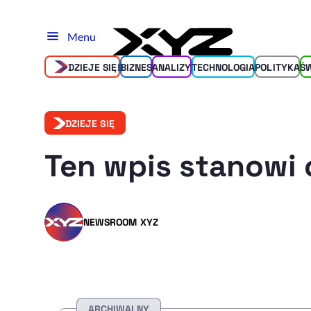
Menu
DZIEJE SIĘ!
BIZNES
ANALIZY
TECHNOLOGIA
POLITYKA
Ś
DZIEJE SIĘ
Ten wpis stanowi 
NEWSROOM XYZ
ARCHIWALNY