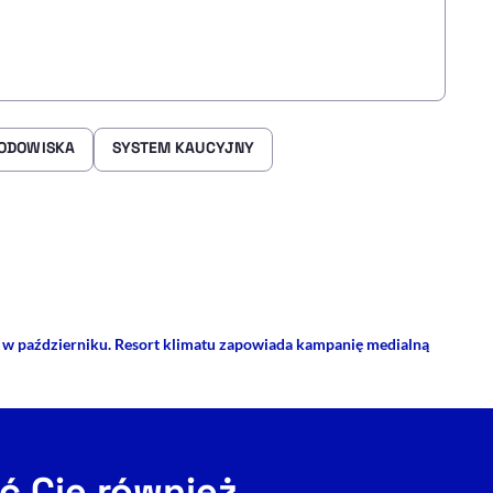
RODOWISKA
SYSTEM KAUCYJNY
rze
 Facebooku
ij przez e-mail
 w październiku. Resort klimatu zapowiada kampanię medialną
ć Cię również