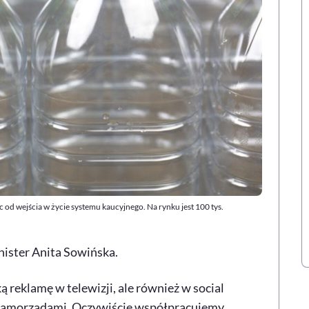
c od wejścia w życie systemu kaucyjnego. Na rynku jest 100 tys.
ister Anita Sowińska.
ą reklamę w telewizji, ale również w social
 samorządami. Oczywiście współpracujemy