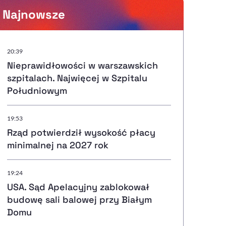
Najnowsze
Powiększenie kursora
20:39
Nieprawidłowości w warszawskich
Resetuj opcje
szpitalach. Najwięcej w Szpitalu
Południowym
Ułatwienia dostępności wspierają:
19:53
Rząd potwierdził wysokość płacy
minimalnej na 2027 rok
, otwiera się w nowym ok
Sprawdź, jak i dlaczego zwiększamy dostępność
19:24
USA. Sąd Apelacyjny zablokował
, otwiera się w nowym oknie
Zgłoś problem
Deklaracja dostępności
, otwiera się w nowy
budowę sali balowej przy Białym
Domu