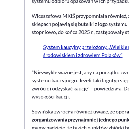
systemu odbioru opakowań w ich przypadku
Wiceszefowa MKiŚ przypomniała również, ż
sklepach pojawią się butelki z logo systemu 
stopniowo, do końca 2025 r., zastępowały s
System kaucyjny przełożony. „Wielkie 
środowiskiem i zdrowiem Polaków”
"Niezwykle ważne jest, aby na początku zwr
systemu kaucyjnego. Jeżeli taki logotyp się
zwrócić i odzyskać kaucję" – powiedziała. Do
wysokości kaucji.
Sowińska zwróciła również uwagę, że o
pera
zorganizowania przynajmniej jednego punkt
mamy nadzieję, że takich punktów zbiórki bę