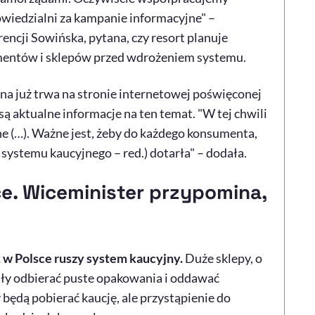
owiedzialni za kampanie informacyjne" –
ncji Sowińska, pytana, czy resort planuje
mentów i sklepów przed wdrożeniem systemu.
na już trwa na stronie internetowej poświęconej
 aktualne informacje na ten temat. "W tej chwili
ne (…). Ważne jest, żeby do każdego konsumenta,
systemu kaucyjnego – red.) dotarła" – dodała.
e. Wiceminister przypomina,
. w Polsce ruszy system kaucyjny.
Duże sklepy, o
ły odbierać puste opakowania i oddawać
będą pobierać kaucję, ale przystąpienie do