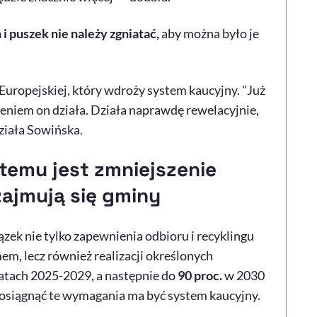
i puszek nie należy zgniatać,
aby można było je
uropejskiej, który wdroży system kaucyjny. "Już
eniem on działa. Działa naprawdę rewelacyjnie,
ziała Sowińska.
emu jest zmniejszenie
zajmują się gminy
zek nie tylko zapewnienia odbioru i recyklingu
m, lecz również realizacji określonych
latach 2025-2029, a następnie do
90 proc.
w 2030
 osiągnąć te wymagania ma być system kaucyjny.