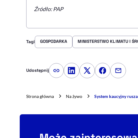
Źródło: PAP
GOSPODARKA
MINISTERSTWO KLIMATU I Ś
Tagi
Udostępnij
Kopiuj link artykułu
Udostępnij na LinkedIn
Udostępnij na Twitte
Udostępnij na
Udostępn
Strona główna
Na żywo
System kaucyjny rusza
Może zainteresowa