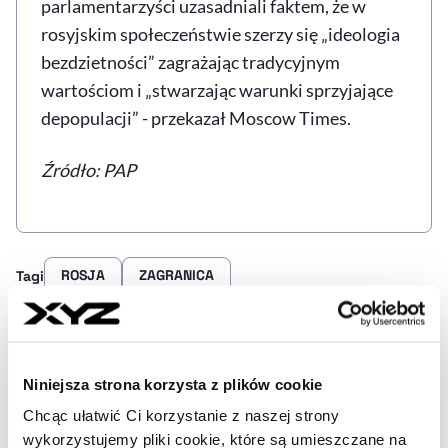
parlamentarzyści uzasadniali faktem, że w
rosyjskim społeczeństwie szerzy się „ideologia
bezdzietności” zagrażając tradycyjnym
wartościom i „stwarzając warunki sprzyjające
depopulacji” - przekazał Moscow Times.
Źródło: PAP
ROSJA
ZAGRANICA
Tagi
Udostępnij
Kopiuj link artykułu
Udostępnij na LinkedIn
Udostępnij na Twitterze
Udostępnij na Faceboo
Udostępnij przez
Niniejsza strona korzysta z plików cookie
Chcąc ułatwić Ci korzystanie z naszej strony
wykorzystujemy pliki cookie, które są umieszczane na