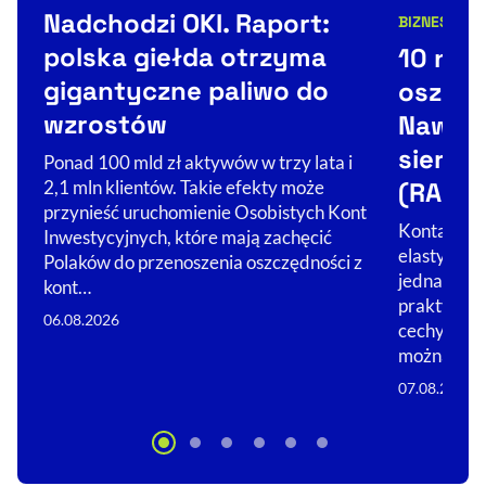
Kategorie artykułu:
Nadchodzi OKI. Raport:
BIZNES
FINA
Kategorie 
polska giełda otrzyma
10 naj
gigantyczne paliwo do
oszczę
wzrostów
Nawet 
sierpni
Ponad 100 mld zł aktywów w trzy lata i
(RANKI
2,1 mln klientów. Takie efekty może
przynieść uruchomienie Osobistych Kont
Konta oszc
Inwestycyjnych, które mają zachęcić
elastycznoś
Polaków do przenoszenia oszczędności z
jednak wys
kont…
praktyce na
06.08.2026
cechy. Spr
można…
07.08.2026