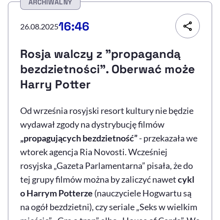
ARCHIWALNY
Resetuj opcje
16:46
26.08.2025
Ułatwienia dostępności wspierają:
Rosja walczy z "propagandą
bezdzietności". Oberwać może
Harry Potter
Od września rosyjski resort kultury nie będzie
wydawał zgody na dystrybucję filmów
„propagujących bezdzietność”
- przekazała we
, otwiera się w nowym 
Sprawdź, jak i dlaczego zwiększamy dostępność
wtorek agencja Ria Novosti. Wcześniej
rosyjska „Gazeta Parlamentarna” pisała, że do
tej grupy filmów można by zaliczyć nawet
cykl
, otwiera się w nowym oknie
Zgłoś problem
Deklaracja dostępności
, otwiera się w no
o Harrym Potterze
(nauczyciele Hogwartu są
na ogół bezdzietni), czy seriale „Seks w wielkim