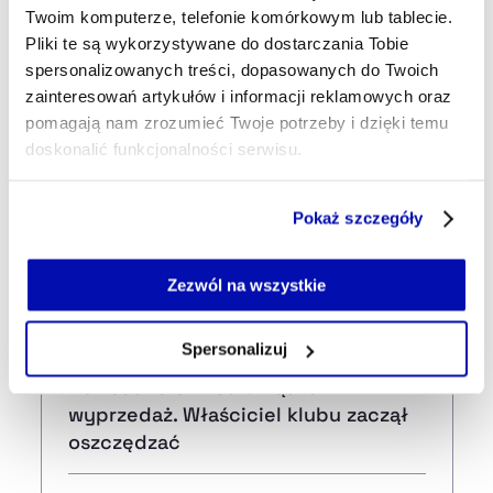
Strona główna
Na żywo
Rosja walczy z "propagandą
Twoim komputerze, telefonie komórkowym lub tablecie.
bezdzietności". Oberwać może Harry Potter
Pliki te są wykorzystywane do dostarczania Tobie
spersonalizowanych treści, dopasowanych do Twoich
zainteresowań artykułów i informacji reklamowych oraz
Najnowsze
pomagają nam zrozumieć Twoje potrzeby i dzięki temu
doskonalić funkcjonalności serwisu.
Część z plików jest niezbędna do prawidłowego działania
16 min temu
Pokaż szczegóły
serwisu i jego funkcjonalności.
Chińscy kurierzy mieszają w
Jeżeli nie wyrażasz zgody na zapisywanie plików cookie,
literaturze. Nowy trend w Państwie
możesz łatwo zarządzać swoimi uprawnieniami, np. we
Zezwól na wszystkie
Środka
własnej przeglądarce internetowej lub po wybraniu opcji
Zarządzaj cookie.
Spersonalizuj
36 min temu
Newcastle United urządza
Szczegółowe informacje na ten temat znajdziesz w
wyprzedaż. Właściciel klubu zaczął
naszej
Polityce Prywatności
.
oszczędzać