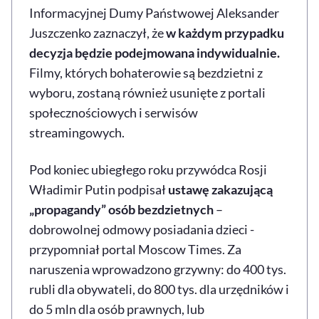
Informacyjnej Dumy Państwowej Aleksander
Juszczenko zaznaczył, że
w każdym przypadku
decyzja będzie podejmowana indywidualnie.
Filmy, których bohaterowie są bezdzietni z
wyboru, zostaną również usunięte z portali
społecznościowych i serwisów
streamingowych.
Pod koniec ubiegłego roku przywódca Rosji
Władimir Putin podpisał
ustawę zakazującą
„propagandy” osób bezdzietnych
–
dobrowolnej odmowy posiadania dzieci -
przypomniał portal Moscow Times. Za
naruszenia wprowadzono grzywny: do 400 tys.
rubli dla obywateli, do 800 tys. dla urzędników i
do 5 mln dla osób prawnych, lub