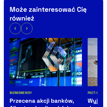
Może zainteresować Cię
również
BIZNES
NEWSY
FACT-CHECK
Kategorie artykułu:
Kategorie 
Przecena akcji banków,
Wyjątk