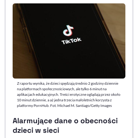
Z raportu wynika, że dzieci spędzają średnio 2 godziny dziennie
na platformach społecznościowych, ale tylko 6 minut na
aplikacjach edukacyjnych. Treści erotyczne oglądają przez około
10 minut dziennie, a aż jedna trzecia małoletnich korzysta z
platformy PornHub. Fot. Michael M. Santiago/Getty Images
Alarmujące dane o obecności
dzieci w sieci