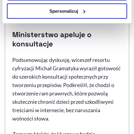
częściej pojawiają się także materiały z
Zarządzaj cookie.
udziałem dzieci w wieku 3–6 lat, które nie
Spersonalizuj
rozumieją, czym są proszone o udział.
Szczegółowe informacje na ten temat znajdziesz w
naszej
Polityce Prywatności
.
Ministerstwo apeluje o
konsultacje
Podsumowując dyskusję, wiceszef resortu
cyfryzacji Michał Gramatyka wyraził gotowość
do szerokich konsultacji społecznych przy
tworzeniu przepisów. Podkreślił, że chodzi o
stworzenie ram prawnych, które pozwolą
skutecznie chronić dzieci przed szkodliwymi
treściami w internecie, bez naruszania
wolności słowa.
Zaznaczył także, że kluczowe będzie