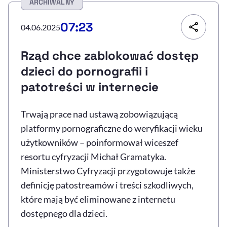
ARCHIWALNY
Resetuj opcje
07:23
04.06.2025
Ułatwienia dostępności wspierają:
Rząd chce zablokować dostęp
dzieci do pornografii i
patotreści w internecie
Trwają prace nad ustawą zobowiązującą
platformy pornograficzne do weryfikacji wieku
użytkowników – poinformował wiceszef
, otwiera się w nowym 
Sprawdź, jak i dlaczego zwiększamy dostępność
resortu cyfryzacji Michał Gramatyka.
Ministerstwo Cyfryzacji przygotowuje także
definicję patostreamów i treści szkodliwych,
, otwiera się w nowym oknie
Zgłoś problem
Deklaracja dostępności
, otwiera się w no
które mają być eliminowane z internetu
dostępnego dla dzieci.