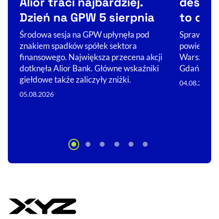
Alior traci najbardziej.
deszcz
Dzień na GPW 5 sierpnia
to dan
Środowa sesja na GPW upłynęła pod
Sprawdzili
znakiem spadków spółek sektora
powietrza 
finansowego. Największa przecena akcji
Warszawie 
dotknęła Alior Bank. Główne wskaźniki
Gdańsku i
giełdowe także zaliczyły zniżki.
04.08.2026
05.08.2026