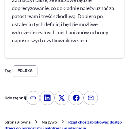
doprecyzowanie, co dokładnie należy uznać za
patostream i treść szkodliwą. Dopiero po
ustaleniu tych definicji będzie możliwe
wdrożenie realnych mechanizmów ochrony
najmłodszych użytkowników sieci.
POLSKA
Tagi
Udostępnij
Kopiuj link artykułu
Udostępnij na LinkedIn
Udostępnij na Twitterze
Udostępnij na Faceboo
Udostępnij przez
Strona główna
Na żywo
Rząd chce zablokować dostęp
dzieci do pornografii i patotreści w internecie