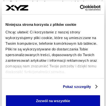
Podczas posiedzenia przywołano także dane
Międzynarodowej Organizacji WeProtect.
Wynika z nich, że 69 proc. dzieci i młodzieży w
Polsce doświadczyło jakiejś formy krzywdzenia
Niniejsza strona korzysta z plików cookie
seksualnego online – w tym otrzymywania
Chcąc ułatwić Ci korzystanie z naszej strony
treści pornograficznych, propozycji działań
wykorzystujemy pliki cookie, które są umieszczane na
seksualnych przy kamerze czy otrzymywania
Twoim komputerze, telefonie komórkowym lub tablecie.
obnażonych zdjęć.
Pliki te są wykorzystywane do dostarczania Tobie
spersonalizowanych treści, dopasowanych do Twoich
zainteresowań artykułów i informacji reklamowych oraz
Liczba materiałów typu CSAM (Child Sexual
pomagają nam zrozumieć Twoje potrzeby i dzięki temu
Abuse Material) wzrosła od 2019 roku o 87
doskonalić funkcjonalności serwisu.
proc., a w grupie dzieci w wieku 7–10 lat aż o
360 proc. W latach 2019–2023 ogólna liczba
Część z plików jest niezbędna do prawidłowego działania
Pokaż szczegóły
materiałów pokazujących wykorzystanie
serwisu i jego funkcjonalności.
seksualne dzieci wzrosła o 1813 proc., z czego
Jeżeli nie wyrażasz zgody na zapisywanie plików cookie,
możesz łatwo zarządzać swoimi uprawnieniami, np. we
47 proc. to najbardziej brutalne treści. Coraz
Zezwól na wszystkie
własnej przeglądarce internetowej lub po wybraniu opcji