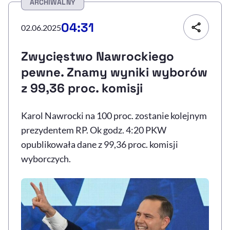
ARCHIWALNY
Resetuj opcje
04:31
02.06.2025
Ułatwienia dostępności wspierają:
Zwycięstwo Nawrockiego
pewne. Znamy wyniki wyborów
z 99,36 proc. komisji
Karol Nawrocki na 100 proc. zostanie kolejnym
prezydentem RP. Ok godz. 4:20 PKW
opublikowała dane z 99,36 proc. komisji
, otwiera się w nowym 
Sprawdź, jak i dlaczego zwiększamy dostępność
wyborczych.
, otwiera się w nowym oknie
Zgłoś problem
Deklaracja dostępności
, otwiera się w no