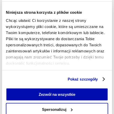
Wskazuje na podatek od
nadzwyczajnych zysków firm
Niniejsza strona korzysta z plików cookie
paliwowych
Chcąc ułatwić Ci korzystanie z naszej strony
wykorzystujemy pliki cookie, które są umieszczane na
Twoim komputerze, telefonie komórkowym lub tablecie.
21:33
Pliki te są wykorzystywane do dostarczania Tobie
Dwa zwycięstwa i remis. Mecze
spersonalizowanych treści, dopasowanych do Twoich
polskich drużyn 6 sierpnia
zainteresowań artykułów i informacji reklamowych oraz
pomagają nam zrozumieć Twoje potrzeby i dzięki temu
21:12
doskonalić funkcjonalności serwisu.
Szpital w Miastku bez umów z NFZ.
Placówce grożą restrukturyzacja,
Część z plików jest niezbędna do prawidłowego działania
Pokaż szczegóły
upadłość lub likwidacja
serwisu i jego funkcjonalności.
Jeżeli nie wyrażasz zgody na zapisywanie plików cookie,
możesz łatwo zarządzać swoimi uprawnieniami, np. we
20:45
Zezwól na wszystkie
własnej przeglądarce internetowej lub po wybraniu opcji
Piotr Andrusiewicz zostanie
Zarządzaj cookie.
prezesem Polimex Mostostal
Spersonalizuj