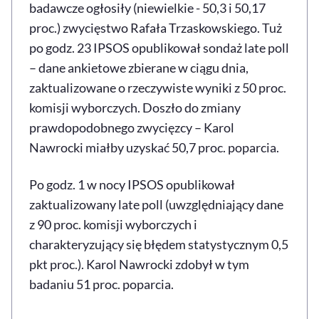
badawcze ogłosiły (niewielkie - 50,3 i 50,17
proc.) zwycięstwo Rafała Trzaskowskiego. Tuż
po godz. 23 IPSOS opublikował sondaż late poll
– dane ankietowe zbierane w ciągu dnia,
zaktualizowane o rzeczywiste wyniki z 50 proc.
komisji wyborczych. Doszło do zmiany
prawdopodobnego zwycięzcy – Karol
Nawrocki miałby uzyskać 50,7 proc. poparcia.
Po godz. 1 w nocy IPSOS opublikował
zaktualizowany late poll (uwzględniający dane
z 90 proc. komisji wyborczych i
charakteryzujący się błędem statystycznym 0,5
pkt proc.). Karol Nawrocki zdobył w tym
badaniu 51 proc. poparcia.