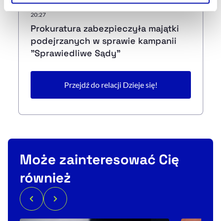
Szczegółowe informacje na ten temat znajdziesz w
20:27
naszej
Polityce Prywatności
.
Prokuratura zabezpieczyła majątki
podejrzanych w sprawie kampanii
"Sprawiedliwe Sądy"
Przejdź do relacji Dzieje się!
Może zainteresować Cię
również