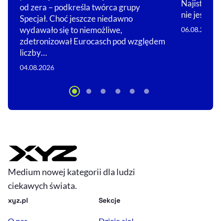
Najistotni
od zera – podkreśla twórca grupy
nie jest je
Specjał. Choć jeszcze niedawno
wydawało się to niemożliwe,
06.08.2026
zdetronizował Eurocasch pod względem
liczby…
04.08.2026
Medium nowej kategorii dla ludzi
ciekawych świata.
xyz.pl
Sekcje
O nas
Dzieje się!