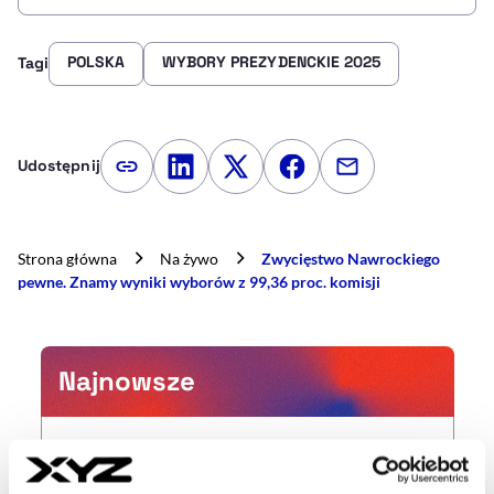
POLSKA
WYBORY PREZYDENCKIE 2025
Tagi
Udostępnij
Kopiuj link artykułu
Udostępnij na LinkedIn
Udostępnij na Twitterze
Udostępnij na Faceboo
Udostępnij przez
Strona główna
Na żywo
Zwycięstwo Nawrockiego
pewne. Znamy wyniki wyborów z 99,36 proc. komisji
Najnowsze
21:44
Donald Tusk komentuje zysk Orlenu.