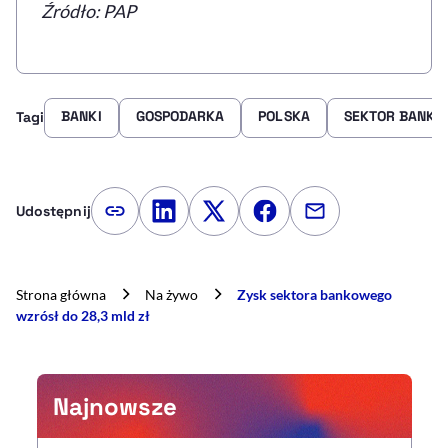
Źródło: PAP
BANKI
GOSPODARKA
POLSKA
SEKTOR BANK
Tagi
Udostępnij
Kopiuj link artykułu
Udostępnij na LinkedIn
Udostępnij na Twitterze
Udostępnij na Faceboo
Udostępnij przez
Strona główna
Na żywo
Zysk sektora bankowego
wzrósł do 28,3 mld zł
Najnowsze