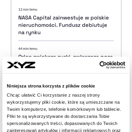
12 min temu
NASA Capital zainwestuje w polskie
nieruchomości. Fundusz debiutuje
na rynku
44 min temu
Orlen zwiększa zyski, zwłaszcza poza
Polską. Rekordowe stacje
benzynowe
Niniejsza strona korzysta z plików cookie
50 min temu
Chcąc ułatwić Ci korzystanie z naszej strony
Banki „wzięły za rogi" GPW,
wykorzystujemy pliki cookie, które są umieszczane na
najmocniej zwyżkuje Allegro. Dzień
Twoim komputerze, telefonie komórkowym lub tablecie.
na GPW 6 sierpnia
Pliki te są wykorzystywane do dostarczania Tobie
spersonalizowanych treści, dopasowanych do Twoich
17:56
zainteresowań artykułów i informacji reklamowych oraz