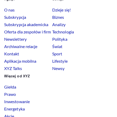
O nas
Dzieje się!
Subskrypcja
Biznes
Subskrypcja akademicka
Analizy
Oferta dla zespołów i firm
Technologia
Newslettery
Polityka
Archiwalne relacje
Świat
Kontakt
Sport
Aplikacja mobilna
Lifestyle
XYZ Talks
Newsy
Więcej od XYZ
Giełda
Prawo
Inwestowanie
Energetyka
Akcje