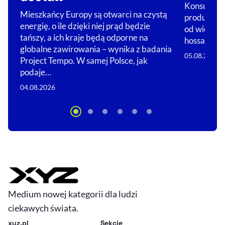
Konsumenci
Mieszkańcy Europy są otwarci na czystą
produkcja 
energię, o ile dzięki niej prąd będzie
od wielu mi
tańszy, a ich kraje będą odporne na
hossa.…
globalne zawirowania – wynika z badania
05.08.2026
Project Tempo. W samej Polsce, jak
podaje…
04.08.2026
Medium nowej kategorii dla ludzi
ciekawych świata.
xyz.pl
Sekcje