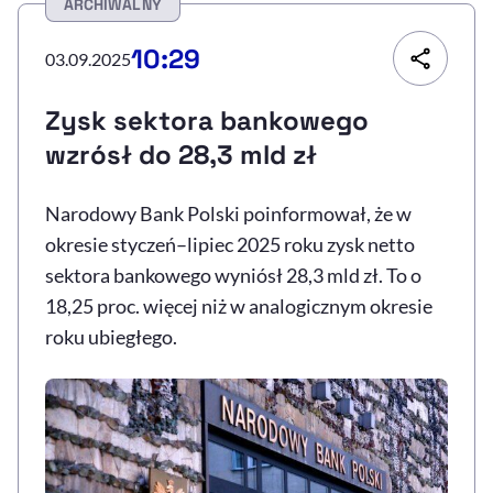
ARCHIWALNY
Resetuj opcje
10:29
03.09.2025
Ułatwienia dostępności wspierają:
Zysk sektora bankowego
wzrósł do 28,3 mld zł
Narodowy Bank Polski poinformował, że w
okresie styczeń–lipiec 2025 roku zysk netto
sektora bankowego wyniósł 28,3 mld zł. To o
18,25 proc. więcej niż w analogicznym okresie
, otwiera się w nowym 
Sprawdź, jak i dlaczego zwiększamy dostępność
roku ubiegłego.
, otwiera się w nowym oknie
Zgłoś problem
Deklaracja dostępności
, otwiera się w no