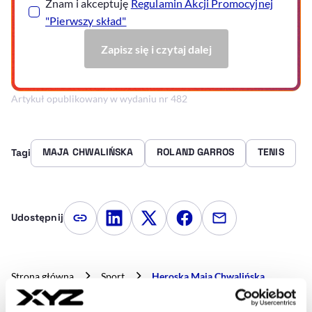
Artykuł opublikowany w wydaniu nr 482
MAJA CHWALIŃSKA
ROLAND GARROS
TENIS
Tagi
Udostępnij
Kopiuj link artykułu
Udostępnij na LinkedIn
Udostępnij na Twitterze
Udostępnij na Faceboo
Udostępnij przez
Strona główna
Sport
Heroska Maja Chwalińska.
Wielkie paryskie triumfy 24-letniej Polki