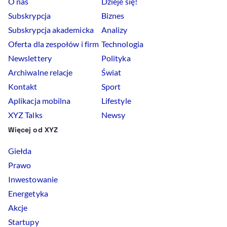
O nas
Dzieje się!
Subskrypcja
Biznes
Subskrypcja akademicka
Analizy
Oferta dla zespołów i firm
Technologia
Newslettery
Polityka
Archiwalne relacje
Świat
Kontakt
Sport
Aplikacja mobilna
Lifestyle
XYZ Talks
Newsy
Więcej od XYZ
Giełda
Prawo
Inwestowanie
Energetyka
Akcje
Startupy