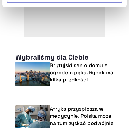
Szczegółowe informacje na ten temat znajdziesz w
naszej
Polityce Prywatności
.
Wybraliśmy dla Ciebie
Brytyjski sen o domu z
ogrodem pęka. Rynek ma
kilka prędkości
Afryka przyspiesza w
medycynie. Polska może
na tym zyskać podwójnie