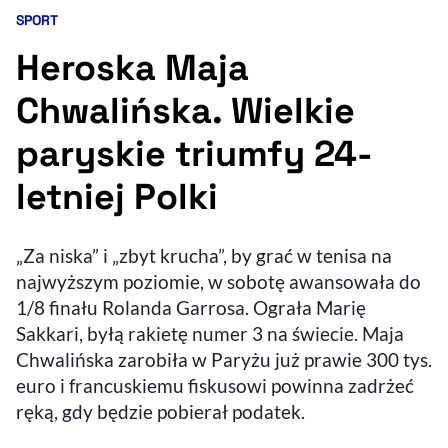
SPORT
Kategoria artykułu:
Resetuj opcje
Heroska Maja
Ułatwienia dostępności wspierają:
Chwalińska. Wielkie
paryskie triumfy 24-
letniej Polki
„Za niska” i „zbyt krucha”, by grać w tenisa na
najwyższym poziomie, w sobotę awansowała do
, otwiera się w nowym 
Sprawdź, jak i dlaczego zwiększamy dostępność
1/8 finału Rolanda Garrosa. Ograła Marię
Sakkari, byłą rakietę numer 3 na świecie. Maja
Chwalińska zarobiła w Paryżu już prawie 300 tys.
, otwiera się w nowym oknie
Zgłoś problem
Deklaracja dostępności
, otwiera się w no
euro i francuskiemu fiskusowi powinna zadrżeć
ręką, gdy będzie pobierał podatek.