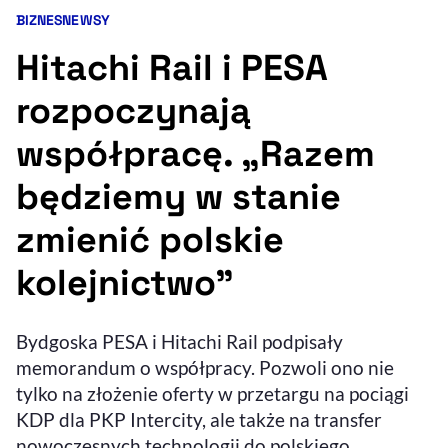
BIZNES
NEWSY
Kategorie artykułu:
Resetuj opcje
Hitachi Rail i PESA
Ułatwienia dostępności wspierają:
rozpoczynają
współpracę. „Razem
będziemy w stanie
zmienić polskie
kolejnictwo”
, otwiera się w nowym 
Sprawdź, jak i dlaczego zwiększamy dostępność
Bydgoska PESA i Hitachi Rail podpisały
, otwiera się w nowym oknie
memorandum o współpracy. Pozwoli ono nie
Zgłoś problem
Deklaracja dostępności
, otwiera się w no
tylko na złożenie oferty w przetargu na pociągi
KDP dla PKP Intercity, ale także na transfer
nowoczesnych technologii do polskiego