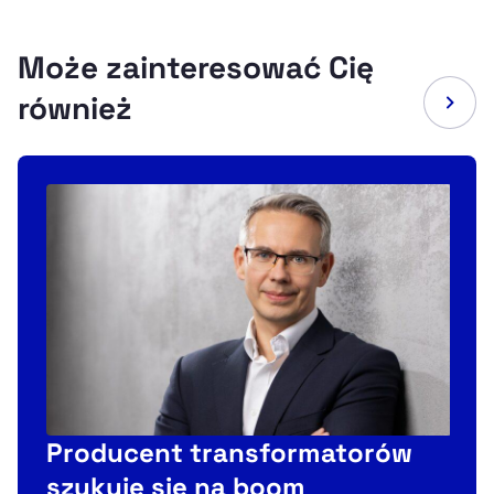
Może zainteresować Cię
również
Producent transformatorów
s
szykuje się na boom