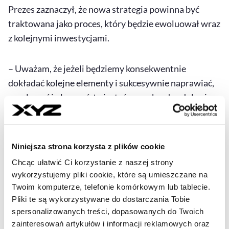
Prezes zaznaczył, że nowa strategia powinna być
traktowana jako proces, który będzie ewoluował wraz
z kolejnymi inwestycjami.
– Uważam, że jeżeli będziemy konsekwentnie
dokładać kolejne elementy i sukcesywnie naprawiać,
regulować i ulepszać, to jesteśmy na bardzo dobrej
drodze do zbudowania silnej polskiej gospodarki i
silnego polskiego przemysłu – argumentował Jakub
Stypuła.
Niniejsza strona korzysta z plików cookie
Chcąc ułatwić Ci korzystanie z naszej strony
Dopełnieniem tej wizji była wypowiedź Wojciecha
wykorzystujemy pliki cookie, które są umieszczane na
Pawłuszki, dyrektora Departamentu Prawnego w
Twoim komputerze, telefonie komórkowym lub tablecie.
Ministerstwie Aktywów Państwowych i zastępcy
Pliki te są wykorzystywane do dostarczania Tobie
spersonalizowanych treści, dopasowanych do Twoich
lidera projektu „Komponent krajowy” w resorcie,
zainteresowań artykułów i informacji reklamowych oraz
który wskazał na praktyczny i diagnostyczny wymiar