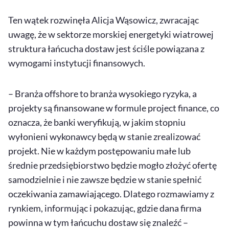
Ten wątek rozwinęła Alicja Wąsowicz, zwracając
uwagę, że w sektorze morskiej energetyki wiatrowej
struktura łańcucha dostaw jest ściśle powiązana z
wymogami instytucji finansowych.
– Branża
offshore
to branża wysokiego ryzyka, a
projekty są finansowane w formule
project finance
, co
oznacza, że banki weryfikują, w jakim stopniu
wyłonieni wykonawcy będą w stanie zrealizować
projekt. Nie w każdym postępowaniu małe lub
średnie przedsiębiorstwo będzie mogło złożyć ofertę
samodzielnie i nie zawsze będzie w stanie spełnić
oczekiwania zamawiającego. Dlatego rozmawiamy z
rynkiem, informując i pokazując, gdzie dana firma
powinna w tym łańcuchu dostaw się znaleźć –