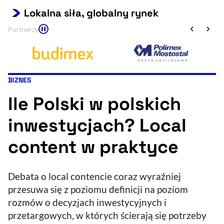
Lokalna siła, globalny rynek
Resetuj opcje
Partnerzy
Ułatwienia dostępności wspierają:
BIZNES
Kategoria artykułu:
Ile Polski w polskich
inwestycjach? Local
content w praktyce
, otwiera się w nowym 
Sprawdź, jak i dlaczego zwiększamy dostępność
Debata o local contencie coraz wyraźniej
, otwiera się w nowym oknie
Zgłoś problem
Deklaracja dostępności
przesuwa się z poziomu definicji na poziom
, otwiera się w no
rozmów o decyzjach inwestycyjnych i
przetargowych, w których ścierają się potrzeby