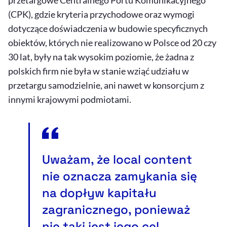
przetargowe Centralnego Portu Komunikacyjnego
(CPK), gdzie kryteria przychodowe oraz wymogi
dotyczące doświadczenia w budowie specyficznych
obiektów, których nie realizowano w Polsce od 20 czy
30 lat, były na tak wysokim poziomie, że żadna z
polskich firm nie była w stanie wziąć udziału w
przetargu samodzielnie, ani nawet w konsorcjum z
innymi krajowymi podmiotami.
Uważam, że
local content
nie oznacza zamykania się
na dopływ kapitału
zagranicznego, ponieważ
nie taki jest jego cel.