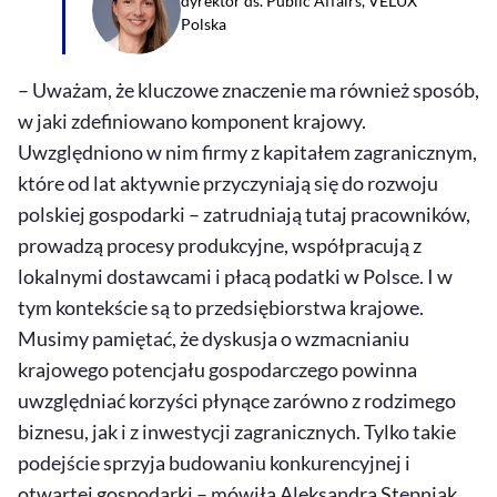
dyrektor ds.
Public Affairs
, VELUX
Polska
– Uważam, że kluczowe znaczenie ma również sposób,
w jaki zdefiniowano komponent krajowy.
Uwzględniono w nim firmy z kapitałem zagranicznym,
które od lat aktywnie przyczyniają się do rozwoju
polskiej gospodarki – zatrudniają tutaj pracowników,
prowadzą procesy produkcyjne, współpracują z
lokalnymi dostawcami i płacą podatki w Polsce. I w
tym kontekście są to przedsiębiorstwa krajowe.
Musimy pamiętać, że dyskusja o wzmacnianiu
krajowego potencjału gospodarczego powinna
uwzględniać korzyści płynące zarówno z rodzimego
biznesu, jak i z inwestycji zagranicznych. Tylko takie
podejście sprzyja budowaniu konkurencyjnej i
otwartej gospodarki – mówiła Aleksandra Stępniak.