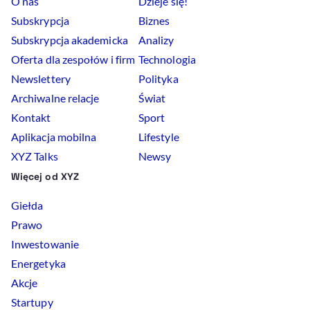
O nas
Dzieje się!
Subskrypcja
Biznes
Subskrypcja akademicka
Analizy
Oferta dla zespołów i firm
Technologia
Newslettery
Polityka
Archiwalne relacje
Świat
Kontakt
Sport
Aplikacja mobilna
Lifestyle
XYZ Talks
Newsy
Więcej od XYZ
Giełda
Prawo
Inwestowanie
Energetyka
Akcje
Startupy