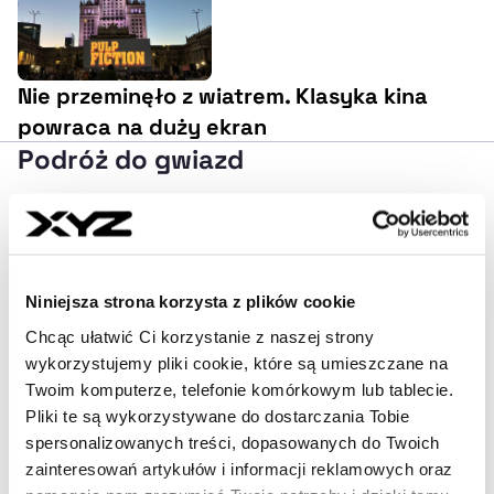
Nie przeminęło z wiatrem. Klasyka kina
powraca na duży ekran
Podróż do gwiazd
Powracając do świata żywych, polecamy także wybrać
się w podróż do gwiazd. W tegoroczną Noc Muzeów
Gdańskie Obserwatorium Astronomiczne
zaprasza
Niniejsza strona korzysta z plików cookie
do obserwacji nocnego nieba przez teleskopy.
Chcąc ułatwić Ci korzystanie z naszej strony
wykorzystujemy pliki cookie, które są umieszczane na
– To niepowtarzalna okazja, by spojrzeć w niebo z
Twoim komputerze, telefonie komórkowym lub tablecie.
zupełnie innej perspektywy i odkryć fascynujący
Pliki te są wykorzystywane do dostarczania Tobie
świat astronomii. W atmosferze nocnych obserwacji
spersonalizowanych treści, dopasowanych do Twoich
przeniesiemy się miliony kilometrów od Ziemi – bez
zainteresowań artykułów i informacji reklamowych oraz
opuszczania Gdańska – zachęcają organizatorzy.