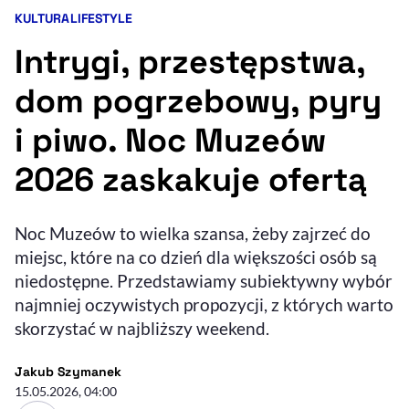
KULTURA
LIFESTYLE
Kategorie artykułu:
Resetuj opcje
Intrygi, przestępstwa,
Ułatwienia dostępności wspierają:
dom pogrzebowy, pyry
i piwo. Noc Muzeów
2026 zaskakuje ofertą
Noc Muzeów to wielka szansa, żeby zajrzeć do
miejsc, które na co dzień dla większości osób są
, otwiera się w nowym 
Sprawdź, jak i dlaczego zwiększamy dostępność
niedostępne. Przedstawiamy subiektywny wybór
najmniej oczywistych propozycji, z których warto
skorzystać w najbliższy weekend.
, otwiera się w nowym oknie
Zgłoś problem
Deklaracja dostępności
, otwiera się w no
- autor artykułu - profil
Jakub Szymanek
15.05.2026, 04:00