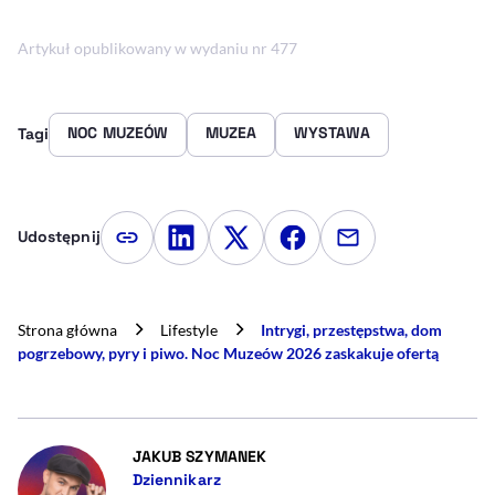
Artykuł opublikowany w wydaniu nr 477
NOC MUZEÓW
MUZEA
WYSTAWA
Tagi
Udostępnij
Kopiuj link artykułu
Udostępnij na LinkedIn
Udostępnij na Twitterze
Udostępnij na Faceboo
Udostępnij przez
Strona główna
Lifestyle
Intrygi, przestępstwa, dom
pogrzebowy, pyry i piwo. Noc Muzeów 2026 zaskakuje ofertą
- AUTOR ARTYKUŁU - PROFIL
JAKUB SZYMANEK
Dziennikarz