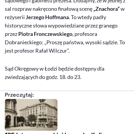
sądowego i gabinetu prezesa. Dodajmy, że w jednej z
sal rozpraw nakręcono finałową scenę
„Znachora”
w
reżyserii
Jerzego Hoffmana
. To wtedy padły
historyczne słowa wypowiedziane przez granego
przez
Piotra Fronczewskiego
, profesora
Dobranieckiego: „Proszę państwa, wysoki sądzie. To
jest profesor Rafał Wilczur”.
Sąd Okręgowy w Łodzi będzie dostępny dla
zwiedzających do godz. 18. do 23.
Przeczytaj: