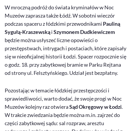
W mroczną podróż do świata kryminałów w Noc
Muzeów zaprasza także Łódź. W sobotni wieczór
podczas spaceru z łódzkimi przewodnikami
Pauliną
Sygułą-Kraszewską
i
Szymonem Dudkiewiczem
będzie można usłyszeć liczne opowieści o
przestępstwach, intrygach i postaciach, które zapisały
się w nieoficjalnej historii Łodzi. Spacer rozpocznie się
o godz. 18. przy zabytkowej bramie w Parku Rejtana
od strony ul. Felsztyńskiego. Udział jest bezpłatny.
Pozostając w temacie łódzkiej przestępczości i
sprawiedliwości, warto dodać, że swoje progi w Noc
Muzeów kolejny raz otwiera
Sąd Okręgowy w Łodzi
.
W trakcie zwiedzania będzie można m.in. zajrzeć do
części zabytkowej sądu: sal rozpraw, aresztu