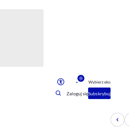
Ułatwienia dostępu
Rozmiar tekstu
Rozmiar tekstu
Rozmiar tekstu
Rozmiar tekstu
Normalny
Duży
Bardzo duży
Opcje wyświetlania
Wybierz eko
Podkreślenie linków
Zatrzymanie animacji
Zaloguj się
Subskrybuj
Odcienie szarości
Ułatwienie czytania