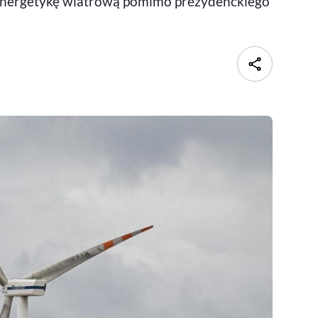
ć energetykę wiatrową pomimo prezydenckiego