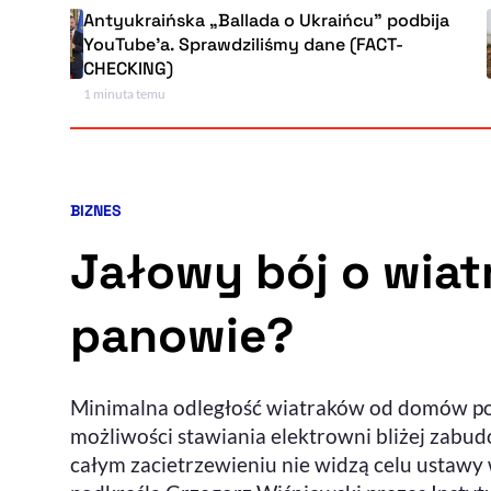
ntyukraińska „Ballada o Ukraińcu” podbija
ouTube'a. Sprawdziliśmy dane (FACT-
CHECKING)
 minuta temu
BIZNES
Kategoria artykułu:
Jałowy bój o wiatr
panowie?
Minimalna odległość wiatraków od domów podz
możliwości stawiania elektrowni bliżej zabud
całym zacietrzewieniu nie widzą celu ustawy 