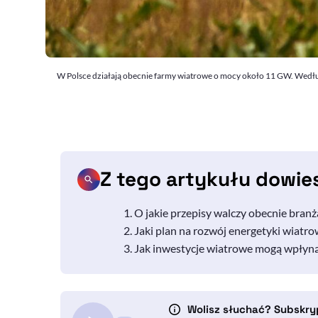
W Polsce działają obecnie farmy wiatrowe o mocy około 11 GW. Według P
Z tego artykułu dowie
O jakie przepisy walczy obecnie bran
Jaki plan na rozwój energetyki wiatro
Jak inwestycje wiatrowe mogą wpłynąć