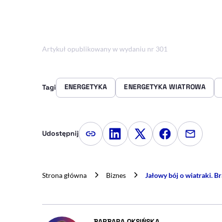
Artykuł opublikowany w wydaniu nr 301
ENERGETYKA
ENERGETYKA WIATROWA
Tagi
Udostępnij
Kopiuj link artykułu
Udostępnij na LinkedIn
Udostępnij na Twitte
Udostępnij na
Udostępn
Strona główna
Biznes
Jałowy bój o wiatraki. B
- AUTOR ARTYKUŁU
BARBARA OKSIŃSKA