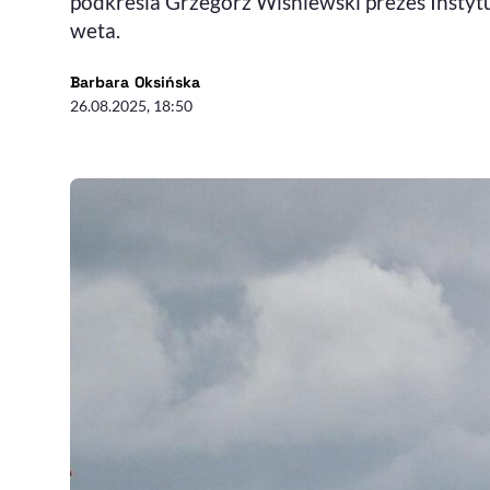
podkreśla Grzegorz Wiśniewski prezes Insty
weta.
- autor artykułu - profil
Barbara Oksińska
26.08.2025, 18:50