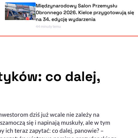
Międzynarodowy Salon Przemysłu
Obronnego 2026. Kielce przygotowują się
na 34. edycję wydarzenia
44 minuty temu
Powiększenie kursora
Resetuj opcje
Ułatwienia dostępności wspierają:
tyków: co dalej,
, otwiera się w nowym ok
Sprawdź, jak i dlaczego zwiększamy dostępność
westorom dziś już wcale nie zależy na
, otwiera się w nowym oknie
Zgłoś problem
Deklaracja dostępności
, otwiera się w nowy
szamoczą się i napinają muskuły, ale w tym
 ich teraz zapytać: co dalej, panowie? –