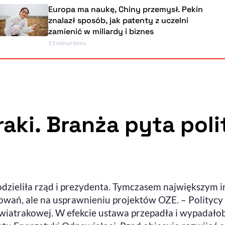
Europa ma naukę, Chiny przemysł. Pekin
znalazł sposób, jak patenty z uczelni
zamienić w miliardy i biznes
13 minut temu
aki. Branża pyta poli
ieliła rząd i prezydenta. Tymczasem największym in
owań, ale na usprawnieniu projektów OZE. – Politycy 
wiatrakowej. W efekcie ustawa przepadła i wypadałoby