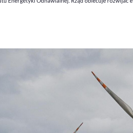
tutu Energetyki Odnawialnej. Rząd obiecuje rozwija