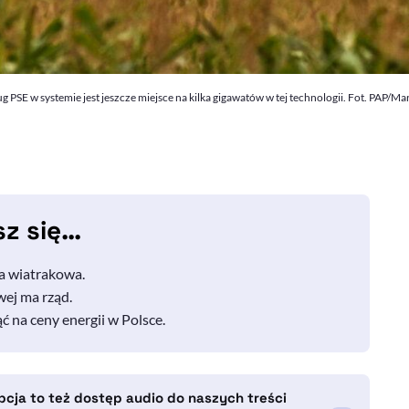
SE w systemie jest jeszcze miejsce na kilka gigawatów w tej technologii. Fot. PAP/Mar
sz się…
ża wiatrakowa.
wej ma rząd.
 na ceny energii w Polsce.