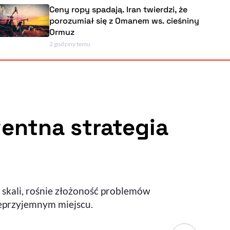
Ceny ropy spadają. Iran twierdzi, że
porozumiał się z Omanem ws. cieśniny
Ormuz
2 godziny temu
Powiększenie kursora
Resetuj opcje
Ułatwienia dostępności wspierają:
entna strategia
, otwiera się w nowym ok
Sprawdź, jak i dlaczego zwiększamy dostępność
m skali, rośnie złożoność problemów
, otwiera się w nowym oknie
Zgłoś problem
Deklaracja dostępności
, otwiera się w nowy
ieprzyjemnym miejscu.