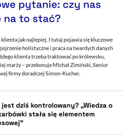
owe pytanie: czy nas
e na to stać?
klienta jak najlepiej. I tutaj pojawia się kluczowe
 Spojrzenie holistyczne i praca na twardych danych
ażdego klienta trzeba traktować po królewsku,
ej marży – przekonuje Michał Zimiński, Senior
ej firmy doradczej Simon-Kucher.
o jest dziś kontrolowany? „Wiedza o
karbówki stała się elementem
nesowej”