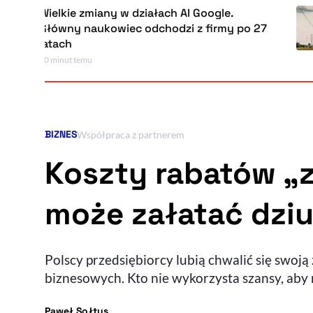
elkie zmiany w działach AI Google.
ówny naukowiec odchodzi z firmy po 27
tach
 minut temu
BIZNES
Kategoria artykułu:
Współpraca z partnerem
Koszty rabatów „
może załatać dzi
Polscy przedsiębiorcy lubią chwalić się swoj
biznesowych. Kto nie wykorzysta szansy, ab
- autor artykułu - profil
Paweł Sołtys