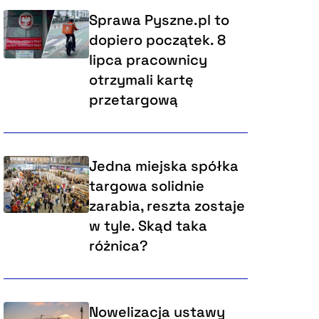
Sprawa Pyszne.pl to
dopiero początek. 8
lipca pracownicy
otrzymali kartę
przetargową
Jedna miejska spółka
targowa solidnie
zarabia, reszta zostaje
w tyle. Skąd taka
różnica?
Nowelizacja ustawy