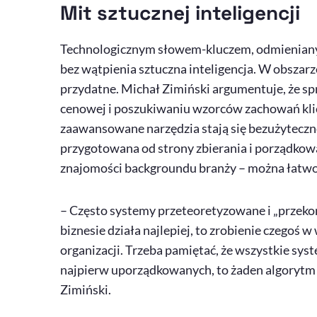
Mit sztucznej inteligencji
Technologicznym słowem-kluczem, odmienianym 
bez wątpienia sztuczna inteligencja. W obsza
przydatne. Michał Zimiński argumentuje, że spr
cenowej i poszukiwaniu wzorców zachowań klie
zaawansowane narzędzia stają się bezużyteczne,
przygotowana od strony zbierania i porządkowan
znajomości
backgroundu
branży – można łatwo
– Często systemy przeteoretyzowane i „przeko
biznesie działa najlepiej, to zrobienie czegoś w
organizacji. Trzeba pamiętać, że wszystkie syste
najpierw uporządkowanych, to żaden algorytm 
Zimiński.