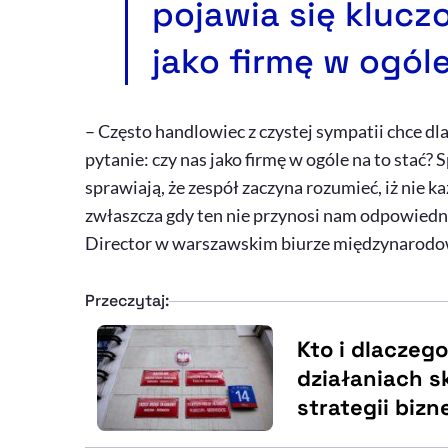
pojawia się klucz
jako firmę w ogól
– Często handlowiec z czystej sympatii chce dla 
pytanie: czy nas jako firmę w ogóle na to stać?
sprawiają, że zespół zaczyna rozumieć, iż nie k
zwłaszcza gdy ten nie przynosi nam odpowiedni
Director w warszawskim biurze międzynarodow
Przeczytaj:
Kto i dlaczeg
działaniach s
strategii biz