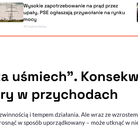
Wysokie zapotrzebowanie na prąd przez
upały. PSE ogłaszają przywołanie na rynku
mocy
45 minut temu
za uśmiech”. Konsekw
ury w przychodach
ą zwinnością i tempem działania. Ale wraz ze wzroste
y rosnąć w sposób uporządkowany – może utknąć w n