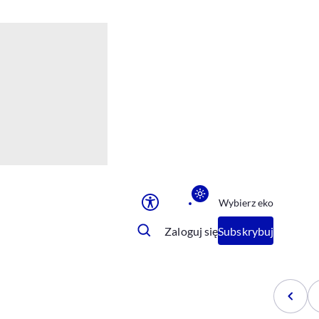
Ułatwienia dostępu
Rozmiar tekstu
Rozmiar tekstu
Rozmiar tekstu
Rozmiar tekstu
Normalny
Duży
Bardzo duży
Opcje wyświetlania
Wybierz eko
Podkreślenie linków
Zatrzymanie animacji
Zaloguj się
Subskrybuj
Odcienie szarości
Ułatwienie czytania