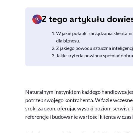
Z tego artykułu dowie
W jakie pułapki zarządzania klientam
dla biznesu.
Z jakiego powodu sztuczna inteligencja
Jakie kryteria powinna spełniać dobra
Naturalnym instynktem każdego handlowca jes
potrzeb swojego kontrahenta. W fazie wczesne
sroki za ogon, oferując wysoki poziom serwisu 
referencje i budowanie wartości klienta w czasi