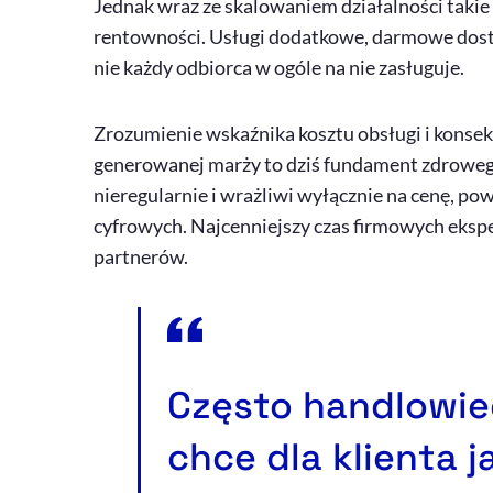
Jednak wraz ze skalowaniem działalności takie 
rentowności. Usługi dodatkowe, darmowe dosta
nie każdy odbiorca w ogóle na nie zasługuje.
Zrozumienie wskaźnika kosztu obsługi i konse
generowanej marży to dziś fundament zdrowego
nieregularnie i wrażliwi wyłącznie na cenę, 
cyfrowych. Najcenniejszy czas firmowych eksp
partnerów.
Często handlowiec
chce dla klienta ja