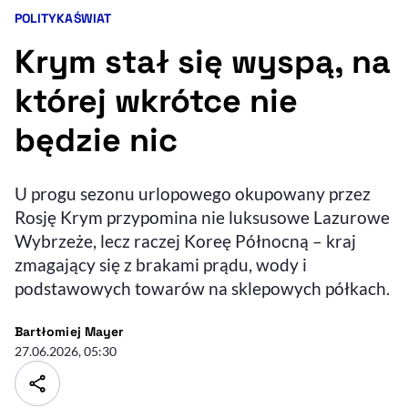
POLITYKA
ŚWIAT
Kategorie artykułu:
Resetuj opcje
Krym stał się wyspą, na
Ułatwienia dostępności wspierają:
której wkrótce nie
będzie nic
U progu sezonu urlopowego okupowany przez
Rosję Krym przypomina nie luksusowe Lazurowe
Wybrzeże, lecz raczej Koreę Północną – kraj
zmagający się z brakami prądu, wody i
, otwiera się w nowym 
Sprawdź, jak i dlaczego zwiększamy dostępność
podstawowych towarów na sklepowych półkach.
- autor artykułu - profil
Bartłomiej Mayer
, otwiera się w nowym oknie
Zgłoś problem
Deklaracja dostępności
, otwiera się w no
27.06.2026, 05:30