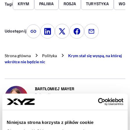
KRYM
PALIWA
ROSJA
TURYSTYKA
WOJN
Tagi
Udostępnij
Kopiuj link artykułu
Udostępnij na LinkedIn
Udostępnij na Twitterze
Udostępnij na Faceboo
Udostępnij przez
Strona główna
Polityka
Krym stał się wyspą, na której
wkrótce nie będzie nic
- AUTOR ARTYKUŁU - PROFIL
BARTŁOMIEJ MAYER
Dziennikarz
Z wykształcenia jestem psychologiem, z wyboru
(od 1995 r.) - dziennikarzem ekonomicznym, z
zamiłowania - slawistą amatorem. W XYZ będą
dostarczał Czytelnikom i Słuchaczom ważnych i
Niniejsza strona korzysta z plików cookie
ciekawych informacji z Europy Środkowej i