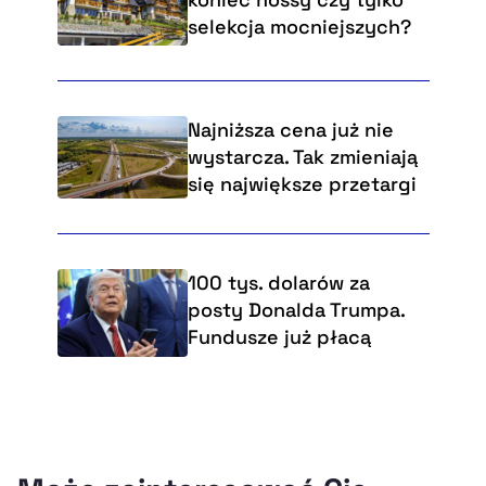
selekcja mocniejszych?
Najniższa cena już nie
wystarcza. Tak zmieniają
się największe przetargi
100 tys. dolarów za
posty Donalda Trumpa.
Fundusze już płacą