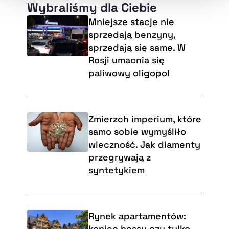
Wybraliśmy dla Ciebie
Mniejsze stacje nie
sprzedają benzyny,
sprzedają się same. W
Rosji umacnia się
paliwowy oligopol
Zmierzch imperium, które
samo sobie wymyśliło
wieczność. Jak diamenty
przegrywają z
syntetykiem
Rynek apartamentów:
koniec hossy czy tylko