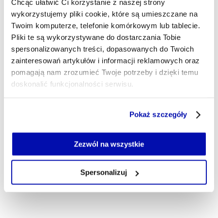
Chcąc ułatwić Ci korzystanie z naszej strony
Wschodniej.
wykorzystujemy pliki cookie, które są umieszczane na
bartlomiej.mayer@xyz.pl
Twoim komputerze, telefonie komórkowym lub tablecie.
Pliki te są wykorzystywane do dostarczania Tobie
spersonalizowanych treści, dopasowanych do Twoich
zainteresowań artykułów i informacji reklamowych oraz
pomagają nam zrozumieć Twoje potrzeby i dzięki temu
doskonalić funkcjonalności serwisu.
Część z plików jest niezbędna do prawidłowego działania
Pokaż szczegóły
serwisu i jego funkcjonalności.
Jeżeli nie wyrażasz zgody na zapisywanie plików cookie,
możesz łatwo zarządzać swoimi uprawnieniami, np. we
Zezwól na wszystkie
własnej przeglądarce internetowej lub po wybraniu opcji
Zarządzaj cookie.
Spersonalizuj
Szczegółowe informacje na ten temat znajdziesz w
naszej
Polityce Prywatności
.