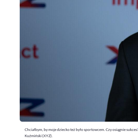
Chciałbym, by moje dziecko też było sportowcem. Czy osiągnie sukces?
Kuźmiński (XYZ).