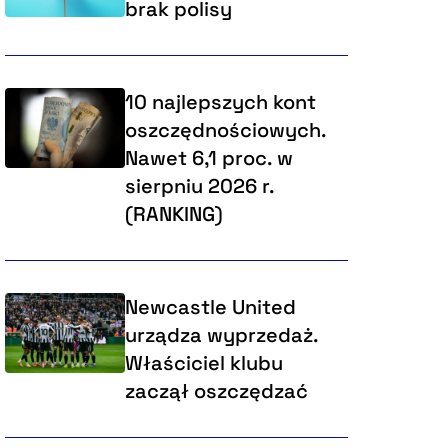
brak polisy
10 najlepszych kont
oszczędnościowych.
Nawet 6,1 proc. w
sierpniu 2026 r.
(RANKING)
Newcastle United
urządza wyprzedaż.
Właściciel klubu
zaczął oszczędzać