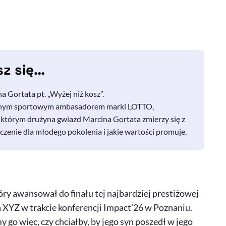
sz się…
a Gortata pt. „Wyżej niż kosz”.
jalnym sportowym ambasadorem marki LOTTO,
którym drużyna gwiazd Marcina Gortata zmierzy się z
zenie dla młodego pokolenia i jakie wartości promuje.
óry awansował do finału tej najbardziej prestiżowej
ia XYZ w trakcie konferencji Impact’26 w Poznaniu.
 go więc, czy chciałby, by jego syn poszedł w jego