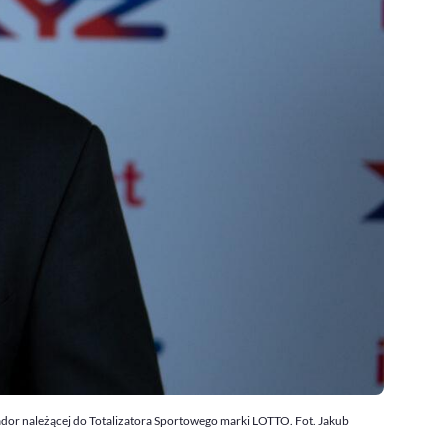
sador należącej do Totalizatora Sportowego marki LOTTO. Fot. Jakub