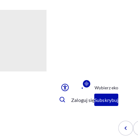
Ułatwienia dostępu
Rozmiar tekstu
Rozmiar tekstu
Rozmiar tekstu
Rozmiar tekstu
Normalny
Duży
Bardzo duży
Opcje wyświetlania
Wybierz eko
Podkreślenie linków
Zatrzymanie animacji
Zaloguj się
Subskrybuj
Odcienie szarości
Ułatwienie czytania