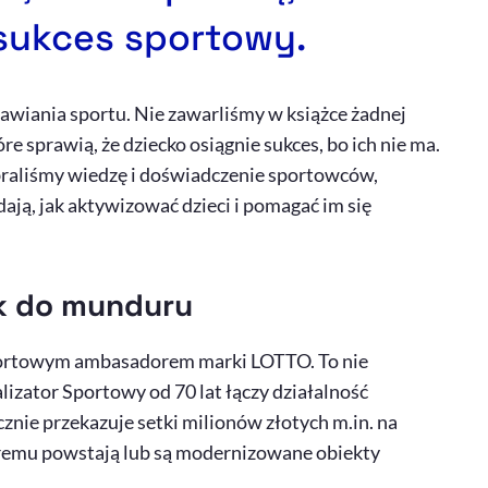
 sukces sportowy.
rawiania sportu. Nie zawarliśmy w książce żadnej
re sprawią, że dziecko osiągnie sukces, bo ich nie ma.
raliśmy wiedzę i doświadczenie sportowców,
ją, jak aktywizować dzieci i pomagać im się
ek do munduru
 sportowym ambasadorem marki LOTTO. To nie
lizator Sportowy od 70 lat łączy działalność
znie przekazuje setki milionów złotych m.in. na
óremu powstają lub są modernizowane obiekty