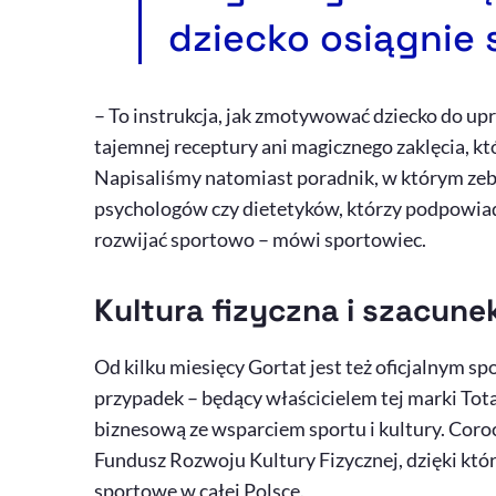
dziecko osiągnie
– To instrukcja, jak zmotywować dziecko do up
tajemnej receptury ani magicznego zaklęcia, któ
Napisaliśmy natomiast poradnik, w którym zeb
psychologów czy dietetyków, którzy podpowiada
rozwijać sportowo – mówi sportowiec.
Kultura fizyczna i szacun
Od kilku miesięcy Gortat jest też oficjalnym
przypadek – będący właścicielem tej marki Tota
biznesową ze wsparciem sportu i kultury. Coroc
Fundusz Rozwoju Kultury Fizycznej, dzięki kt
sportowe w całej Polsce.