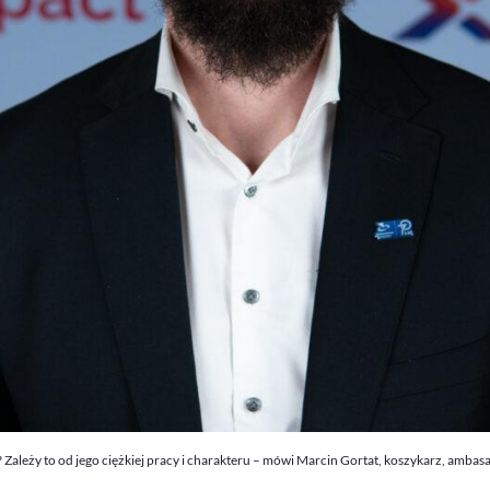
 Zależy to od jego ciężkiej pracy i charakteru – mówi Marcin Gortat, koszykarz, amba