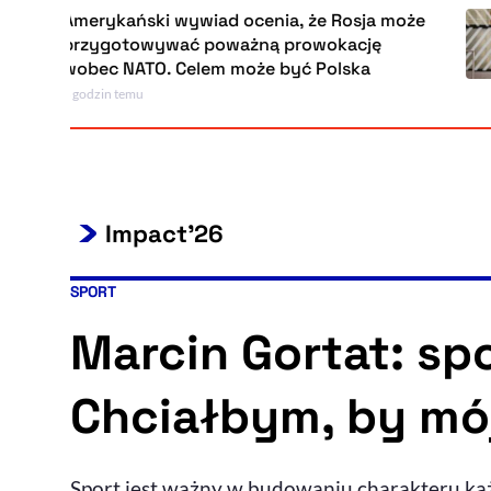
Amerykański wywiad ocenia, że Rosja może
przygotowywać poważną prowokację
wobec NATO. Celem może być Polska
 godzin temu
Impact'26
SPORT
Kategoria artykułu:
Marcin Gortat: sp
Chciałbym, by mó
Sport jest ważny w budowaniu charakteru ka