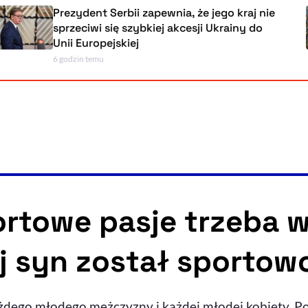
Prezydent Serbii zapewnia, że jego kraj nie
sprzeciwi się szybkiej akcesji Ukrainy do
Unii Europejskiej
6 godzin temu
ortowe pasje trzeba 
j syn został sportow
żdego młodego mężczyzny i każdej młodej kobiety. P