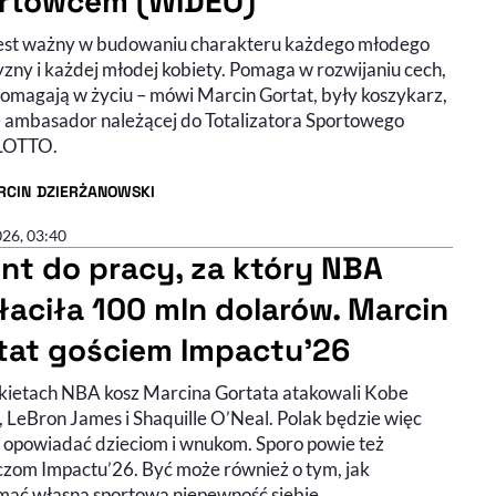
rtowcem (WIDEO)
jest ważny w budowaniu charakteru każdego młodego
zny i każdej młodej kobiety. Pomaga w rozwijaniu cech,
pomagają w życiu – mówi Marcin Gortat, były koszykarz,
e ambasador należącej do Totalizatora Sportowego
LOTTO.
RCIN DZIERŻANOWSKI
R ARTYKUŁU - PROFIL
026, 03:40
ent do pracy, za który NBA
łaciła 100 mln dolarów. Marcin
tat gościem Impactu’26
kietach NBA kosz Marcina Gortata atakowali Kobe
, LeBron James i Shaquille O’Neal. Polak będzie więc
o opowiadać dzieciom i wnukom. Sporo powie też
czom Impactu’26. Być może również o tym, jak
mać własną sportową niepewność siebie.