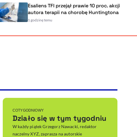
Esaliens TFI przejął prawie 10 proc. akcji
autora terapii na chorobę Huntingtona
1 godzinę temu
Powiększenie kursora
Resetuj opcje
Ułatwienia dostępności wspierają:
, otwiera się w nowym ok
Sprawdź, jak i dlaczego zwiększamy dostępność
, otwiera się w nowym oknie
Zgłoś problem
Deklaracja dostępności
, otwiera się w nowy