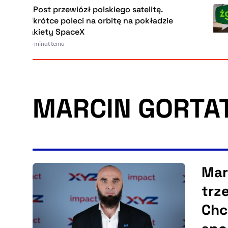
InPost przewiózł polskiego satelitę.
Wkrótce poleci na orbitę na pokładzie
rakiety SpaceX
38 minut temu
MARCIN GORTA
Mar
trz
Chc