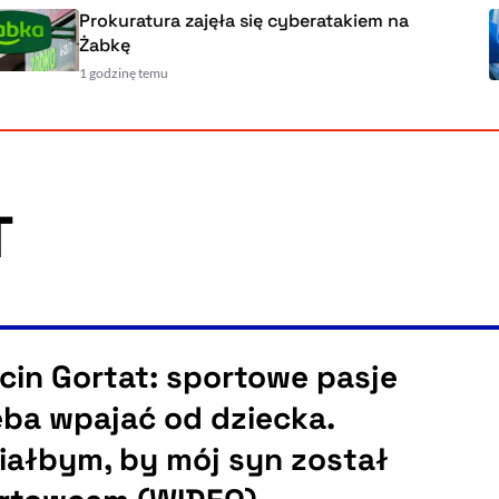
Prokuratura zajęła się cyberatakiem na
Żabkę
1 godzinę temu
T
cin Gortat: sportowe pasje
eba wpajać od dziecka.
iałbym, by mój syn został