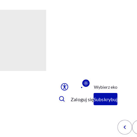
Ułatwienia dostępu
Rozmiar tekstu
Rozmiar tekstu
Rozmiar tekstu
Rozmiar tekstu
Normalny
Duży
Bardzo duży
Opcje wyświetlania
Wybierz eko
Podkreślenie linków
Zatrzymanie animacji
Zaloguj się
Subskrybuj
Odcienie szarości
Ułatwienie czytania