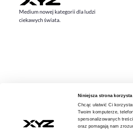
Medium nowej kategorii dla ludzi
ciekawych świata.
Niniejsza strona korzysta
Chcąc ułatwić Ci korzysta
© 2026 XYZ. Wszystkie prawa zastrzeżone
Twoim komputerze, telefon
All rights reserved
spersonalizowanych treśc
ISSN 3071-8147
oraz pomagają nam zrozumi