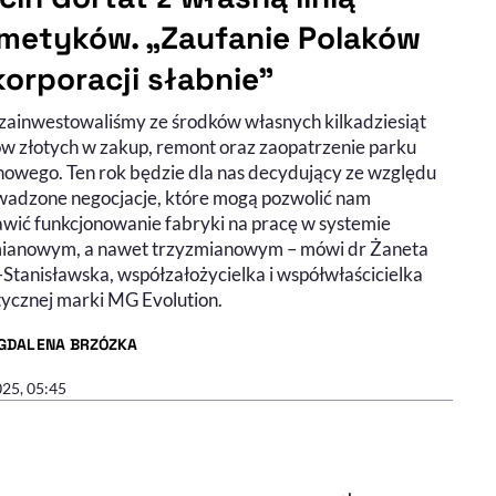
metyków. „Zaufanie Polaków
korporacji słabnie"
zainwestowaliśmy ze środków własnych kilkadziesiąt
ów złotych w zakup, remont oraz zaopatrzenie parku
owego. Ten rok będzie dla nas decydujący ze względu
wadzone negocjacje, które mogą pozwolić nam
awić funkcjonowanie fabryki na pracę w systemie
anowym, a nawet trzyzmianowym – mówi dr Żaneta
-Stanisławska, współzałożycielka i współwłaścicielka
ycznej marki MG Evolution.
GDALENA BRZÓZKA
R ARTYKUŁU - PROFIL
025, 05:45