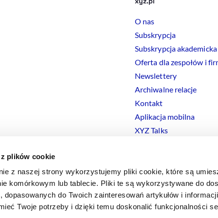
xyz.pl
O nas
Subskrypcja
Subskrypcja akademicka
Oferta dla zespołów i fi
Newslettery
Archiwalne relacje
Kontakt
Aplikacja mobilna
XYZ Talks
 z plików cookie
nie z naszej strony wykorzystujemy pliki cookie, które są umie
ie komórkowym lub tablecie. Pliki te są wykorzystywane do dos
Polityka prywatności
Polityka
Cookies
Regulamin
Ustawienia
Co
i, dopasowanych do Twoich zainteresowań artykułów i informac
eć Twoje potrzeby i dzięki temu doskonalić funkcjonalności s