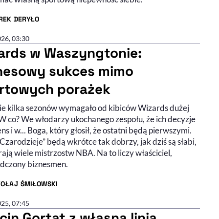
REK DERYŁO
R ARTYKUŁU - PROFIL
026, 03:30
ards w Waszyngtonie:
nesowy sukces mimo
rtowych porażek
ie kilka sezonów wymagało od kibiców Wizards dużej
 W co? We włodarzy ukochanego zespołu, że ich decyzje
ns i w... Boga, który głosił, że ostatni będą pierwszymi.
„Czarodzieje” będą wkrótce tak dobrzy, jak dziś są słabi,
ają wiele mistrzostw NBA. Na to liczy właściciel,
dczony biznesmen.
KOŁAJ ŚMIŁOWSKI
R ARTYKUŁU - PROFIL
025, 07:45
cin Gortat z własną linią