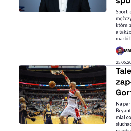
spo
Sport 
mężczy
które 
a takż
marki 
MA
- AUTO
25.05.2
Tal
zap
Gor
Na par
Bryant
miał c
słucha
przeła