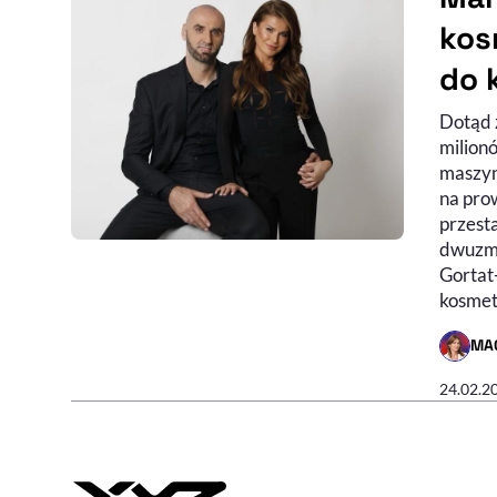
kos
do 
Dotąd 
milion
maszyn
na pro
przest
dwuzmi
Gortat
kosmet
MA
- AUTO
24.02.2