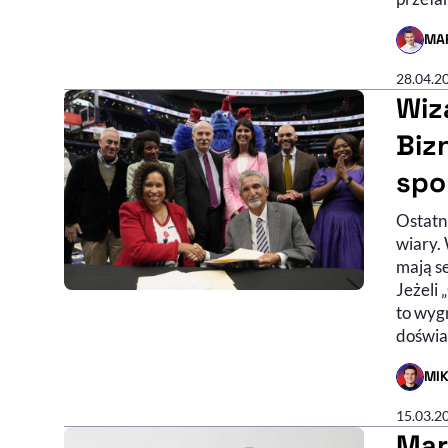
MA
- AUTO
28.04.2
Wiz
Biz
spo
Ostatn
wiary.
mają se
Jeżeli 
to wygr
doświa
MI
- AUTO
15.03.2
Mar