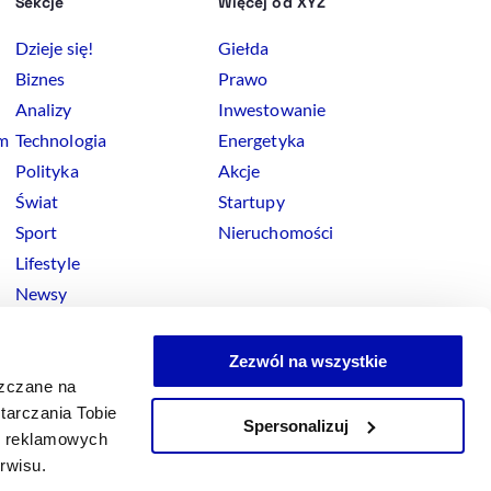
Sekcje
Więcej od XYZ
Dzieje się!
Giełda
Biznes
Prawo
Analizy
Inwestowanie
rm
Technologia
Energetyka
Polityka
Akcje
Świat
Startupy
Sport
Nieruchomości
Lifestyle
Newsy
Zezwól na wszystkie
szczane na
tarczania Tobie
Spersonalizuj
okies
ji reklamowych
x
Linkedin
Facebook
Instagram
Youtube
erwisu.