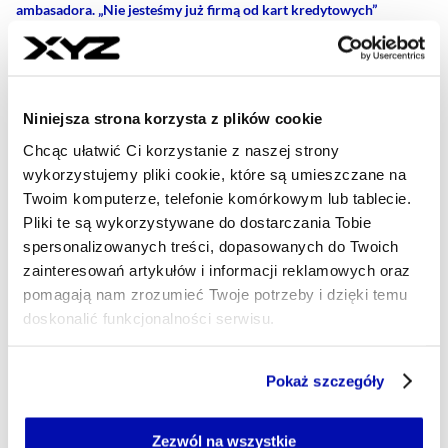
ambasadora. „Nie jesteśmy już firmą od kart kredytowych”
(WYWIAD)
Niniejsza strona korzysta z plików cookie
- AUTOR ARTYKUŁU - PROFIL
PIOTR SOBOLEWSKI
Dziennikarz
Chcąc ułatwić Ci korzystanie z naszej strony
wykorzystujemy pliki cookie, które są umieszczane na
W XYZ piszę o bankach, ubezpieczycielach i
innych instytucjach finansowych. Staram się
Twoim komputerze, telefonie komórkowym lub tablecie.
opisywać skomplikowane zjawiska prostym
Pliki te są wykorzystywane do dostarczania Tobie
językiem. Lubię analizować regulacje i modele
spersonalizowanych treści, dopasowanych do Twoich
biznesowe firm, wyłapywać trendy i zastanawiać
zainteresowań artykułów i informacji reklamowych oraz
się nad ich implikacjami.
pomagają nam zrozumieć Twoje potrzeby i dzięki temu
piotr.sobolewski@xyz.pl
doskonalić funkcjonalności serwisu.
Część z plików jest niezbędna do prawidłowego działania
Pokaż szczegóły
serwisu i jego funkcjonalności.
Jeżeli nie wyrażasz zgody na zapisywanie plików cookie,
możesz łatwo zarządzać swoimi uprawnieniami, np. we
Zezwól na wszystkie