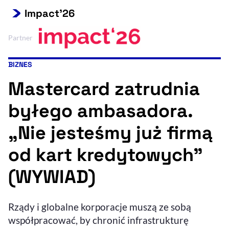
Impact'26
Resetuj opcje
Ułatwienia dostępności wspierają:
Partner
BIZNES
Kategoria artykułu:
Mastercard zatrudnia
byłego ambasadora.
„Nie jesteśmy już firmą
od kart kredytowych”
, otwiera się w nowym 
Sprawdź, jak i dlaczego zwiększamy dostępność
(WYWIAD)
, otwiera się w nowym oknie
Zgłoś problem
Deklaracja dostępności
, otwiera się w no
Rządy i globalne korporacje muszą ze sobą
współpracować, by chronić infrastrukturę