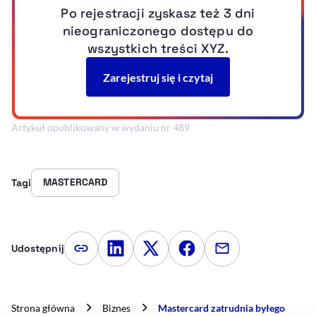
Artykuł opublikowany w wydaniu nr 489
MASTERCARD
Tagi
Udostępnij
Kopiuj link artykułu
Udostępnij na LinkedIn
Udostępnij na Twitterze
Udostępnij na Faceboo
Udostępnij przez
Strona główna
Biznes
Mastercard zatrudnia byłego