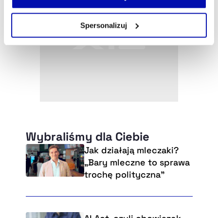
własnej przeglądarce internetowej lub po wybraniu opcji
Zarządzaj cookie.
Spersonalizuj
Szczegółowe informacje na ten temat znajdziesz w
naszej
Polityce Prywatności
.
Wybraliśmy dla Ciebie
Jak działają mleczaki?
„Bary mleczne to sprawa
trochę polityczna”