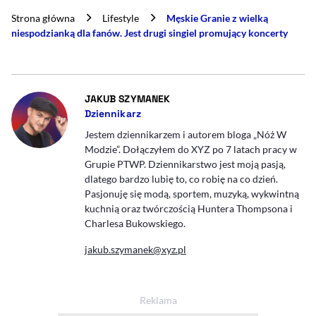
Strona główna
Lifestyle
Męskie Granie z wielką
niespodzianką dla fanów. Jest drugi singiel promujący koncerty
- AUTOR ARTYKUŁU - PROFIL
JAKUB SZYMANEK
Dziennikarz
Jestem dziennikarzem i autorem bloga „Nóż W
Modzie”. Dołączyłem do XYZ po 7 latach pracy w
Grupie PTWP. Dziennikarstwo jest moją pasją,
dlatego bardzo lubię to, co robię na co dzień.
Pasjonuję się modą, sportem, muzyką, wykwintną
kuchnią oraz twórczością Huntera Thompsona i
Charlesa Bukowskiego.
jakub.szymanek@xyz.pl