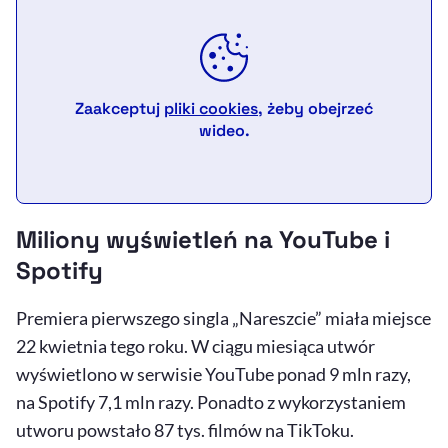
Zaakceptuj
pliki cookies
, żeby obejrzeć
wideo.
Miliony wyświetleń na YouTube i
Spotify
Premiera pierwszego singla „Nareszcie” miała miejsce
22 kwietnia tego roku. W ciągu miesiąca utwór
wyświetlono w serwisie
YouTube
ponad 9 mln razy,
na
Spotify
7,1 mln razy. Ponadto z wykorzystaniem
utworu powstało 87 tys. filmów na TikToku.