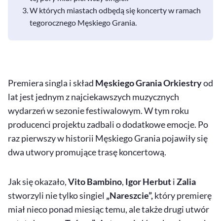
W których miastach odbędą się koncerty w ramach
tegorocznego Męskiego Grania.
Premiera singla i skład
Męskiego Grania Orkiestry
od
lat jest jednym z najciekawszych muzycznych
wydarzeń w sezonie festiwalowym. W tym roku
producenci projektu zadbali o dodatkowe emocje. Po
raz pierwszy w historii Męskiego Grania pojawiły się
dwa utwory promujące trasę koncertową.
Jak się okazało,
Vito Bambino
,
Igor Herbut
i
Zalia
stworzyli nie tylko singiel
„Nareszcie”,
który premierę
miał nieco ponad miesiąc temu, ale także drugi utwór