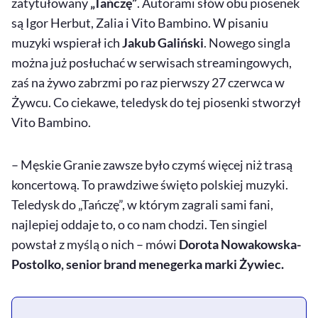
zatytułowany
„Tańczę”
. Autorami słów obu piosenek
są Igor Herbut, Zalia i Vito Bambino. W pisaniu
muzyki wspierał ich
Jakub Galiński
. Nowego singla
można już posłuchać w serwisach streamingowych,
zaś na żywo zabrzmi po raz pierwszy 27 czerwca w
Żywcu. Co ciekawe, teledysk do tej piosenki stworzył
Vito Bambino.
– Męskie Granie zawsze było czymś więcej niż trasą
koncertową. To prawdziwe święto polskiej muzyki.
Teledysk do „Tańczę”, w którym zagrali sami fani,
najlepiej oddaje to, o co nam chodzi. Ten singiel
powstał z myślą o nich – mówi
Dorota Nowakowska-
Postolko, senior brand menegerka marki Żywiec.