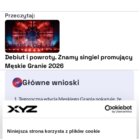
Przeczytaj:
Debiut i powroty. Znamy singiel promujący
Męskie Granie 2026
Główne wnioski
Tegoroczna edycja Męskiego Grania pokazuje, że
marka nie boi się łamać własnych schematów i
świadomie rozwija formułę wydarzenia. Premiera
dwóch singli po raz pierwszy w historii trasy to nie
tylko muzyczna ciekawostka, ale przede wszystkim
Niniejsza strona korzysta z plików cookie
dowód na rosnące ambicje projektu. Organizatorzy