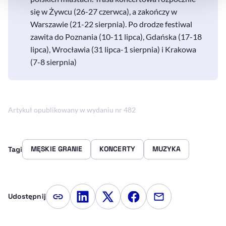
się w Żywcu (26-27 czerwca), a zakończy w
Warszawie (21-22 sierpnia). Po drodze festiwal
zawita do Poznania (10-11 lipca), Gdańska (17-18
lipca), Wrocławia (31 lipca-1 sierpnia) i Krakowa
(7-8 sierpnia)
Artykuł opublikowany w wydaniu nr 482
MĘSKIE GRANIE
KONCERTY
MUZYKA
Tagi
Udostępnij
Kopiuj link artykułu
Udostępnij na LinkedIn
Udostępnij na Twitterze
Udostępnij na Faceboo
Udostępnij przez