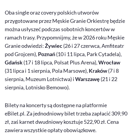
Oba single oraz
covery
polskich utworów
przygotowane przez Męskie Granie Orkiestrę będzie
można usłyszeć podczas sobotnich koncertów w
ramach trasy. Przypomnijmy, że w 2026 roku Męskie
Granie odwiedzi:
Żywiec
(26 i 27 czerwca, Amfiteatr
pod Grojcem),
Poznań
(10 i 11 lipca, Park Cytadela),
Gdańsk
(17 i 18 lipca, Polsat Plus Arena),
Wrocław
(31 lipca i 1 sierpnia, Pola Marsowe),
Kraków
(7 i 8
sierpnia, Muzeum Lotnictwa) i
Warszawę
(21 i 22
sierpnia, Lotnisko Bemowo).
Bilety na koncerty są dostępne na platformie
eBilet.pl. Za jednodniowy bilet trzeba zapłacić 309,90
zł, zaś karnet dwudniowy kosztuje 522,90 zł. Cena
zawiera wszystkie opłaty obowiązkowe.