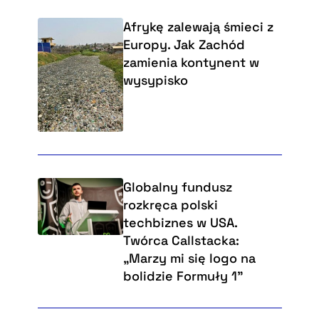
Afrykę zalewają śmieci z
Europy. Jak Zachód
zamienia kontynent w
wysypisko
Globalny fundusz
rozkręca polski
techbiznes w USA.
Twórca Callstacka:
„Marzy mi się logo na
bolidzie Formuły 1”