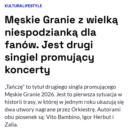
KULTURA
LIFESTYLE
Kategorie artykułu:
Resetuj opcje
Męskie Granie z wielką
Ułatwienia dostępności wspierają:
niespodzianką dla
fanów. Jest drugi
singiel promujący
koncerty
, otwiera się w nowym 
„Tańczę” to tytuł drugiego singla promującego
Sprawdź, jak i dlaczego zwiększamy dostępność
Męskie Granie 2026. Jest to pierwsza sytuacja w
historii trasy, w której w jednym roku ukazują się
, otwiera się w nowym oknie
Zgłoś problem
Deklaracja dostępności
dwa utwory nagrane przez Orkiestrę. Autorami
, otwiera się w no
obu piosenek są: Vito Bambino, Igor Herbut i
Zalia.