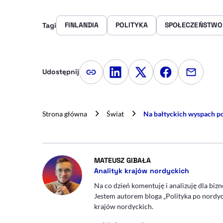
FINLANDIA
POLITYKA
SPOŁECZEŃSTWO
Tagi
Udostępnij
Kopiuj link artykułu
Udostępnij na LinkedIn
Udostępnij na Twitte
Udostępnij na
Udostępn
Strona główna
Świat
Na bałtyckich wyspach pow
- AUTOR ARTYKUŁU - 
MATEUSZ GIBAŁA
Analityk krajów nordyckich
Na co dzień komentuję i analizuję dla bi
Jestem autorem bloga „Polityka po nordyc
krajów nordyckich.