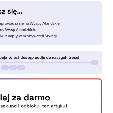
sz się…
zeprowadza się na Wyspy Alandzkie.
yjny Wysp Alandzkich.
zku z napływem obywateli Szwecji.