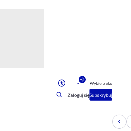
Ułatwienia dostępu
Rozmiar tekstu
Rozmiar tekstu
Rozmiar tekstu
Rozmiar tekstu
Normalny
Duży
Bardzo duży
Opcje wyświetlania
Wybierz eko
Podkreślenie linków
Zatrzymanie animacji
Zaloguj się
Subskrybuj
Odcienie szarości
Ułatwienie czytania