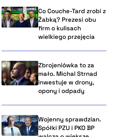
Co Couche-Tard zrobi z
Żabką? Prezesi obu
firm o kulisach
wielkiego przejęcia
Zbrojeniówka to za
mało. Michal Strnad
inwestuje w drony,
opony i odpady
Wojenny sprawdzian.
Spółki PZU i PKO BP
walczą o większe