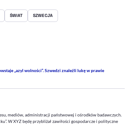
ŚWIAT
SZWECJA
rze
 Facebooku
ij przez e-mail
staje „azyl wolności”. Szwedzi znaleźli lukę w prawie
PROFIL
znesu, mediów, administracji państwowej i ośrodków badawczych.
ku”. W XYZ będę przybliżał zawiłości gospodarcze i polityczne