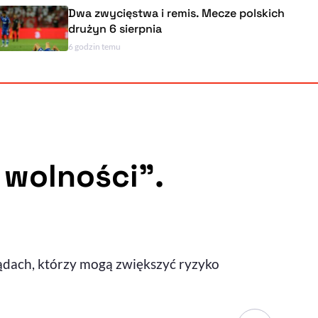
Dwa zwycięstwa i remis. Mecze polskich
drużyn 6 sierpnia
6 godzin temu
Powiększenie kursora
Resetuj opcje
Ułatwienia dostępności wspierają:
 wolności”.
, otwiera się w nowym ok
Sprawdź, jak i dlaczego zwiększamy dostępność
glądach, którzy mogą zwiększyć ryzyko
, otwiera się w nowym oknie
Zgłoś problem
Deklaracja dostępności
, otwiera się w nowy