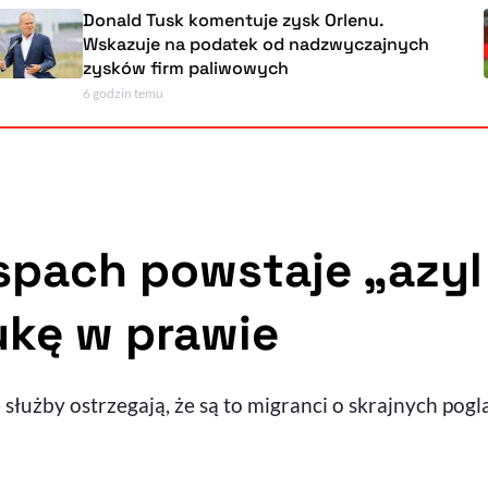
Donald Tusk komentuje zysk Orlenu.
Wskazuje na podatek od nadzwyczajnych
zysków firm paliwowych
6 godzin temu
spach powstaje „azyl
ukę w prawie
 służby ostrzegają, że są to migranci o skrajnych po