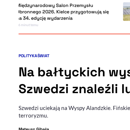
Międzynarodowy Salon Przemysłu
Obronnego 2026. Kielce przygotowują się
na 34. edycję wydarzenia
26 minut temu
POLITYKA
ŚWIAT
Kategorie artykułu:
Na bałtyckich wy
Szwedzi znaleźli l
Szwedzi uciekają na Wyspy Alandzkie. Fińskie
terroryzmu.
- autor artykułu - profil
Mateusz Gibała