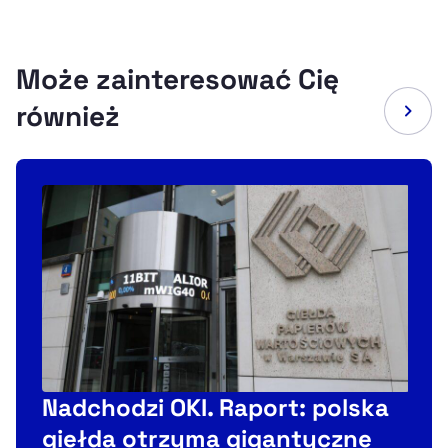
Może zainteresować Cię
również
Nadchodzi OKI. Raport: polska
giełda otrzyma gigantyczne