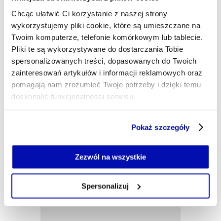
Moją pasją – poza podatkami – są górskie
Chcąc ułatwić Ci korzystanie z naszej strony
wędrówki i muzyka rockowa ubiegłego stulecia. W
wykorzystujemy pliki cookie, które są umieszczane na
wolnym czasie zgłębiam wiedzę na temat historii
Twoim komputerze, telefonie komórkowym lub tablecie.
myśli ekonomicznej.
Pliki te są wykorzystywane do dostarczania Tobie
katarzyna.witwicka-jurek@xyz.pl
spersonalizowanych treści, dopasowanych do Twoich
zainteresowań artykułów i informacji reklamowych oraz
pomagają nam zrozumieć Twoje potrzeby i dzięki temu
doskonalić funkcjonalności serwisu.
Część z plików jest niezbędna do prawidłowego działania
Pokaż szczegóły
serwisu i jego funkcjonalności.
Jeżeli nie wyrażasz zgody na zapisywanie plików cookie,
możesz łatwo zarządzać swoimi uprawnieniami, np. we
Zezwól na wszystkie
własnej przeglądarce internetowej lub po wybraniu opcji
Zarządzaj cookie.
Spersonalizuj
Szczegółowe informacje na ten temat znajdziesz w
naszej
Polityce Prywatności
.