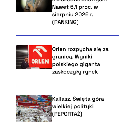
Nawet 6,1 proc. w
sierpniu 2026 r.
(RANKING)
Orlen rozpycha się za
granicą. Wyniki
polskiego giganta
zaskoczyły rynek
Kailasz. Święta góra
wielkiej polityki
(REPORTAŻ)