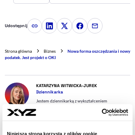
Udostępnij
Kopiuj link artykułu
Udostępnij na LinkedIn
Udostępnij na Twitterze
Udostępnij na Faceboo
Udostępnij przez
Strona główna
Biznes
Nowa forma oszczędzania i nowy
podatek. Jest projekt o OKI
- AUTOR ARTYKUŁU
KATARZYNA WITWICKA-JUREK
Dziennikarka
Jestem dziennikarką z wykształceniem
ekonomicznym. Od ponad 10 lat objaśniam
zawiłości prawa, głównie podatkowego.
Doświadczenie zawodowe zdobywałam w redakcji
Dziennika Gazety Prawnej i Radia ZET.
Współpracowałam także z magazynem Forbes.
Niniejsza strona korzysta z plików cookie