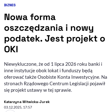
BIZNES
Kategoria artykułu:
Resetuj opcje
Nowa forma
Ułatwienia dostępności wspierają:
oszczędzania i nowy
podatek. Jest projekt o
OKI
Niewykluczone, że od 1 lipca 2026 roku banki i
inne instytucje obok lokat i funduszy będą
, otwiera się w nowym 
Sprawdź, jak i dlaczego zwiększamy dostępność
oferować także Osobiste Konta Inwestycyjne. Na
stronach Rządowego Centrum Legislacji pojawił
się projekt ustawy w tej sprawie.
, otwiera się w nowym oknie
Zgłoś problem
Deklaracja dostępności
, otwiera się w no
- autor artykułu - profil
Katarzyna Witwicka-Jurek
03.12.2025, 17:57