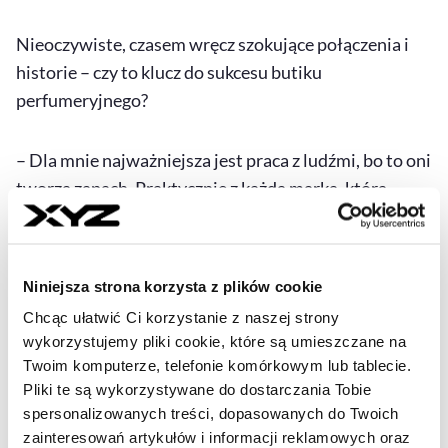
Nieoczywiste, czasem wręcz szokujące połączenia i
historie – czy to klucz do sukcesu butiku
perfumeryjnego?
– Dla mnie najważniejsza jest praca z ludźmi, bo to oni
tworzą zapach. Praktycznie z każdą marką, którą
wprowadzamy, mam bezpośrednie relacje. Budując
ofertę, nie rzucamy się na dużą liczbę marek. Jeśli
porównać nas z konkurencją, wprowadzamy nowości
Niniejsza strona korzysta z plików cookie
znacznie ostrożniej. Zawsze stawiam na bliską
Chcąc ułatwić Ci korzystanie z naszej strony
współpracę z kilkoma markami i budowanie relacji,
wykorzystujemy pliki cookie, które są umieszczane na
zamiast testowania na masową skalę, co się sprzeda, a
Twoim komputerze, telefonie komórkowym lub tablecie.
co nie. Na pewno kluczowe jest posiadanie zapachów,
Pliki te są wykorzystywane do dostarczania Tobie
które uzupełniają „bibliotekę perfum”. Jeśli brakuje
spersonalizowanych treści, dopasowanych do Twoich
zainteresowań artykułów i informacji reklamowych oraz
nam odpowiedniej paczuli czy drzewa sandałowego,