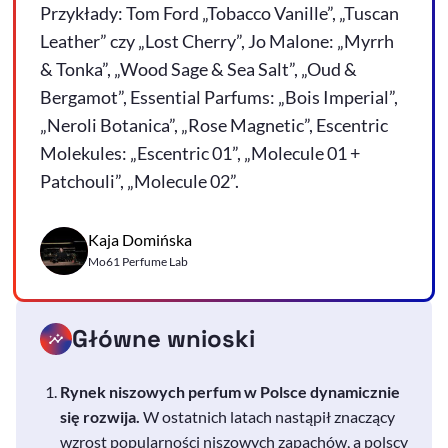
Przykłady: Tom Ford „Tobacco Vanille”, „Tuscan
Leather” czy „Lost Cherry”, Jo Malone: „Myrrh
& Tonka”, „Wood Sage & Sea Salt”, „Oud &
Bergamot”, Essential Parfums: „Bois Imperial”,
„Neroli Botanica”, „Rose Magnetic”, Escentric
Molekules: „Escentric 01”, „Molecule 01 +
Patchouli”, „Molecule 02”.
Kaja Domińska
Mo61 Perfume Lab
Główne wnioski
Rynek niszowych perfum w Polsce dynamicznie
się rozwija.
W ostatnich latach nastąpił znaczący
wzrost popularności niszowych zapachów, a polscy