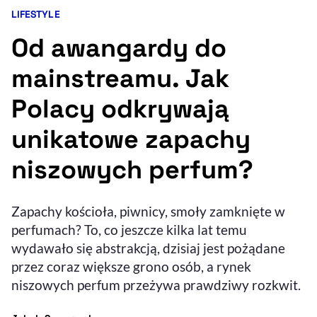
LIFESTYLE
Kategoria artykułu:
Resetuj opcje
Od awangardy do
Ułatwienia dostępności wspierają:
mainstreamu. Jak
Polacy odkrywają
unikatowe zapachy
niszowych perfum?
, otwiera się w nowym 
Zapachy kościoła, piwnicy, smoły zamknięte w
Sprawdź, jak i dlaczego zwiększamy dostępność
perfumach? To, co jeszcze kilka lat temu
wydawało się abstrakcją, dzisiaj jest pożądane
, otwiera się w nowym oknie
Zgłoś problem
Deklaracja dostępności
przez coraz większe grono osób, a rynek
, otwiera się w no
niszowych perfum przeżywa prawdziwy rozkwit.