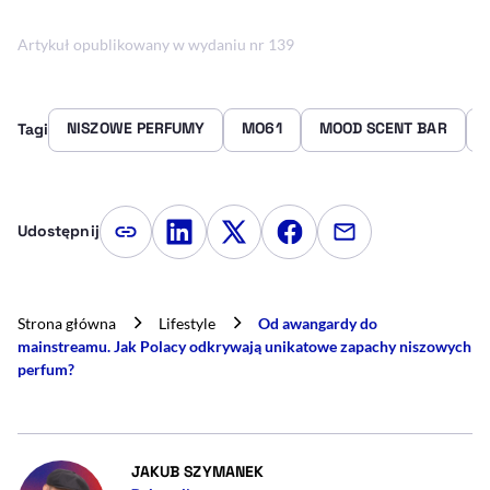
Artykuł opublikowany w wydaniu nr 139
NISZOWE PERFUMY
MO61
MOOD SCENT BAR
Tagi
Udostępnij
Kopiuj link artykułu
Udostępnij na LinkedIn
Udostępnij na Twitterze
Udostępnij na Faceboo
Udostępnij przez
Strona główna
Lifestyle
Od awangardy do
mainstreamu. Jak Polacy odkrywają unikatowe zapachy niszowych
perfum?
- AUTOR ARTYKUŁU - PROFIL
JAKUB SZYMANEK