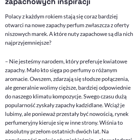
zapachowych inspiracji
Polacy z każdym rokiem stają się coraz bardziej
otwarci na nowe zapachy perfum zwłaszcza z oferty
niszowych marek. A które nuty zapachowe są dla nich
najprzyjemniejsze?
– Nie jesteśmy narodem, który preferuje kwiatowe
zapachy. Mało kto sięga po perfumy o różanym
aromacie. Owszem, zdarzają się słodsze połączenia,
ale generalnie wolimy cięższe, bardziej odpowiednie
do naszego klimatu kompozycje. Swego czasu dużą
popularność zyskały zapachy kadzidlane. Wciąż je
lubimy, ale ponieważ przestały być nowością, rynek
perfumeryjny kieruje się w inne strony. Wiśnia to
absolutny przełom ostatnich dwóch lat. Na
popularności zyskuje również jaśmin – ale w słodszej,