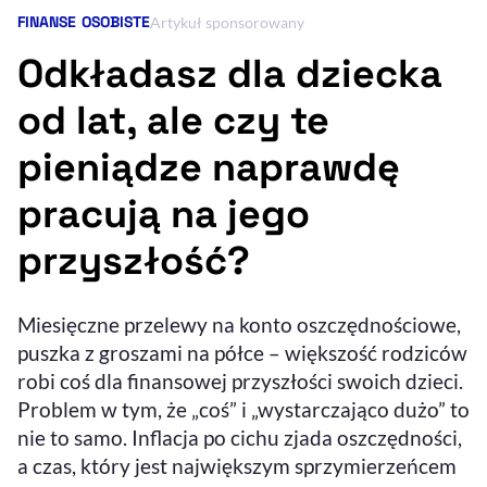
FINANSE OSOBISTE
Kategoria artykułu:
Artykuł sponsorowany
Resetuj opcje
Odkładasz dla dziecka
Ułatwienia dostępności wspierają:
od lat, ale czy te
pieniądze naprawdę
pracują na jego
przyszłość?
, otwiera się w nowym 
Miesięczne przelewy na konto oszczędnościowe,
Sprawdź, jak i dlaczego zwiększamy dostępność
puszka z groszami na półce – większość rodziców
robi coś dla finansowej przyszłości swoich dzieci.
, otwiera się w nowym oknie
Zgłoś problem
Deklaracja dostępności
Problem w tym, że „coś” i „wystarczająco dużo” to
, otwiera się w no
nie to samo. Inflacja po cichu zjada oszczędności,
a czas, który jest największym sprzymierzeńcem