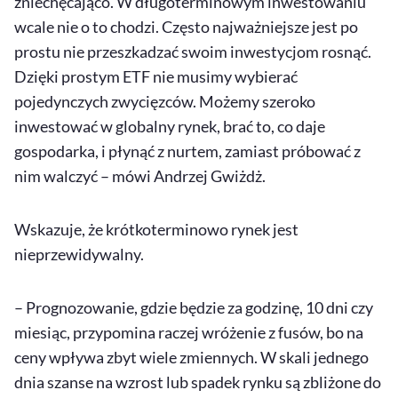
zniechęcająco. W długoterminowym inwestowaniu
wcale nie o to chodzi. Często najważniejsze jest po
prostu nie przeszkadzać swoim inwestycjom rosnąć.
Dzięki prostym ETF nie musimy wybierać
pojedynczych zwycięzców. Możemy szeroko
inwestować w globalny rynek, brać to, co daje
gospodarka, i płynąć z nurtem, zamiast próbować z
nim walczyć – mówi Andrzej Gwiżdż.
Wskazuje, że krótkoterminowo rynek jest
nieprzewidywalny.
– Prognozowanie, gdzie będzie za godzinę, 10 dni czy
miesiąc, przypomina raczej wróżenie z fusów, bo na
ceny wpływa zbyt wiele zmiennych. W skali jednego
dnia szanse na wzrost lub spadek rynku są zbliżone do