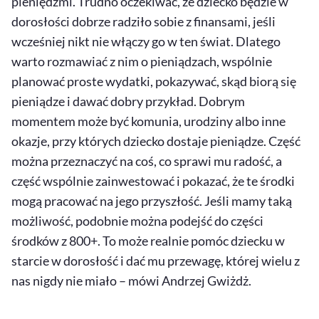
pieniędzmi. Trudno oczekiwać, że dziecko będzie w
dorosłości dobrze radziło sobie z finansami, jeśli
wcześniej nikt nie włączy go w ten świat. Dlatego
warto rozmawiać z nim o pieniądzach, wspólnie
planować proste wydatki, pokazywać, skąd biorą się
pieniądze i dawać dobry przykład. Dobrym
momentem może być komunia, urodziny albo inne
okazje, przy których dziecko dostaje pieniądze. Część
można przeznaczyć na coś, co sprawi mu radość, a
część wspólnie zainwestować i pokazać, że te środki
mogą pracować na jego przyszłość. Jeśli mamy taką
możliwość, podobnie można podejść do części
środków z 800+.
To może realnie pomóc dziecku w
starcie w dorosłość i dać mu przewagę, której wielu z
nas nigdy nie miało – mówi Andrzej Gwiżdż.