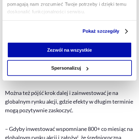
pomagają nam zrozumieć Twoje potrzeby i dzięki temu
doskonalić funkcjonalności serwisu.
Część z plików jest niezbędna do prawidłowego działania
Pokaż szczegóły
serwisu i jego funkcjonalności.
Jeżeli nie wyrażasz zgody na zapisywanie plików cookie,
możesz łatwo zarządzać swoimi uprawnieniami, np. we
Zezwól na wszystkie
własnej przeglądarce internetowej lub po wybraniu opcji
Zarządzaj cookie.
Spersonalizuj
Wykres interaktywny
Pełny ekran
Szczegółowe informacje na ten temat znajdziesz w
naszej
Polityce Prywatności
.
Można też pójść krok dalej i zainwestować je na
globalnym rynku akcji, gdzie efekty w długim terminie
mogą pozytywnie zaskoczyć.
– Gdyby inwestować wspomniane 800+ co miesiąc na
globalnym rynku akcji i założyć, że średnioroczna