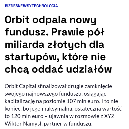
BIZNES
NEWSY
TECHNOLOGIA
Kategorie artykułu:
Resetuj opcje
Orbit odpala nowy
Ułatwienia dostępności wspierają:
fundusz. Prawie pół
miliarda złotych dla
startupów, które nie
chcą oddać udziałów
, otwiera się w nowym 
Orbit Capital sfinalizował drugie zamknięcie
Sprawdź, jak i dlaczego zwiększamy dostępność
swojego najnowszego funduszu, osiągając
kapitalizację na poziomie 107 mln euro. I to nie
, otwiera się w nowym oknie
Zgłoś problem
Deklaracja dostępności
koniec, bo jego maksymalna, ostateczna wartość
, otwiera się w no
to 120 mln euro – ujawnia w rozmowie z XYZ
Wiktor Namysł, partner w funduszu.