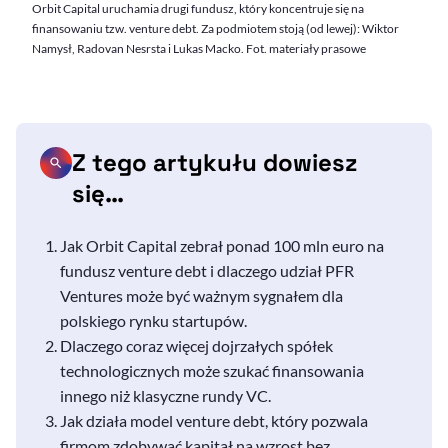
Orbit Capital uruchamia drugi fundusz, który koncentruje się na
finansowaniu tzw. venture debt. Za podmiotem stoją (od lewej): Wiktor
Namysł, Radovan Nesrsta i Lukas Macko. Fot. materiały prasowe
Z tego artykułu dowiesz
się…
Jak Orbit Capital zebrał ponad 100 mln euro na
fundusz
venture debt
i dlaczego udział PFR
Ventures może być ważnym sygnałem dla
polskiego rynku startupów.
Dlaczego coraz więcej dojrzałych spółek
technologicznych może szukać finansowania
innego niż klasyczne rundy VC.
Jak działa model
venture debt,
który pozwala
firmom zdobywać kapitał na wzrost bez