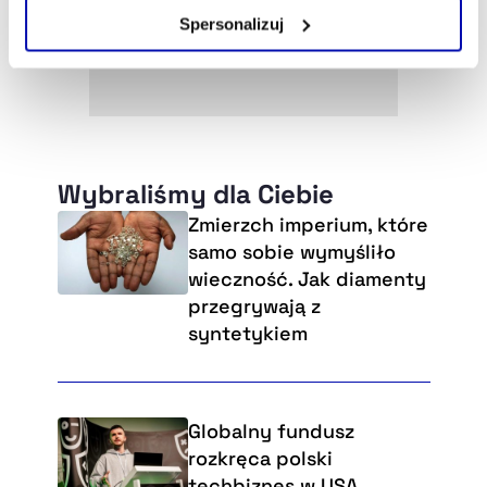
Zarządzaj cookie.
Spersonalizuj
Szczegółowe informacje na ten temat znajdziesz w
naszej
Polityce Prywatności
.
Wybraliśmy dla Ciebie
Zmierzch imperium, które
samo sobie wymyśliło
wieczność. Jak diamenty
przegrywają z
syntetykiem
Globalny fundusz
rozkręca polski
techbiznes w USA.