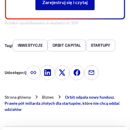
Artykuł opublikowany w wydaniu nr 509
INWESTYCJE
ORBIT CAPITAL
STARTUPY
Tagi
Udostępnij
Kopiuj link artykułu
Udostępnij na LinkedIn
Udostępnij na Twitterze
Udostępnij na Faceboo
Udostępnij przez
Strona główna
Biznes
Orbit odpala nowy fundusz.
Prawie pół miliarda złotych dla startupów, które nie chcą oddać
udziałów