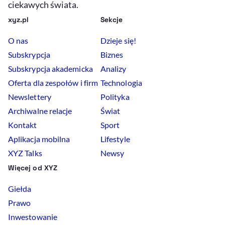
ciekawych świata.
xyz.pl
Sekcje
O nas
Dzieje się!
Subskrypcja
Biznes
Subskrypcja akademicka
Analizy
Oferta dla zespołów i firm
Technologia
Newslettery
Polityka
Archiwalne relacje
Świat
Kontakt
Sport
Aplikacja mobilna
Lifestyle
XYZ Talks
Newsy
Więcej od XYZ
Giełda
Prawo
Inwestowanie