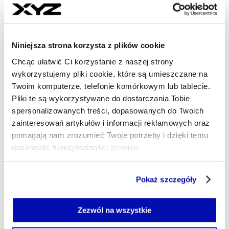
- AUTOR ARTYKUŁU - PROFI
CEZARY SZCZEPAŃSKI
Szef newsroomu, dziennikarz
Od kilkunastu lat piszę o biznesie, szczególnie tym
Niniejsza strona korzysta z plików cookie
innowacyjnym i otwartym na światowe trendy. W
XYZ dbam o to, byście mogli dowiedzieć się o tym,
Chcąc ułatwić Ci korzystanie z naszej strony
co ważnego dzieje się w Polsce (i nie tylko),
wykorzystujemy pliki cookie, które są umieszczane na
szczególnie w obszarze technologii, startupów i
Twoim komputerze, telefonie komórkowym lub tablecie.
biznesu 4.0.
Pliki te są wykorzystywane do dostarczania Tobie
cezary.szczepanski@xyz.pl
spersonalizowanych treści, dopasowanych do Twoich
zainteresowań artykułów i informacji reklamowych oraz
pomagają nam zrozumieć Twoje potrzeby i dzięki temu
doskonalić funkcjonalności serwisu.
Część z plików jest niezbędna do prawidłowego działania
Pokaż szczegóły
serwisu i jego funkcjonalności.
Jeżeli nie wyrażasz zgody na zapisywanie plików cookie,
możesz łatwo zarządzać swoimi uprawnieniami, np. we
Zezwól na wszystkie
własnej przeglądarce internetowej lub po wybraniu opcji