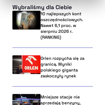
naszej
Polityce Prywatności
.
Wybraliśmy dla Ciebie
10 najlepszych kont
oszczędnościowych.
Nawet 6,1 proc. w
sierpniu 2026 r.
(RANKING)
Orlen rozpycha się za
granicą. Wyniki
polskiego giganta
zaskoczyły rynek
Mniejsze stacje nie
sprzedają benzyny,