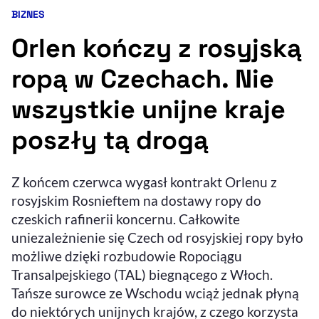
BIZNES
Kategoria artykułu:
Resetuj opcje
Orlen kończy z rosyjską
Ułatwienia dostępności wspierają:
ropą w Czechach. Nie
wszystkie unijne kraje
poszły tą drogą
Z końcem czerwca wygasł kontrakt Orlenu z
rosyjskim Rosnieftem na dostawy ropy do
, otwiera się w nowym 
Sprawdź, jak i dlaczego zwiększamy dostępność
czeskich rafinerii koncernu. Całkowite
uniezależnienie się Czech od rosyjskiej ropy było
możliwe dzięki rozbudowie Ropociągu
, otwiera się w nowym oknie
Zgłoś problem
Deklaracja dostępności
, otwiera się w no
Transalpejskiego (TAL) biegnącego z Włoch.
Tańsze surowce ze Wschodu wciąż jednak płyną
do niektórych unijnych krajów, z czego korzysta