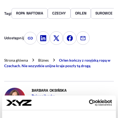
ROPA NAFTOWA
CZECHY
ORLEN
SUROWCE
Tagi
Udostępnij
Kopiuj link artykułu
Udostępnij na LinkedIn
Udostępnij na Twitterze
Udostępnij na Faceboo
Udostępnij przez
Strona główna
Biznes
Orlen kończy z rosyjską ropą w
Czechach. Nie wszystkie unijne kraje poszły tą drogą
- AUTOR ARTYKUŁU - PROFIL
BARBARA OKSIŃSKA
Dziennikarka
Piszę o energetyce, górnictwie i przemyśle. Gonię
za newsami, ale lubię też się zatrzymać, by spojrzeć
na branżę z różnych perspektyw. W wolnym czasie