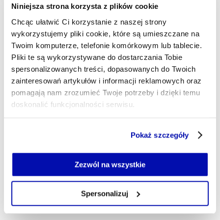
czytam książki, głównie reportaże, gdy mam więcej
Niniejsza strona korzysta z plików cookie
czasu, to pakuję plecak i jadę w Bieszczady.
Chcąc ułatwić Ci korzystanie z naszej strony
barbara.oksinska@xyz.pl
wykorzystujemy pliki cookie, które są umieszczane na
Twoim komputerze, telefonie komórkowym lub tablecie.
Pliki te są wykorzystywane do dostarczania Tobie
spersonalizowanych treści, dopasowanych do Twoich
zainteresowań artykułów i informacji reklamowych oraz
pomagają nam zrozumieć Twoje potrzeby i dzięki temu
doskonalić funkcjonalności serwisu.
Część z plików jest niezbędna do prawidłowego działania
Pokaż szczegóły
serwisu i jego funkcjonalności.
Jeżeli nie wyrażasz zgody na zapisywanie plików cookie,
możesz łatwo zarządzać swoimi uprawnieniami, np. we
Zezwól na wszystkie
własnej przeglądarce internetowej lub po wybraniu opcji
Zarządzaj cookie.
Spersonalizuj
Szczegółowe informacje na ten temat znajdziesz w