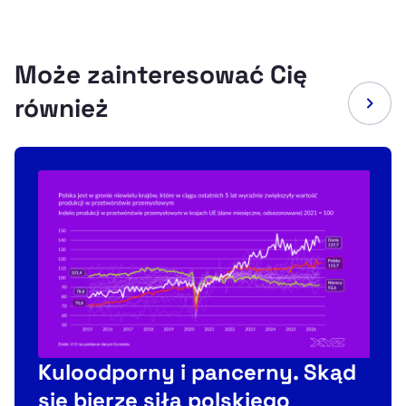
Może zainteresować Cię
również
Kuloodporny i pancerny. Skąd
się bierze siła polskiego