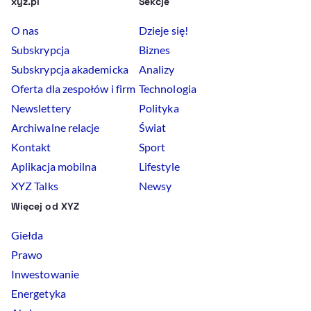
xyz.pl
Sekcje
O nas
Dzieje się!
Subskrypcja
Biznes
Subskrypcja akademicka
Analizy
Oferta dla zespołów i firm
Technologia
Newslettery
Polityka
Archiwalne relacje
Świat
Kontakt
Sport
Aplikacja mobilna
Lifestyle
XYZ Talks
Newsy
Więcej od XYZ
Giełda
Prawo
Inwestowanie
Energetyka