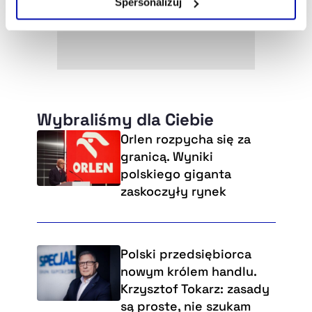
Spersonalizuj
Szczegółowe informacje na ten temat znajdziesz w
naszej
Polityce Prywatności
.
Wybraliśmy dla Ciebie
Orlen rozpycha się za
granicą. Wyniki
polskiego giganta
zaskoczyły rynek
Polski przedsiębiorca
nowym królem handlu.
Krzysztof Tokarz: zasady
są proste, nie szukam