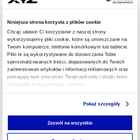
- AUTOR ARTYKUŁU - PROFIL
BARBARA OKSIŃSKA
Dziennikarka
Niniejsza strona korzysta z plików cookie
Piszę o energetyce, górnictwie i przemyśle. Gonię
Chcąc ułatwić Ci korzystanie z naszej strony
za newsami, ale lubię też się zatrzymać, by spojrzeć
wykorzystujemy pliki cookie, które są umieszczane na
na branżę z różnych perspektyw. W wolnym czasie
Twoim komputerze, telefonie komórkowym lub tablecie.
czytam książki, głównie reportaże, gdy mam więcej
czasu, to pakuję plecak i jadę w Bieszczady.
Pliki te są wykorzystywane do dostarczania Tobie
spersonalizowanych treści, dopasowanych do Twoich
barbara.oksinska@xyz.pl
zainteresowań artykułów i informacji reklamowych oraz
pomagają nam zrozumieć Twoje potrzeby i dzięki temu
doskonalić funkcjonalności serwisu.
Część z plików jest niezbędna do prawidłowego działania
Pokaż szczegóły
serwisu i jego funkcjonalności.
Jeżeli nie wyrażasz zgody na zapisywanie plików cookie,
możesz łatwo zarządzać swoimi uprawnieniami, np. we
Zezwól na wszystkie
własnej przeglądarce internetowej lub po wybraniu opcji
Zarządzaj cookie.