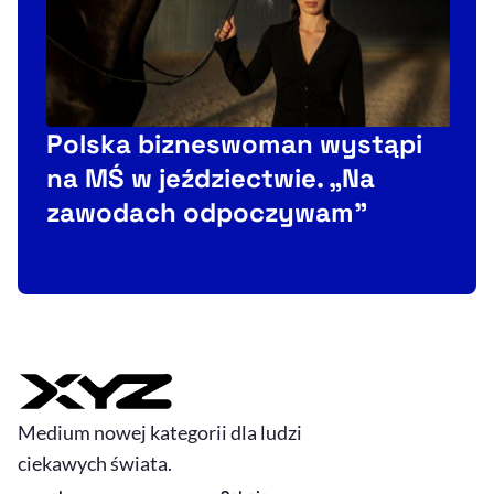
Polska bizneswoman wystąpi
na MŚ w jeździectwie. „Na
zawodach odpoczywam”
Medium nowej kategorii dla ludzi
ciekawych świata.