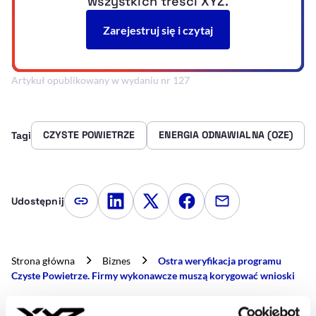
Artykuł opublikowany w wydaniu nr 127
CZYSTE POWIETRZE
ENERGIA ODNAWIALNA (OZE)
Tagi
Udostępnij
Kopiuj link artykułu
Udostępnij na LinkedIn
Udostępnij na Twitterze
Udostępnij na Faceboo
Udostępnij przez
Strona główna
Biznes
Ostra weryfikacja programu
Czyste Powietrze. Firmy wykonawcze muszą korygować wnioski