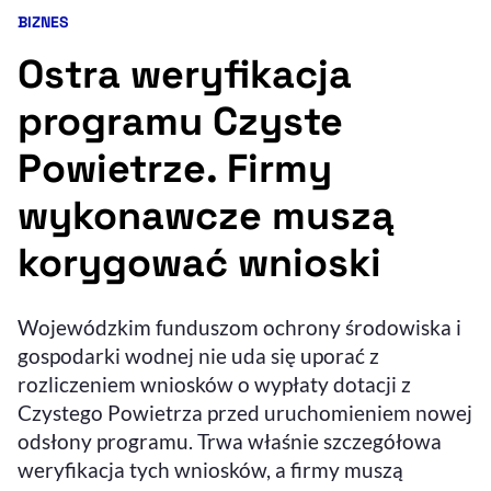
BIZNES
Kategoria artykułu:
Resetuj opcje
Ostra weryfikacja
Ułatwienia dostępności wspierają:
programu Czyste
Powietrze. Firmy
wykonawcze muszą
korygować wnioski
, otwiera się w nowym 
Wojewódzkim funduszom ochrony środowiska i
Sprawdź, jak i dlaczego zwiększamy dostępność
gospodarki wodnej nie uda się uporać z
rozliczeniem wniosków o wypłaty dotacji z
, otwiera się w nowym oknie
Zgłoś problem
Deklaracja dostępności
Czystego Powietrza przed uruchomieniem nowej
, otwiera się w no
odsłony programu. Trwa właśnie szczegółowa
weryfikacja tych wniosków, a firmy muszą