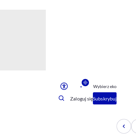
Ułatwienia dostępu
Rozmiar tekstu
Rozmiar tekstu
Rozmiar tekstu
Rozmiar tekstu
Normalny
Duży
Bardzo duży
Opcje wyświetlania
Wybierz eko
Podkreślenie linków
Zatrzymanie animacji
Zaloguj się
Subskrybuj
Odcienie szarości
Ułatwienie czytania