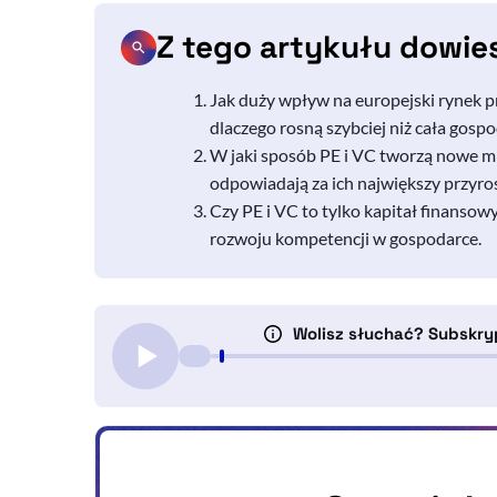
Z tego artykułu dowie
Jak duży wpływ na europejski rynek p
dlaczego rosną szybciej niż cała gospo
W jaki sposób
PE
i
VC
tworzą nowe mie
odpowiadają za ich największy przyros
Czy
PE
i
VC
to tylko kapitał finansowy,
rozwoju kompetencji w gospodarce.