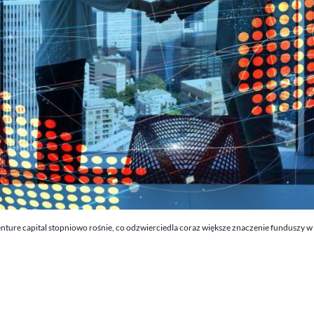
enture capital stopniowo rośnie, co odzwierciedla coraz większe znaczenie funduszy w