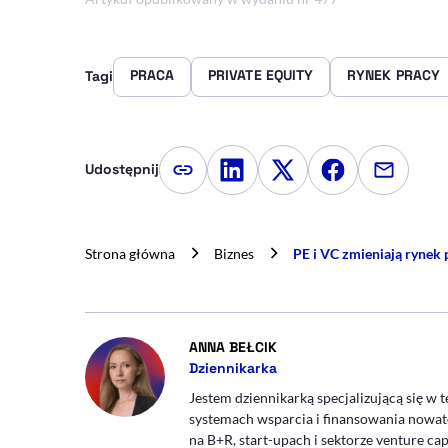
PRACA
PRIVATE EQUITY
RYNEK PRACY
Tagi
Udostępnij
Kopiuj link artykułu
Udostępnij na LinkedIn
Udostępnij na Twitte
Udostępnij na
Udostępn
Strona główna
Biznes
PE i VC zmieniają rynek 
- AUTOR ARTYKUŁU - PRO
ANNA BEŁCIK
Dziennikarka
Jestem dziennikarką specjalizującą się w t
systemach wsparcia i finansowania nowato
na B+R, start-upach i sektorze venture capi