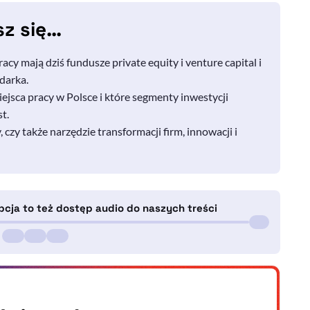
sz się…
racy mają dziś fundusze
private equity
i
venture capita
l i
darka.
jsca pracy w Polsce i które segmenty inwestycji
t.
 czy także narzędzie transformacji firm, innowacji i