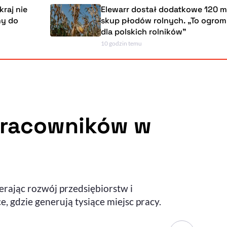
Elewarr dostał dodatkowe 120 mln zł na
skup płodów rolnych. „To ogromna szansa
dla polskich rolników”
10 godzin temu
Powiększenie kursora
Resetuj opcje
Ułatwienia dostępności wspierają:
 pracowników w
, otwiera się w nowym ok
Sprawdź, jak i dlaczego zwiększamy dostępność
erając rozwój przedsiębiorstw i
, otwiera się w nowym oknie
Zgłoś problem
Deklaracja dostępności
, otwiera się w nowy
e, gdzie generują tysiące miejsc pracy.