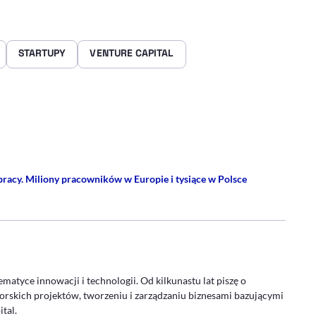
STARTUPY
VENTURE CAPITAL
rze
 Facebooku
ij przez e-mail
pracy. Miliony pracowników w Europie i tysiące w Polsce
FIL
ematyce innowacji i technologii. Od kilkunastu lat piszę o
rskich projektów, tworzeniu i zarządzaniu biznesami bazującymi
tal.