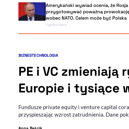
Amerykański wywiad ocenia, że Rosja może
przygotowywać poważną prowokację
wobec NATO. Celem może być Polska
9 godzin temu
BIZNES
TECHNOLOGIA
Kategorie artykułu:
PE i VC zmieniają
Europie i tysiące 
Fundusze private equity i venture capital co
przyspieszając wzrost zatrudnienia. Dane pokaz
- autor artykułu - profil
Anna Bełcik