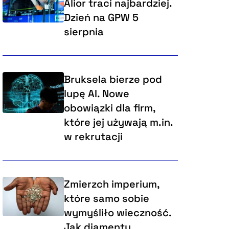
Alior traci najbardziej.
Dzień na GPW 5
sierpnia
Bruksela bierze pod
lupę AI. Nowe
obowiązki dla firm,
które jej używają m.in.
w rekrutacji
Zmierzch imperium,
które samo sobie
wymyśliło wieczność.
Jak diamenty