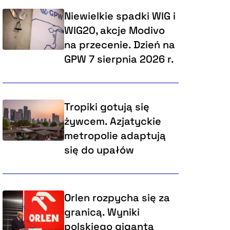
Niewielkie spadki WIG i
WIG20, akcje Modivo
na przecenie. Dzień na
GPW 7 sierpnia 2026 r.
Tropiki gotują się
żywcem. Azjatyckie
metropolie adaptują
się do upałów
Orlen rozpycha się za
granicą. Wyniki
polskiego giganta