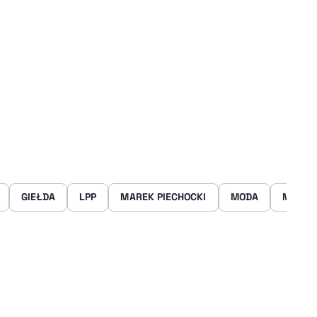
GIEŁDA
LPP
MAREK PIECHOCKI
MODA
MODIV
rze
 Facebooku
ij przez e-mail