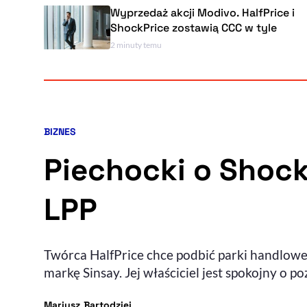
Wyprzedaż akcji Modivo. HalfPrice i
ShockPrice zostawią CCC w tyle
2 minuty temu
BIZNES
Kategoria artykułu:
Piechocki o Shock
LPP
Twórca HalfPrice chce podbić parki handlow
markę Sinsay. Jej właściciel jest spokojny o po
- autor artykułu - profil
Mariusz Bartodziej