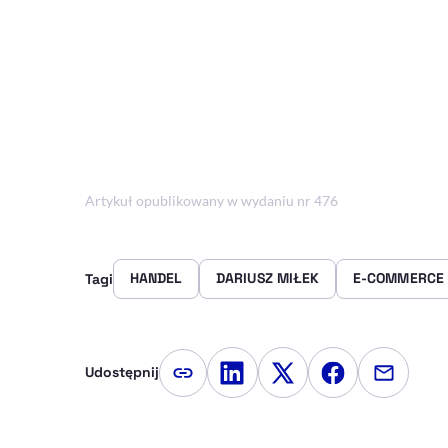
Artykuł opublikowany w wydaniu nr 476
HANDEL
DARIUSZ MIŁEK
E-COMMERCE
Tagi
Udostępnij
Kopiuj link artykułu
Udostępnij na LinkedIn
Udostępnij na Twitte
Udostępnij na
Udostępn