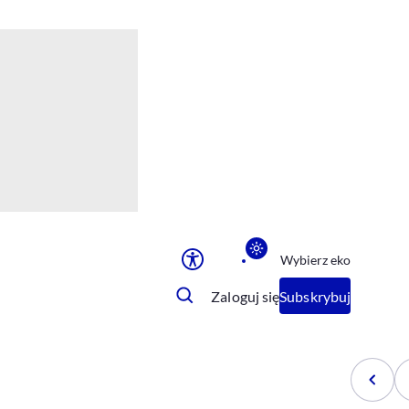
Ułatwienia dostępu
Rozmiar tekstu
Rozmiar tekstu
Rozmiar tekstu
Rozmiar tekstu
Normalny
Duży
Bardzo duży
Opcje wyświetlania
Wybierz eko
Podkreślenie linków
Zatrzymanie animacji
Zaloguj się
Subskrybuj
Odcienie szarości
Ułatwienie czytania