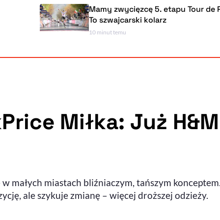
Mamy zwycięzcę 5. etapu Tour de Pologne.
To szwajcarski kolarz
10 minut temu
Price Miłka: Już H&
e w małych miastach bliźniaczym, tańszym koncepte
zycję, ale szykuje zmianę – więcej droższej odzieży.