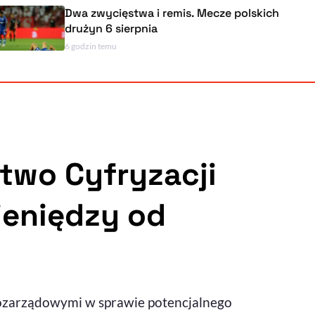
Dwa zwycięstwa i remis. Mecze polskich
drużyn 6 sierpnia
6 godzin temu
Powiększenie kursora
Resetuj opcje
Ułatwienia dostępności wspierają:
stwo Cyfryzacji
ieniędzy od
, otwiera się w nowym ok
Sprawdź, jak i dlaczego zwiększamy dostępność
, otwiera się w nowym oknie
Zgłoś problem
Deklaracja dostępności
, otwiera się w nowy
pozarządowymi w sprawie potencjalnego