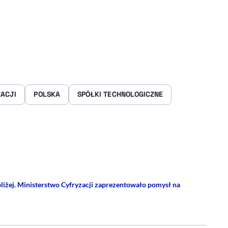
ACJI
POLSKA
SPÓŁKI TECHNOLOGICZNE
rze
 Facebooku
ij przez e-mail
liżej. Ministerstwo Cyfryzacji zaprezentowało pomysł na