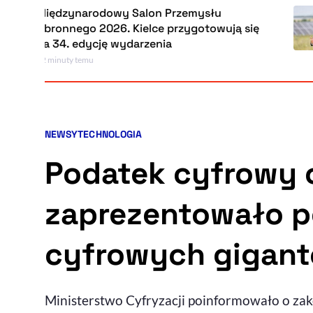
Międzynarodowy Salon Przemysłu
Obronnego 2026. Kielce przygotowują się
na 34. edycję wydarzenia
22 minuty temu
NEWSY
TECHNOLOGIA
Kategorie artykułu:
Podatek cyfrowy c
zaprezentowało p
cyfrowych gigan
Ministerstwo Cyfryzacji poinformowało o za