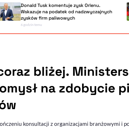
Donald Tusk komentuje zysk Orlenu.
Wskazuje na podatek od nadzwyczajnych
zysków firm paliwowych
6 godzin temu
oraz bliżej. Minister
omysł na zdobycie p
tów
kończeniu konsultacji z organizacjami branżowymi i 