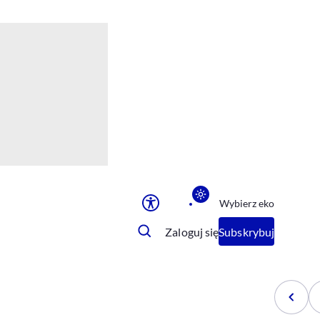
Ułatwienia dostępu
Rozmiar tekstu
Rozmiar tekstu
Rozmiar tekstu
Rozmiar tekstu
Normalny
Duży
Bardzo duży
Opcje wyświetlania
Wybierz eko
Podkreślenie linków
Zatrzymanie animacji
Zaloguj się
Subskrybuj
Odcienie szarości
Ułatwienie czytania