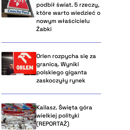
podbił świat. 5 rzeczy,
które warto wiedzieć o
nowym właścicielu
Żabki
Orlen rozpycha się za
granicą. Wyniki
polskiego giganta
zaskoczyły rynek
Kailasz. Święta góra
wielkiej polityki
(REPORTAŻ)