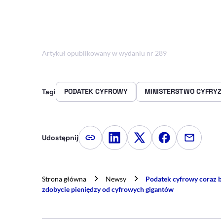
Artykuł opublikowany w wydaniu nr 289
PODATEK CYFROWY
MINISTERSTWO CYFRYZ
Tagi
Udostępnij
Kopiuj link artykułu
Udostępnij na LinkedIn
Udostępnij na Twitte
Udostępnij na
Udostępn
Strona główna
Newsy
Podatek cyfrowy coraz b
zdobycie pieniędzy od cyfrowych gigantów