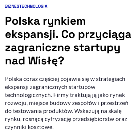
BIZNES
TECHNOLOGIA
Kategorie artykułu:
Resetuj opcje
Polska rynkiem
Ułatwienia dostępności wspierają:
ekspansji. Co przyciąga
zagraniczne startupy
nad Wisłę?
Polska coraz częściej pojawia się w strategiach
ekspansji zagranicznych startupów
, otwiera się w nowym 
Sprawdź, jak i dlaczego zwiększamy dostępność
technologicznych. Firmy traktują ją jako rynek
rozwoju, miejsce budowy zespołów i przestrzeń
do testowania produktów. Wskazują na skalę
, otwiera się w nowym oknie
Zgłoś problem
Deklaracja dostępności
, otwiera się w no
rynku, rosnącą cyfryzację przedsiębiorstw oraz
czynniki kosztowe.