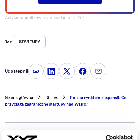
Artykuł opublikowany w wydaniu nr 494
STARTUPY
Tagi
Udostępnij
Kopiuj link artykułu
Udostępnij na LinkedIn
Udostępnij na Twitterze
Udostępnij na Faceboo
Udostępnij przez
Strona główna
Biznes
Polska rynkiem ekspansji. Co
przyciąga zagraniczne startupy nad Wisłę?
- AUTOR ARTYKUŁU - PROFIL
ANNA BEŁCIK
Dziennikarka