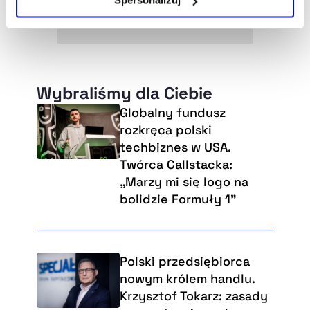
Spersonalizuj
Szczegółowe informacje na ten temat znajdziesz w
naszej
Polityce Prywatności
.
Wybraliśmy dla Ciebie
Globalny fundusz
rozkręca polski
techbiznes w USA.
Twórca Callstacka:
„Marzy mi się logo na
bolidzie Formuły 1”
Polski przedsiębiorca
nowym królem handlu.
Krzysztof Tokarz: zasady