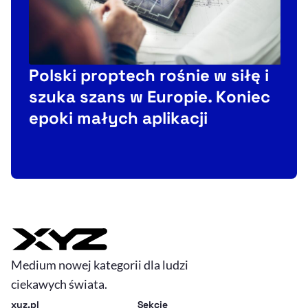
Polski proptech rośnie w siłę i
C
szuka szans w Europie. Koniec
F
epoki małych aplikacji
t
Medium nowej kategorii dla ludzi
ciekawych świata.
xyz.pl
Sekcje