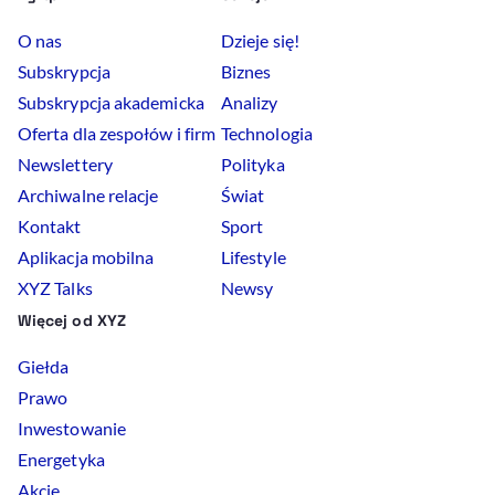
O nas
Dzieje się!
Subskrypcja
Biznes
Subskrypcja akademicka
Analizy
Oferta dla zespołów i firm
Technologia
Newslettery
Polityka
Archiwalne relacje
Świat
Kontakt
Sport
Aplikacja mobilna
Lifestyle
XYZ Talks
Newsy
Więcej od XYZ
Giełda
Prawo
Inwestowanie
Energetyka
Akcje