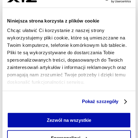
Jestem dziennikarką specjalizującą się w tematyce
innowacji i technologii. Od kilkunastu lat piszę o
Niniejsza strona korzysta z plików cookie
systemach wsparcia i finansowania nowatorskich
projektów, tworzeniu i zarządzaniu biznesami
Chcąc ułatwić Ci korzystanie z naszej strony
bazującymi na B+R, start-upach i sektorze venture
wykorzystujemy pliki cookie, które są umieszczane na
capital.
Twoim komputerze, telefonie komórkowym lub tablecie.
Pliki te są wykorzystywane do dostarczania Tobie
anna.belcik@xyz.pl
spersonalizowanych treści, dopasowanych do Twoich
zainteresowań artykułów i informacji reklamowych oraz
pomagają nam zrozumieć Twoje potrzeby i dzięki temu
doskonalić funkcjonalności serwisu.
Część z plików jest niezbędna do prawidłowego działania
Pokaż szczegóły
serwisu i jego funkcjonalności.
Jeżeli nie wyrażasz zgody na zapisywanie plików cookie,
możesz łatwo zarządzać swoimi uprawnieniami, np. we
Zezwól na wszystkie
własnej przeglądarce internetowej lub po wybraniu opcji
Zarządzaj cookie.