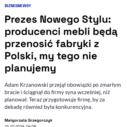
BIZNES
NEWSY
Kategorie artykułu:
Resetuj opcje
Prezes Nowego Stylu:
Ułatwienia dostępności wspierają:
producenci mebli będą
przenosić fabryki z
Polski, my tego nie
planujemy
, otwiera się w nowym 
Adam Krzanowski przejął obowiązki po zmarłym
Sprawdź, jak i dlaczego zwiększamy dostępność
bracie i ściągnął do firmy syna wcześniej, niż
planował. Teraz przygotowuje firmę, by za
, otwiera się w nowym oknie
Zgłoś problem
Deklaracja dostępności
dekadę również była konkurencyjna.
, otwiera się w no
- autor artykułu - profil
Małgorzata Grzegorczyk
25.10.2024, 06:08