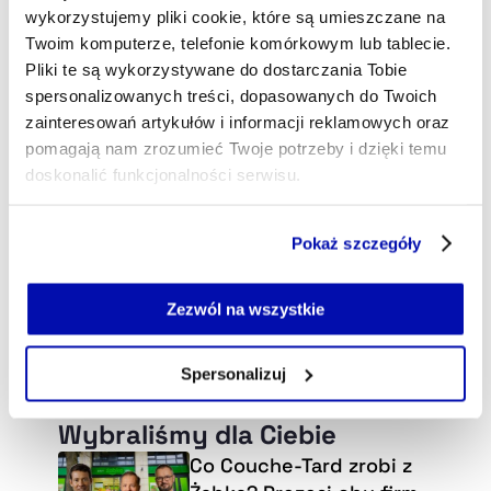
wykorzystujemy pliki cookie, które są umieszczane na
Twoim komputerze, telefonie komórkowym lub tablecie.
Pliki te są wykorzystywane do dostarczania Tobie
spersonalizowanych treści, dopasowanych do Twoich
zainteresowań artykułów i informacji reklamowych oraz
pomagają nam zrozumieć Twoje potrzeby i dzięki temu
doskonalić funkcjonalności serwisu.
Część z plików jest niezbędna do prawidłowego działania
Pokaż szczegóły
serwisu i jego funkcjonalności.
Jeżeli nie wyrażasz zgody na zapisywanie plików cookie,
możesz łatwo zarządzać swoimi uprawnieniami, np. we
Zezwól na wszystkie
własnej przeglądarce internetowej lub po wybraniu opcji
Zarządzaj cookie.
Spersonalizuj
Szczegółowe informacje na ten temat znajdziesz w
Wybraliśmy dla Ciebie
naszej
Polityce Prywatności
.
Co Couche-Tard zrobi z