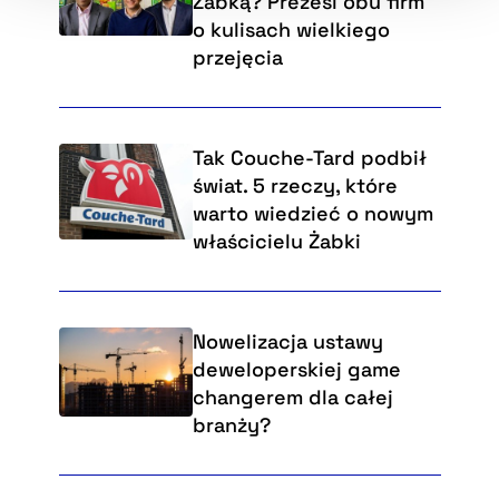
Żabką? Prezesi obu firm
o kulisach wielkiego
przejęcia
Tak Couche-Tard podbił
świat. 5 rzeczy, które
warto wiedzieć o nowym
właścicielu Żabki
Nowelizacja ustawy
deweloperskiej game
changerem dla całej
branży?