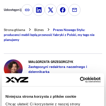
Udostępnij
Kopiuj link artykułu
Udostępnij na LinkedIn
Udostępnij na Twitterze
Udostępnij na Faceboo
Udostępnij przez
Strona główna
Biznes
Prezes Nowego Stylu:
producenci mebli będą przenosić fabryki z Polski, my tego nie
planujemy
- AUTOR ARTYKUŁU -
MAŁGORZATA GRZEGORCZYK
Zastępczyni redaktora naczelnego i
dziennikarka
Jestem dziennikarką od prawie 25 lat i bardzo to
lubię, bo praca jest eXcYtująca i Zajmująca. W
XYZ piszę o firmach produkcyjnych i usługowych,
inwestycjach zagranicznych i polskich za granicą.
Niniejsza strona korzysta z plików cookie
malgorzata.grzegorczyk@xyz.pl
Chcąc ułatwić Ci korzystanie z naszej strony