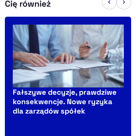
Cię również
Fałszywe decyzje, prawdziwe
konsekwencje. Nowe ryzyka
Co
dla zarządów spółek
Fu
te
ws