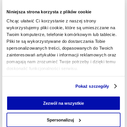
- AUTOR ARTYKUŁU - PROFIL
ŁUKASZ GRZESICZAK
Dziennikarz
Niniejsza strona korzysta z plików cookie
Dziennikarz i fact-checker. Pasjonat Europy
Chcąc ułatwić Ci korzystanie z naszej strony
Środkowej pieczołowicie przywiązany do faktów.
wykorzystujemy pliki cookie, które są umieszczane na
W wolnym czasie: rower, badminton i Bratysława.
Twoim komputerze, telefonie komórkowym lub tablecie.
lukasz.grzesiczak@xyz.pl
Pliki te są wykorzystywane do dostarczania Tobie
spersonalizowanych treści, dopasowanych do Twoich
zainteresowań artykułów i informacji reklamowych oraz
pomagają nam zrozumieć Twoje potrzeby i dzięki temu
doskonalić funkcjonalności serwisu.
Część z plików jest niezbędna do prawidłowego działania
Pokaż szczegóły
serwisu i jego funkcjonalności.
Jeżeli nie wyrażasz zgody na zapisywanie plików cookie,
możesz łatwo zarządzać swoimi uprawnieniami, np. we
Zezwól na wszystkie
własnej przeglądarce internetowej lub po wybraniu opcji
Zarządzaj cookie.
Spersonalizuj