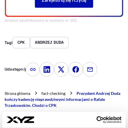
Artykuł opublikowany w wydaniu nr 282
CPK
ANDRZEJ DUDA
Tagi
Udostępnij
Kopiuj link artykułu
Udostępnij na LinkedIn
Udostępnij na Twitterze
Udostępnij na Faceboo
Udostępnij przez
Strona główna
fact-checking
Prezydent Andrzej Duda
kończy kadencję nieprawdziwymi informacjami o Rafale
Trzaskowskim. Chodzi o CPK