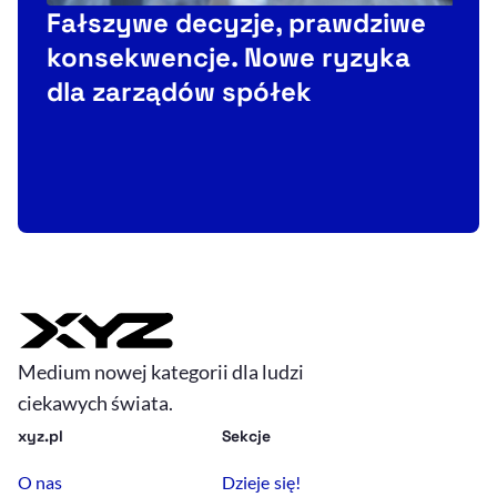
Fałszywe decyzje, prawdziwe
konsekwencje. Nowe ryzyka
C
dla zarządów spółek
F
t
Medium nowej kategorii dla ludzi
ciekawych świata.
xyz.pl
Sekcje
O nas
Dzieje się!