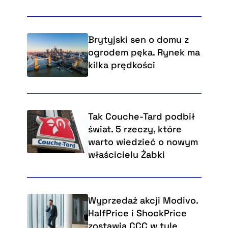
Brytyjski sen o domu z
ogrodem pęka. Rynek ma
kilka prędkości
Tak Couche-Tard podbił
świat. 5 rzeczy, które
warto wiedzieć o nowym
właścicielu Żabki
Wyprzedaż akcji Modivo.
HalfPrice i ShockPrice
zostawią CCC w tyle