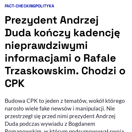
FACT-CHECKING
POLITYKA
Kategorie artykułu:
Resetuj opcje
Prezydent Andrzej
Ułatwienia dostępności wspierają:
Duda kończy kadencję
nieprawdziwymi
informacjami o Rafale
Trzaskowskim. Chodzi o
CPK
, otwiera się w nowym 
Sprawdź, jak i dlaczego zwiększamy dostępność
Budowa CPK to jeden z tematów, wokół którego
, otwiera się w nowym oknie
narosło wiele fake newsów i manipulacji. Nie
Zgłoś problem
Deklaracja dostępności
, otwiera się w no
przestrzegł się przed nimi prezydent Andrzej
Duda podczas wywiadu z Bogdanem
Romanowskim, w którym podsumowywał swoją