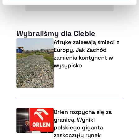
Szczegółowe informacje na ten temat znajdziesz w
naszej
Polityce Prywatności
.
Wybraliśmy dla Ciebie
Afrykę zalewają śmieci z
Europy. Jak Zachód
zamienia kontynent w
wysypisko
Orlen rozpycha się za
granicą. Wyniki
polskiego giganta
zaskoczyły rynek