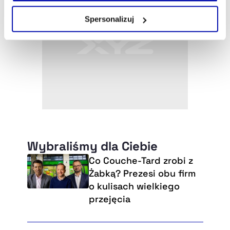
Zarządzaj cookie.
Spersonalizuj
Szczegółowe informacje na ten temat znajdziesz w
naszej
Polityce Prywatności
.
Wybraliśmy dla Ciebie
Co Couche-Tard zrobi z
Żabką? Prezesi obu firm
o kulisach wielkiego
przejęcia