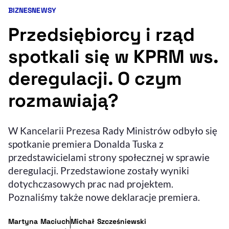
BIZNES
NEWSY
Kategorie artykułu:
Resetuj opcje
Przedsiębiorcy i rząd
Ułatwienia dostępności wspierają:
spotkali się w KPRM ws.
deregulacji. O czym
rozmawiają?
W Kancelarii Prezesa Rady Ministrów odbyło się
spotkanie premiera Donalda Tuska z
, otwiera się w nowym 
Sprawdź, jak i dlaczego zwiększamy dostępność
przedstawicielami strony społecznej w sprawie
deregulacji. Przedstawione zostały wyniki
dotychczasowych prac nad projektem.
, otwiera się w nowym oknie
Zgłoś problem
Deklaracja dostępności
, otwiera się w no
Poznaliśmy także nowe deklaracje premiera.
- autor artykułu - profil
- autor artykułu - profi
Martyna Maciuch
Michał Szcześniewski