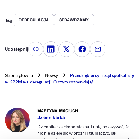
DEREGULACJA
SPRAWDZAMY
Tagi
Udostępnij
Kopiuj link artykułu
Udostępnij na LinkedIn
Udostępnij na Twitterze
Udostępnij na Faceboo
Udostępnij przez
Strona główna
Newsy
Przedsiębiorcy i rząd spotkali się
w KPRM ws. deregulacji. O czym rozmawiają?
- AUTOR ARTYKUŁU - PROFIL
MARTYNA MACIUCH
Dziennikarka
Dziennikarka ekonomiczna. Lubię pokazywać, że
nic nie dzieje się w próżni i tłumaczyć, jak