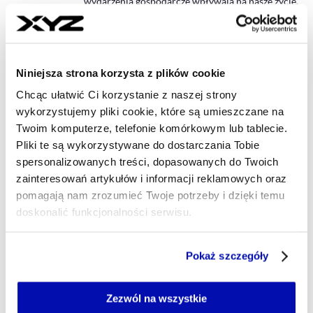
wydarzenia gospodarcze wpływają na nasze życie.
Cenię rzeczowe dziennikarstwo idące z duchem
czasu. W XYZ będę współtworzyć newsroom.
martyna.maciuch@xyz.pl
Niniejsza strona korzysta z plików cookie
Chcąc ułatwić Ci korzystanie z naszej strony
- AUTOR ARTYKUŁU - PRO
MICHAŁ SZCZEŚNIEWSKI
wykorzystujemy pliki cookie, które są umieszczane na
Dziennikarz
Twoim komputerze, telefonie komórkowym lub tablecie.
Pasjonat spraw międzynarodowych. W wolnym
Pliki te są wykorzystywane do dostarczania Tobie
czasie sięgam po literaturę faktu, fotografuję i
spersonalizowanych treści, dopasowanych do Twoich
poszerzam wiedzę o świecie. Mam za sobą 20 lat
zainteresowań artykułów i informacji reklamowych oraz
tłumaczeń, redakcji i szkoleń językowych. Czas na
pomagają nam zrozumieć Twoje potrzeby i dzięki temu
newsroom w XYZ.
doskonalić funkcjonalności serwisu.
michal.szczesniewski@xyz.pl
Część z plików jest niezbędna do prawidłowego działania
Pokaż szczegóły
serwisu i jego funkcjonalności.
Jeżeli nie wyrażasz zgody na zapisywanie plików cookie,
możesz łatwo zarządzać swoimi uprawnieniami, np. we
Zezwól na wszystkie
własnej przeglądarce internetowej lub po wybraniu opcji