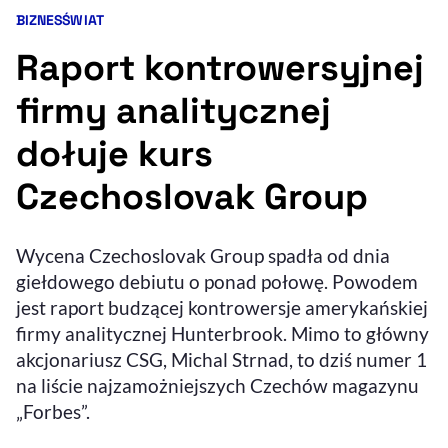
BIZNES
ŚWIAT
Kategorie artykułu:
Resetuj opcje
Raport kontrowersyjnej
Ułatwienia dostępności wspierają:
firmy analitycznej
dołuje kurs
Czechoslovak Group
Wycena Czechoslovak Group spadła od dnia
giełdowego debiutu o ponad połowę. Powodem
, otwiera się w nowym 
Sprawdź, jak i dlaczego zwiększamy dostępność
jest raport budzącej kontrowersje amerykańskiej
firmy analitycznej Hunterbrook. Mimo to główny
akcjonariusz CSG, Michal Strnad, to dziś numer 1
, otwiera się w nowym oknie
Zgłoś problem
Deklaracja dostępności
, otwiera się w no
na liście najzamożniejszych Czechów magazynu
„Forbes”.