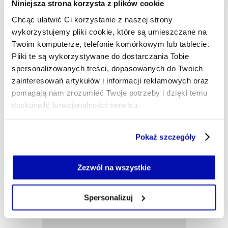
Niniejsza strona korzysta z plików cookie
Z wykształcenia jestem psychologiem, z wyboru
(od 1995 r.) - dziennikarzem ekonomicznym, z
Chcąc ułatwić Ci korzystanie z naszej strony
zamiłowania - slawistą amatorem. W XYZ będą
wykorzystujemy pliki cookie, które są umieszczane na
dostarczał Czytelnikom i Słuchaczom ważnych i
Twoim komputerze, telefonie komórkowym lub tablecie.
ciekawych informacji z Europy Środkowej i
Pliki te są wykorzystywane do dostarczania Tobie
Wschodniej.
spersonalizowanych treści, dopasowanych do Twoich
bartlomiej.mayer@xyz.pl
zainteresowań artykułów i informacji reklamowych oraz
pomagają nam zrozumieć Twoje potrzeby i dzięki temu
doskonalić funkcjonalności serwisu.
Część z plików jest niezbędna do prawidłowego działania
Pokaż szczegóły
serwisu i jego funkcjonalności.
Jeżeli nie wyrażasz zgody na zapisywanie plików cookie,
możesz łatwo zarządzać swoimi uprawnieniami, np. we
Zezwól na wszystkie
własnej przeglądarce internetowej lub po wybraniu opcji
Zarządzaj cookie.
Spersonalizuj
Szczegółowe informacje na ten temat znajdziesz w
naszej
Polityce Prywatności
.