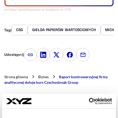
Artykuł opublikowany w wydaniu nr 470
CSG
GIEŁDA PAPIERÓW WARTOŚCIOWYCH
MICHA
Tagi
Udostępnij
Kopiuj link artykułu
Udostępnij na LinkedIn
Udostępnij na Twitterze
Udostępnij na Faceboo
Udostępnij przez
Strona główna
Biznes
Raport kontrowersyjnej firmy
analitycznej dołuje kurs Czechoslovak Group
- AUTOR ARTYKUŁU - PROFIL
BARTŁOMIEJ MAYER
Dziennikarz