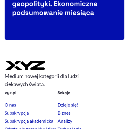
geopolityki. Ekonomiczne
P
podsumowanie miesiąca
e
Medium nowej kategorii dla ludzi
ciekawych świata.
xyz.pl
Sekcje
O nas
Dzieje się!
Subskrypcja
Biznes
Subskrypcja akademicka
Analizy
Oferta dla zespołów i firm
Technologia