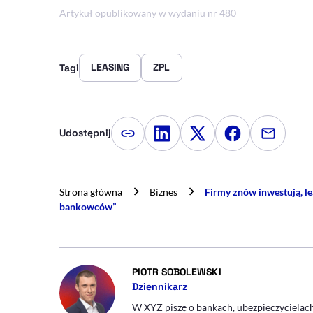
Artykuł opublikowany w wydaniu nr 480
LEASING
ZPL
Tagi
Udostępnij
Kopiuj link artykułu
Udostępnij na LinkedIn
Udostępnij na Twitte
Udostępnij na
Udostępn
Strona główna
Biznes
Firmy znów inwestują, le
bankowców”
- AUTOR ARTYKUŁU 
PIOTR SOBOLEWSKI
Dziennikarz
W XYZ piszę o bankach, ubezpieczycielach