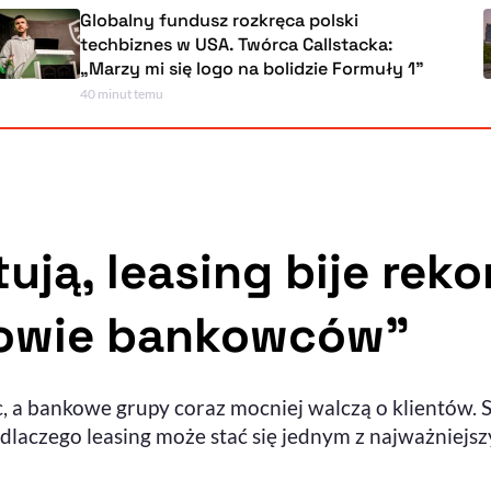
Globalny fundusz rozkręca polski
techbiznes w USA. Twórca Callstacka:
„Marzy mi się logo na bolidzie Formuły 1”
40 minut temu
ują, leasing bije rek
łowie bankowców”
 a bankowe grupy coraz mocniej walczą o klientów. S
i dlaczego leasing może stać się jednym z najważniej