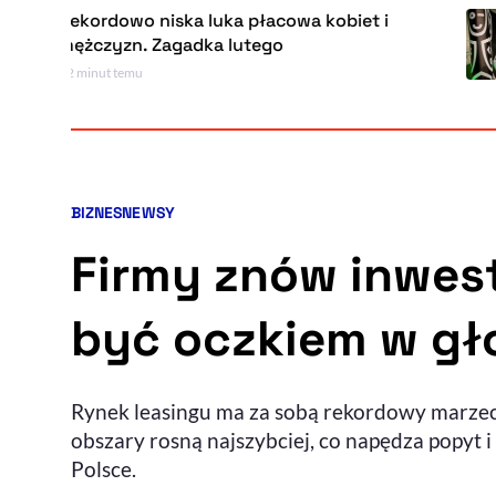
Rekordowo niska luka płacowa kobiet i
mężczyzn. Zagadka lutego
12 minut temu
BIZNES
NEWSY
Kategorie artykułu:
Firmy znów inwest
być oczkiem w g
Rynek leasingu ma za sobą rekordowy marzec,
obszary rosną najszybciej, co napędza popyt 
Polsce.