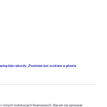
rze
 Facebooku
ij przez e-mail
asing bije rekordy. „Powinien być oczkiem w głowie
- PROFIL
 i innych instytucjach finansowych. Staram się opisywać