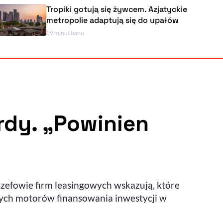
Tropiki gotują się żywcem. Azjatyckie
metropolie adaptują się do upałów
59 minut temu
Powiększenie kursora
Resetuj opcje
Ułatwienia dostępności wspierają:
ordy. „Powinien
, otwiera się w nowym ok
Sprawdź, jak i dlaczego zwiększamy dostępność
zefowie firm leasingowych wskazują, które
, otwiera się w nowym oknie
Zgłoś problem
Deklaracja dostępności
, otwiera się w nowy
szych motorów finansowania inwestycji w