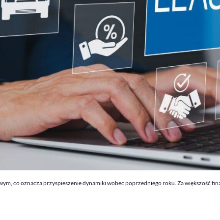
rowym, co oznacza przyspieszenie dynamiki wobec poprzedniego roku. Za większość fi