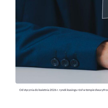
Od stycznia do kwietnia 2026 r. rynek leasingu rósł w tempie dwucyf