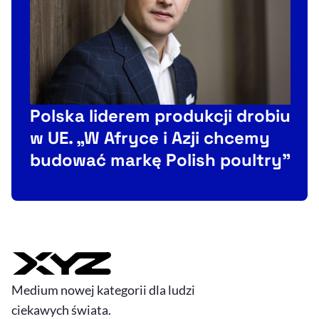
s
Polska liderem produkcji drobiu
w UE. „W Afryce i Azji chcemy
budować markę Polish poultry"
Medium nowej kategorii dla ludzi
ciekawych świata.