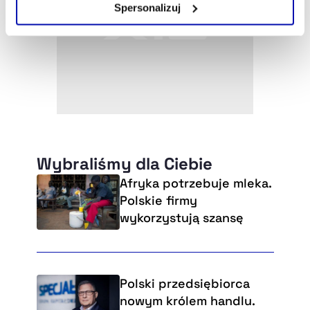
Spersonalizuj
Szczegółowe informacje na ten temat znajdziesz w
naszej
Polityce Prywatności
.
Wybraliśmy dla Ciebie
Afryka potrzebuje mleka.
Polskie firmy
wykorzystują szansę
Polski przedsiębiorca
nowym królem handlu.