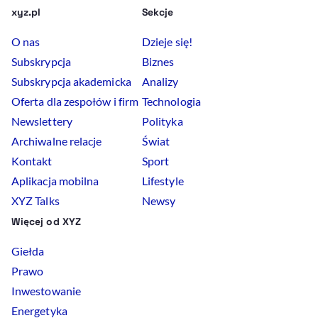
xyz.pl
Sekcje
O nas
Dzieje się!
Subskrypcja
Biznes
Subskrypcja akademicka
Analizy
Oferta dla zespołów i firm
Technologia
Newslettery
Polityka
Archiwalne relacje
Świat
Kontakt
Sport
Aplikacja mobilna
Lifestyle
XYZ Talks
Newsy
Więcej od XYZ
Giełda
Prawo
Inwestowanie
Energetyka