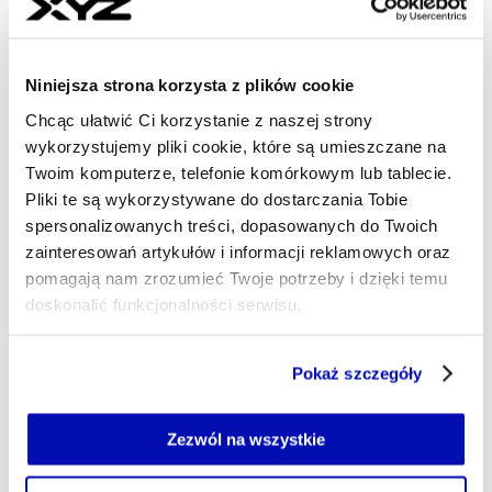
- AUTOR ARTYKUŁU - PROF
MAGDALENA BRZÓZKA
Niniejsza strona korzysta z plików cookie
Dziennikarka
Chcąc ułatwić Ci korzystanie z naszej strony
Monitoruję tematy istotne dla sektorów:
spożywczego, HoReCa i beauty. Poza tym
wykorzystujemy pliki cookie, które są umieszczane na
zapraszam na podcast z misją psychoedukacyjną,
Twoim komputerze, telefonie komórkowym lub tablecie.
w którym z zaproszonymi gośćmi będę rozmawiać
Pliki te są wykorzystywane do dostarczania Tobie
m. in. o emocjach, uczuciach i nastrojach. W
spersonalizowanych treści, dopasowanych do Twoich
wolnym czasie chodzę na koncerty i treningi albo
zainteresowań artykułów i informacji reklamowych oraz
słucham podcastów.
pomagają nam zrozumieć Twoje potrzeby i dzięki temu
magdalena.brzozka@xyz.pl
doskonalić funkcjonalności serwisu.
Część z plików jest niezbędna do prawidłowego działania
Pokaż szczegóły
serwisu i jego funkcjonalności.
Jeżeli nie wyrażasz zgody na zapisywanie plików cookie,
możesz łatwo zarządzać swoimi uprawnieniami, np. we
Zezwól na wszystkie
własnej przeglądarce internetowej lub po wybraniu opcji
Zarządzaj cookie.