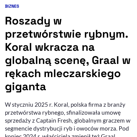
BIZNES
Kategoria artykułu:
Resetuj opcje
Roszady w
Ułatwienia dostępności wspierają:
przetwórstwie rybnym.
Koral wkracza na
globalną scenę, Graal w
rękach mleczarskiego
giganta
, otwiera się w nowym 
Sprawdź, jak i dlaczego zwiększamy dostępność
W styczniu 2025 r. Koral, polska firma z branży
, otwiera się w nowym oknie
przetwórstwa rybnego, sfinalizowała umowę
Zgłoś problem
Deklaracja dostępności
, otwiera się w no
sprzedaży z Captain Fresh, globalnym graczem w
segmencie dystrybucji ryb i owoców morza. Pod
koniec 2024 r. właściciela zmienił też Graal,