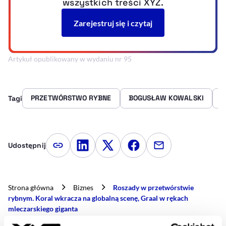
Artykuł opublikowany w wydaniu nr 95
PRZETWÓRSTWO RYBNE
BOGUSŁAW KOWALSKI
G
Tagi
Udostępnij
Kopiuj link artykułu
Udostępnij na LinkedIn
Udostępnij na Twitterze
Udostępnij na Faceboo
Udostępnij przez
Strona główna
Biznes
Roszady w przetwórstwie
rybnym. Koral wkracza na globalną scenę, Graal w rękach
mleczarskiego giganta