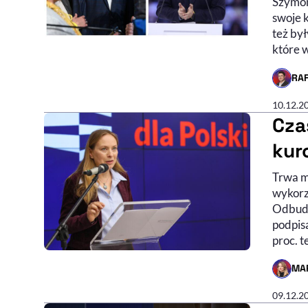
Szymon
swoje 
też był
które 
RA
- AUTO
10.12.2
Cza
kur
Trwa m
wykorz
Odbudo
podpis
proc. t
MA
- AUTO
09.12.2