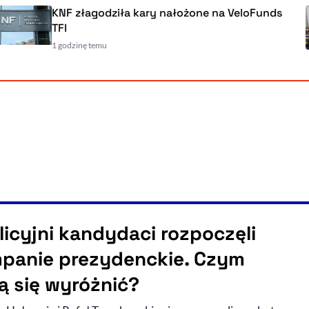
KNF złagodziła kary nałożone na VeloFunds
TFI
1 godzinę temu
licyjni kandydaci rozpoczęli
panie prezydenckie. Czym
ą się wyróżnić?