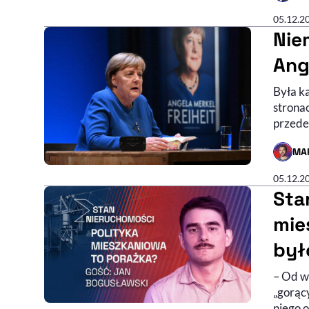
05.12.2
Nie
Ang
Była k
stronac
przede
MA
- AUTO
43:11
CZAS TRWANIA
05.12.2
Sta
mie
był
– Od w
Audycj
Nagran
„gorąc
niego 