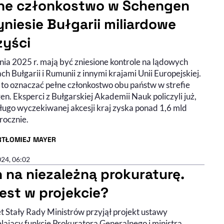
ne członkostwo w Schengen
yniesie Bułgarii miliardowe
zyści
nia 2025 r. mają być zniesione kontrole na lądowych
ch Bułgarii i Rumunii z innymi krajami Unii Europejskiej.
 to oznaczać pełne członkostwo obu państw w strefie
n. Eksperci z Bułgarskiej Akademii Nauk policzyli już,
długo wyczekiwanej akcesji kraj zyska ponad 1,6 mld
rocznie.
RTŁOMIEJ MAYER
R ARTYKUŁU - PROFIL
024, 06:02
n na niezależną prokuraturę.
jest w projekcie?
t Stały Rady Ministrów przyjął projekt ustawy
lający funkcje Prokuratora Generalnego i ministra