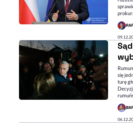
sprawi
prokur
RA
- AUTO
09.12.2
Sąd
wyb
Rumuni
się jed
turę g
Decyzj
rumuńs
BA
- AUTO
06.12.2