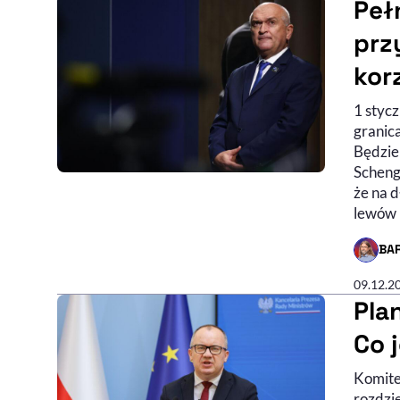
Peł
prz
kor
1 stycz
granica
Będzie
Schenge
że na 
lewów 
BA
- AUTO
09.12.2
Pla
Co 
Komite
rozdzie