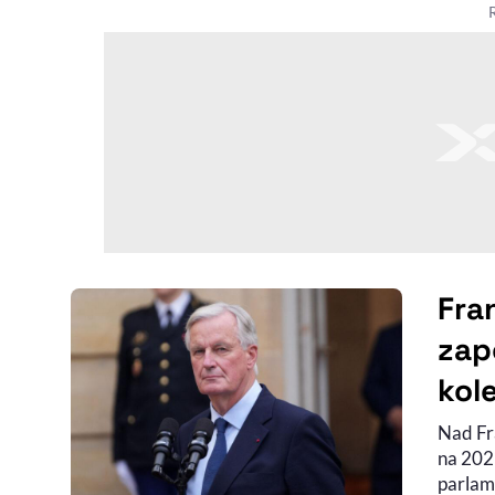
Fra
zap
kol
Nad Fr
na 202
parlam