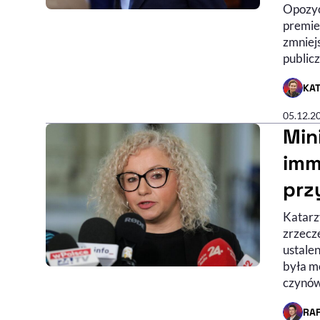
Opozyc
premie
zmniej
public
KA
- AUTO
05.12.2
Min
imm
prz
Katarzy
zrzecz
ustalen
była m
czynów 
RA
- AUTO