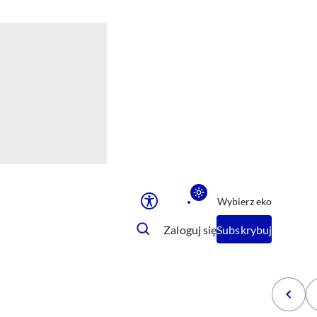
Ułatwienia dostępu
Rozmiar tekstu
Rozmiar tekstu
Rozmiar tekstu
Rozmiar tekstu
Normalny
Duży
Bardzo duży
Opcje wyświetlania
Wybierz eko
Podkreślenie linków
Zatrzymanie animacji
Zaloguj się
Subskrybuj
Odcienie szarości
Ułatwienie czytania