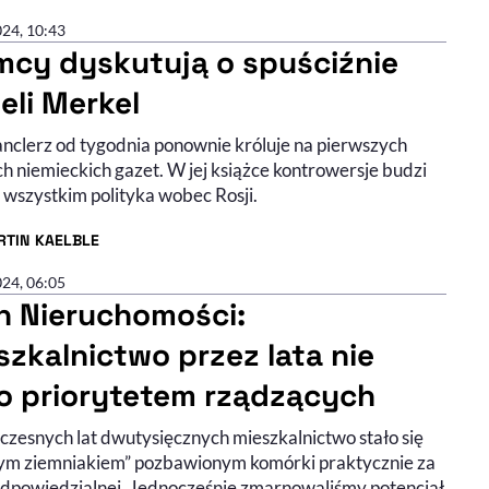
024, 10:43
mcy dyskutują o spuściźnie
eli Merkel
anclerz od tygodnia ponownie króluje na pierwszych
h niemieckich gazet. W jej książce kontrowersje budzi
 wszystkim polityka wobec Rosji.
RTIN KAELBLE
R ARTYKUŁU - PROFIL
024, 06:05
n Nieruchomości:
szkalnictwo przez lata nie
o priorytetem rządzących
czesnych lat dwutysięcznych mieszkalnictwo stało się
a do słuchania (podcast)
ie wideo
ym ziemniakiem” pozbawionym komórki praktycznie za
odpowiedzialnej. Jednocześnie zmarnowaliśmy potencjał