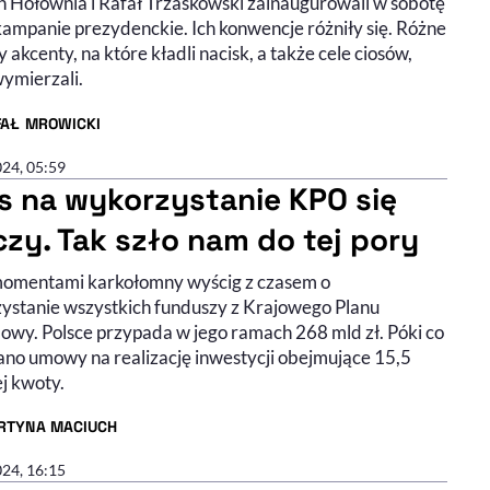
 Hołownia i Rafał Trzaskowski zainaugurowali w sobotę
kampanie prezydenckie. Ich konwencje różniły się. Różne
y akcenty, na które kładli nacisk, a także cele ciosów,
wymierzali.
FAŁ MROWICKI
R ARTYKUŁU - PROFIL
024, 05:59
s na wykorzystanie KPO się
czy. Tak szło nam do tej pory
omentami karkołomny wyścig z czasem o
ystanie wszystkich funduszy z Krajowego Planu
wy. Polsce przypada w jego ramach 268 mld zł. Póki co
ano umowy na realizację inwestycji obejmujące 15,5
ej kwoty.
RTYNA MACIUCH
R ARTYKUŁU - PROFIL
024, 16:15