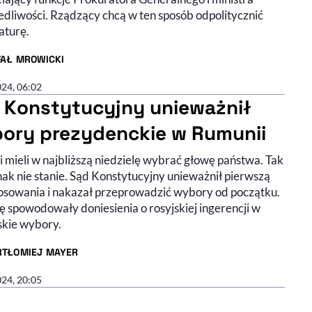
edliwości. Rządzący chcą w ten sposób odpolitycznić
aturę.
FAŁ MROWICKI
R ARTYKUŁU - PROFIL
024, 06:02
 Konstytucyjny unieważnił
ory prezydenckie w Rumunii
 mieli w najbliższą niedzielę wybrać głowę państwa. Tak
nak nie stanie. Sąd Konstytucyjny unieważnił pierwszą
łosowania i nakazał przeprowadzić wybory od początku.
ę spowodowały doniesienia o rosyjskiej ingerencji w
kie wybory.
RTŁOMIEJ MAYER
R ARTYKUŁU - PROFIL
024, 20:05