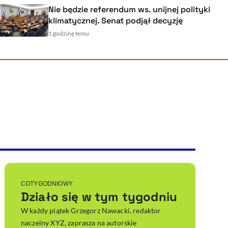
Nie będzie referendum ws. unijnej polityki
klimatycznej. Senat podjął decyzję
1 godzinę temu
Powiększenie kursora
Resetuj opcje
Ułatwienia dostępności wspierają:
, otwiera się w nowym ok
Sprawdź, jak i dlaczego zwiększamy dostępność
, otwiera się w nowym oknie
Zgłoś problem
Deklaracja dostępności
, otwiera się w nowy