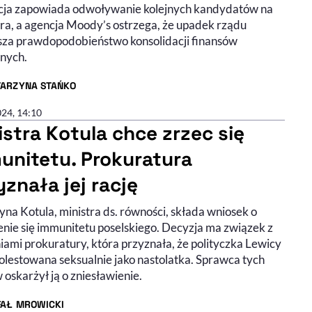
ja zapowiada odwoływanie kolejnych kandydatów na
ra, a agencja Moody’s ostrzega, że upadek rządu
sza prawdopodobieństwo konsolidacji finansów
znych.
TARZYNA STAŃKO
R ARTYKUŁU - PROFIL
024, 14:10
istra Kotula chce zrzec się
unitetu. Prokuratura
yznała jej rację
na Kotula, ministra ds. równości, składa wniosek o
enie się immunitetu poselskiego. Decyzja ma związek z
iami prokuratury, która przyznała, że polityczka Lewicy
olestowana seksualnie jako nastolatka. Sprawca tych
oskarżył ją o zniesławienie.
FAŁ MROWICKI
R ARTYKUŁU - PROFIL