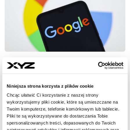
Azbest, Lasagna, Crvena zvezda,
Donald Trump, Euro 2024… czyli,
czego w sieci szukają mieszkańcy
Niniejsza strona korzysta z plików cookie
Europy środkowej
Chcąc ułatwić Ci korzystanie z naszej strony
wykorzystujemy pliki cookie, które są umieszczane na
Najważniejszym wydarzeniem mijającego roku dla
mieszkańców naszego regionu były mistrzostwa Europy
Twoim komputerze, telefonie komórkowym lub tablecie.
w piłce nożnej. Tak to przynajmniej wygląda z
Pliki te są wykorzystywane do dostarczania Tobie
perspektywy wyszukiwarki Google. Uwagę internautów
spersonalizowanych treści, dopasowanych do Twoich
przykuwały także inne sporty i sportowcy oraz politycy,
zainteresowań artykułów i informacji reklamowych oraz