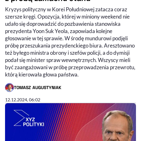
Kryzys polityczny w Korei Południowej zatacza coraz
szersze kręgi. Opozycja, której w miniony weekend nie
udało się doprowadzić do pozbawienia stanowiska
prezydenta Yoon Suk Yeola, zapowiada kolejne
głosowanie w tej sprawie. W środę mundurowi podjęli
próbę przeszukania prezydenckiego biura. Aresztowano
też byłego ministra obrony i szefów policji, a do dymisji
podał się minister spraw wewnętrznych. Wszyscy mieli
być zaangażowani w próbę przeprowadzenia przewrotu,
którą kierowała głowa państwa.
TOMASZ AUGUSTYNIAK
- AUTOR ARTYKUŁU - PROFIL
01:20:38
CZAS TRWANIA
12.12.2024, 06:02