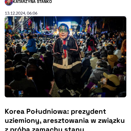
KATARZYNA STAŃKO
- AUTOR ARTYKUŁU - PROFIL
13.12.2024, 06:06
Korea Południowa: prezydent
uziemiony, aresztowania w związku
z próbą zamachu stanu