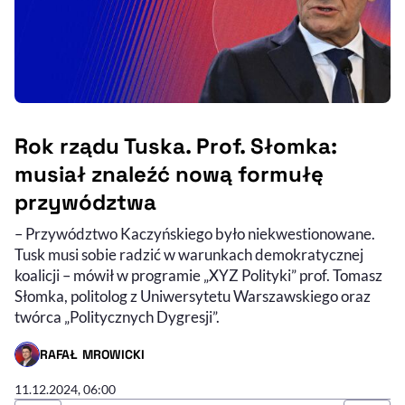
Rok rządu Tuska. Prof. Słomka:
musiał znaleźć nową formułę
przywództwa
– Przywództwo Kaczyńskiego było niekwestionowane.
Audycja do słuchania (podcast)
Nagranie wideo
Tusk musi sobie radzić w warunkach demokratycznej
koalicji – mówił w programie „XYZ Polityki” prof. Tomasz
Słomka, politolog z Uniwersytetu Warszawskiego oraz
twórca „Politycznych Dygresji”.
RAFAŁ MROWICKI
- AUTOR ARTYKUŁU - PROFIL
11.12.2024, 06:00