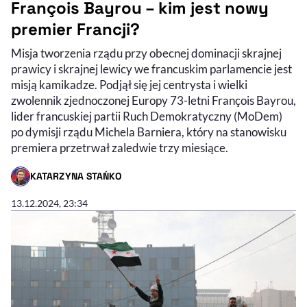
François Bayrou – kim jest nowy
premier Francji?
Misja tworzenia rządu przy obecnej dominacji skrajnej
prawicy i skrajnej lewicy we francuskim parlamencie jest
misją kamikadze. Podjął się jej centrysta i wielki
zwolennik zjednoczonej Europy 73-letni François Bayrou,
lider francuskiej partii Ruch Demokratyczny (MoDem)
po dymisji rządu Michela Barniera, który na stanowisku
premiera przetrwał zaledwie trzy miesiące.
KATARZYNA STAŃKO
- AUTOR ARTYKUŁU - PROFIL
13.12.2024, 23:34