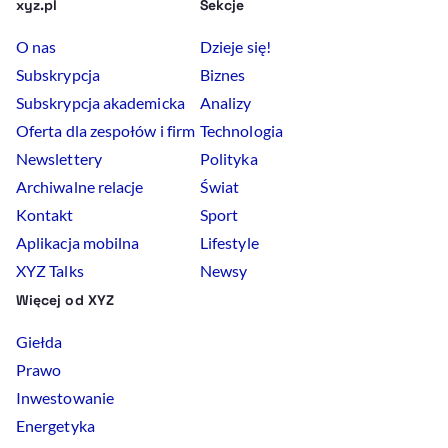
xyz.pl
Sekcje
O nas
Dzieje się!
Subskrypcja
Biznes
Subskrypcja akademicka
Analizy
Oferta dla zespołów i firm
Technologia
Newslettery
Polityka
Archiwalne relacje
Świat
Kontakt
Sport
Aplikacja mobilna
Lifestyle
XYZ Talks
Newsy
Więcej od XYZ
Giełda
Prawo
Inwestowanie
Energetyka