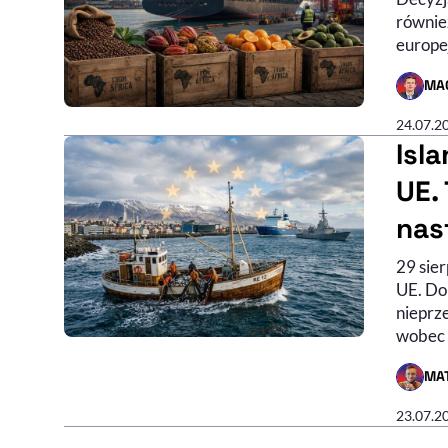
równie
europe
MA
- AUTO
24.07.2
Isl
UE.
nas
29 sie
UE. Do
nieprz
wobec 
MA
- AUTO
23.07.2