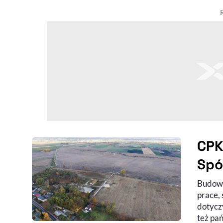
CPK
Spó
Budowa
prace,
dotyczy
też pa