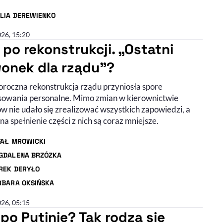
ILIA DEREWIENKO
R ARTYKUŁU - PROFIL
026, 15:20
 po rekonstrukcji. „Ostatni
onek dla rządu”?
oroczna rekonstrukcja rządu przyniosła spore
sowania personalne. Mimo zmian w kierownictwie
w nie udało się zrealizować wszystkich zapowiedzi, a
na spełnienie części z nich są coraz mniejsze.
FAŁ MROWICKI
R ARTYKUŁU - PROFIL
GDALENA BRZÓZKA
R ARTYKUŁU - PROFIL
REK DERYŁO
R ARTYKUŁU - PROFIL
RBARA OKSIŃSKA
R ARTYKUŁU - PROFIL
026, 05:15
 po Putinie? Tak rodzą się