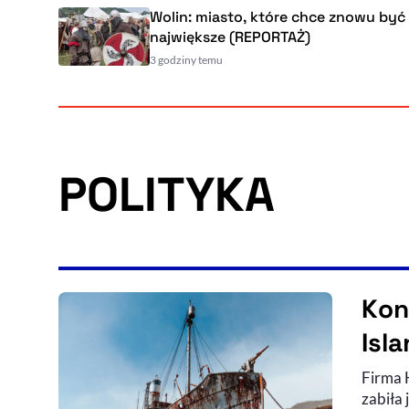
Wolin: miasto, które chce znowu być
największe (REPORTAŻ)
3 godziny temu
POLITYKA
Kon
Isl
Firma 
zabiła