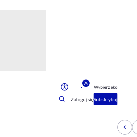
Ułatwienia dostępu
Rozmiar tekstu
Rozmiar tekstu
Rozmiar tekstu
Rozmiar tekstu
Normalny
Duży
Bardzo duży
Opcje wyświetlania
Wybierz eko
Podkreślenie linków
Zatrzymanie animacji
Zaloguj się
Subskrybuj
Odcienie szarości
Ułatwienie czytania