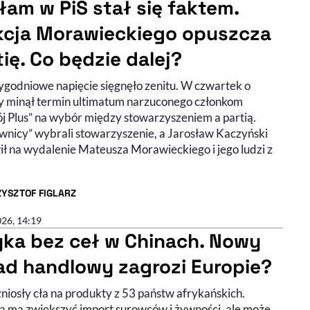
łam w PiS stał się faktem.
kcja Morawieckiego opuszcza
tię. Co będzie dalej?
ygodniowe napięcie sięgnęło zenitu. W czwartek o
y minął termin ultimatum narzuconego członkom
j Plus” na wybór między stowarzyszeniem a partią.
wnicy” wybrali stowarzyszenie, a Jarosław Kaczyński
ił na wydalenie Mateusza Morawieckiego i jego ludzi z
YSZTOF FIGLARZ
R ARTYKUŁU - PROFIL
026, 14:19
yka bez ceł w Chinach. Nowy
ad handlowy zagrozi Europie?
niosły cła na produkty z 53 państw afrykańskich.
a ma zwiększyć import surowców i żywności, ale może