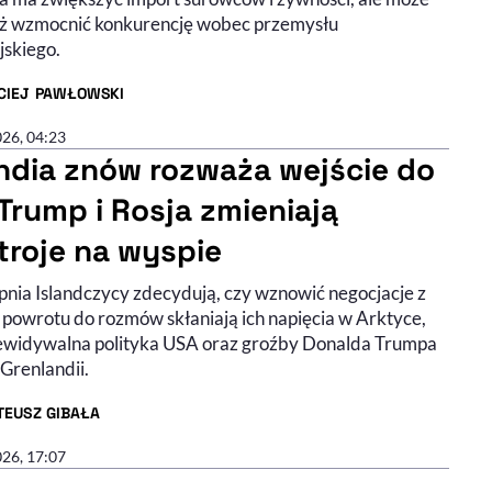
ż wzmocnić konkurencję wobec przemysłu
jskiego.
CIEJ PAWŁOWSKI
R ARTYKUŁU - PROFIL
026, 04:23
andia znów rozważa wejście do
 Trump i Rosja zmieniają
troje na wyspie
rpnia Islandczycy zdecydują, czy wznowić negocjacje z
 powrotu do rozmów skłaniają ich napięcia w Arktyce,
ewidywalna polityka USA oraz groźby Donalda Trumpa
Grenlandii.
TEUSZ GIBAŁA
R ARTYKUŁU - PROFIL
026, 17:07