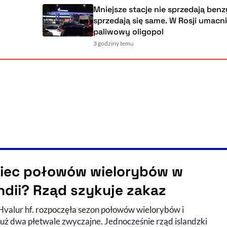
Mniejsze stacje nie sprzedają benzyny,
sprzedają się same. W Rosji umacnia się
paliwowy oligopol
3 godziny temu
iec połowów wielorybów w
andii? Rząd szykuje zakaz
Hvalur hf. rozpoczęła sezon połowów wielorybów i
 już dwa płetwale zwyczajne. Jednocześnie rząd islandzki