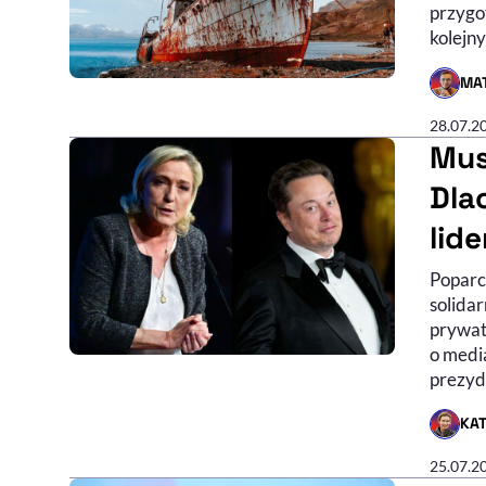
przygo
kolejn
MA
- AUTO
28.07.2
Mus
Dla
lid
Poparc
solidar
prywat
o medi
prezyd
KA
- AUTO
25.07.2