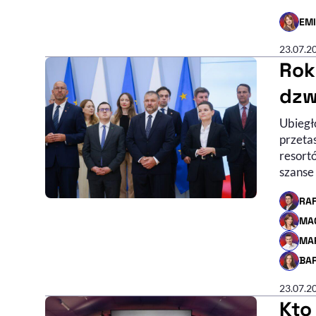
EM
- AUTO
23.07.2
Rok
dzw
Ubiegł
przeta
resortó
szanse 
RA
- AUTO
MA
- AUTO
MA
- AUTO
BA
- AUTO
23.07.2
Kto