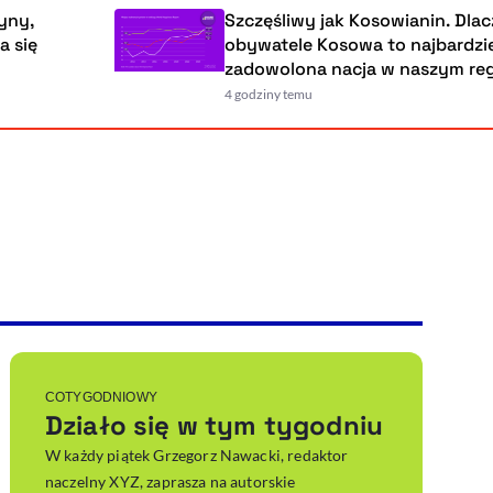
Szczęśliwy jak Kosowianin. Dlaczego
obywatele Kosowa to najbardziej
zadowolona nacja w naszym regionie?
4 godziny temu
Powiększenie kursora
Resetuj opcje
Ułatwienia dostępności wspierają:
, otwiera się w nowym ok
Sprawdź, jak i dlaczego zwiększamy dostępność
, otwiera się w nowym oknie
Zgłoś problem
Deklaracja dostępności
, otwiera się w nowy