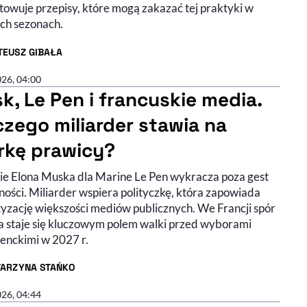
towuje przepisy, które mogą zakazać tej praktyki w
ych sezonach.
TEUSZ GIBAŁA
R ARTYKUŁU - PROFIL
026, 04:00
k, Le Pen i francuskie media.
czego miliarder stawia na
erkę prawicy?
ie Elona Muska dla Marine Le Pen wykracza poza gest
ności. Miliarder wspiera polityczkę, która zapowiada
yzację większości mediów publicznych. We Francji spór
a staje się kluczowym polem walki przed wyborami
enckimi w 2027 r.
TARZYNA STAŃKO
R ARTYKUŁU - PROFIL
026, 04:44