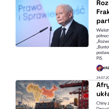
Roz
Fra
par
Wielot
północ
„Rozwó
„Bunto
postaw
PiS.
KRZ
- AUTO
24.07.2
Afr
ukł
Chiny z
Decyzj