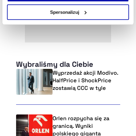
własnej przeglądarce internetowej lub po wybraniu opcji
Zarządzaj cookie.
Spersonalizuj
Szczegółowe informacje na ten temat znajdziesz w
naszej
Polityce Prywatności
.
Wybraliśmy dla Ciebie
Wyprzedaż akcji Modivo.
HalfPrice i ShockPrice
zostawią CCC w tyle
Orlen rozpycha się za
granicą. Wyniki
polskiego giganta