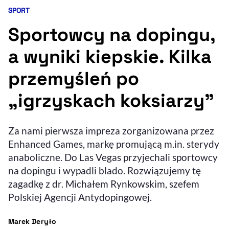
SPORT
Kategoria artykułu:
Resetuj opcje
Sportowcy na dopingu,
Ułatwienia dostępności wspierają:
a wyniki kiepskie. Kilka
przemyśleń po
„igrzyskach koksiarzy”
Za nami pierwsza impreza zorganizowana przez
Enhanced Games, markę promującą m.in. sterydy
, otwiera się w nowym 
Sprawdź, jak i dlaczego zwiększamy dostępność
anaboliczne. Do Las Vegas przyjechali sportowcy
na dopingu i wypadli blado. Rozwiązujemy tę
zagadkę z dr. Michałem Rynkowskim, szefem
, otwiera się w nowym oknie
Zgłoś problem
Deklaracja dostępności
, otwiera się w no
Polskiej Agencji Antydopingowej.
- autor artykułu - profil
Marek Deryło