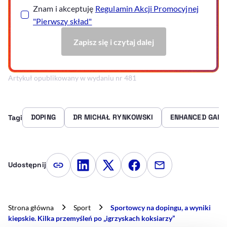
Artykuł opublikowany w wydaniu nr 481
DOPING
DR MICHAŁ RYNKOWSKI
ENHANCED GAM
Tagi
Udostępnij
Kopiuj link artykułu
Udostępnij na LinkedIn
Udostępnij na Twitterze
Udostępnij na Faceboo
Udostępnij przez
Strona główna
Sport
Sportowcy na dopingu, a wyniki
kiepskie. Kilka przemyśleń po „igrzyskach koksiarzy”