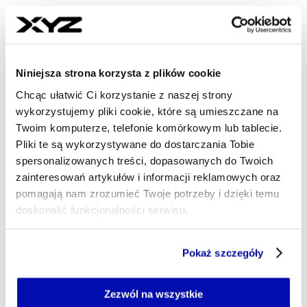
- AUTOR ARTYKUŁU - PROFIL
MAREK DERYŁO
Dziennikarz
Niniejsza strona korzysta z plików cookie
Dziennikarz sportowy, w ostatnich latach
Chcąc ułatwić Ci korzystanie z naszej strony
korespondent „Gazety Wyborczej” m.in. z
wykorzystujemy pliki cookie, które są umieszczane na
Wimbledonu i kortów Rolanda Garrosa. Miłośnik
Twoim komputerze, telefonie komórkowym lub tablecie.
historii oraz – zgodnie z wykształceniem – świata
Pliki te są wykorzystywane do dostarczania Tobie
finansów.
spersonalizowanych treści, dopasowanych do Twoich
marek.derylo@xyz.pl
zainteresowań artykułów i informacji reklamowych oraz
pomagają nam zrozumieć Twoje potrzeby i dzięki temu
doskonalić funkcjonalności serwisu.
Część z plików jest niezbędna do prawidłowego działania
Pokaż szczegóły
serwisu i jego funkcjonalności.
Jeżeli nie wyrażasz zgody na zapisywanie plików cookie,
możesz łatwo zarządzać swoimi uprawnieniami, np. we
Zezwól na wszystkie