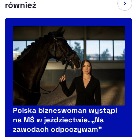
również
P
Polska bizneswoman wystąpi
i
na MŚ w jeździectwie. „Na
zawodach odpoczywam”