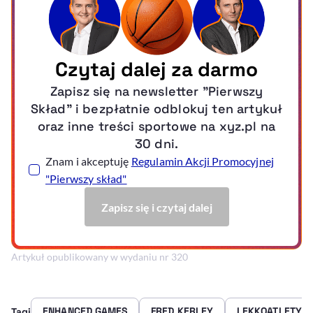
Artykuł opublikowany w wydaniu nr 320
ENHANCED GAMES
FRED KERLEY
LEKKOATLETYK
Tagi