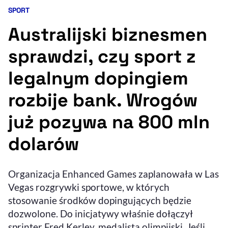
SPORT
Kategoria artykułu:
Resetuj opcje
Australijski biznesmen
Ułatwienia dostępności wspierają:
sprawdzi, czy sport z
legalnym dopingiem
rozbije bank. Wrogów
już pozywa na 800 mln
dolarów
, otwiera się w nowym 
Sprawdź, jak i dlaczego zwiększamy dostępność
Organizacja Enhanced Games zaplanowała w Las
, otwiera się w nowym oknie
Vegas rozgrywki sportowe, w których
Zgłoś problem
Deklaracja dostępności
, otwiera się w no
stosowanie środków dopingujących będzie
dozwolone. Do inicjatywy właśnie dołączył
sprinter Fred Kerley, medalista olimpijski. Jeśli