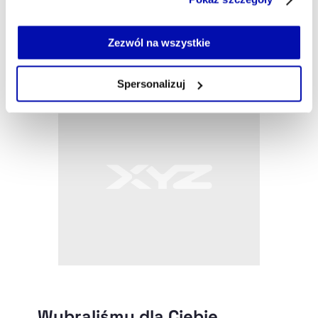
serwisu i jego funkcjonalności.
Jeżeli nie wyrażasz zgody na zapisywanie plików cookie,
marek.derylo@xyz.pl
możesz łatwo zarządzać swoimi uprawnieniami, np. we
Zezwól na wszystkie
własnej przeglądarce internetowej lub po wybraniu opcji
Zarządzaj cookie.
Spersonalizuj
Szczegółowe informacje na ten temat znajdziesz w
naszej
Polityce Prywatności
.
Wybraliśmy dla Ciebie