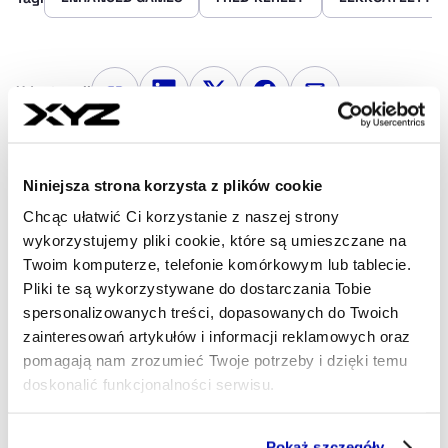
Udostępnij
Kopiuj link artykułu
Udostępnij na LinkedIn
Udostępnij na Twitterze
Udostępnij na Faceboo
Udostępnij przez
Strona główna
Sport
Australijski biznesmen sprawdzi,
Niniejsza strona korzysta z plików cookie
czy sport z legalnym dopingiem rozbije bank. Wrogów już pozywa
Chcąc ułatwić Ci korzystanie z naszej strony
na 800 mln dolarów
wykorzystujemy pliki cookie, które są umieszczane na
Twoim komputerze, telefonie komórkowym lub tablecie.
Pliki te są wykorzystywane do dostarczania Tobie
- AUTOR ARTYKUŁU - PROFIL
MAREK DERYŁO
spersonalizowanych treści, dopasowanych do Twoich
Dziennikarz
zainteresowań artykułów i informacji reklamowych oraz
pomagają nam zrozumieć Twoje potrzeby i dzięki temu
Dziennikarz sportowy, w ostatnich latach
korespondent „Gazety Wyborczej” m.in. z
doskonalić funkcjonalności serwisu.
Wimbledonu i kortów Rolanda Garrosa. Miłośnik
historii oraz – zgodnie z wykształceniem – świata
Część z plików jest niezbędna do prawidłowego działania
finansów.
Pokaż szczegóły