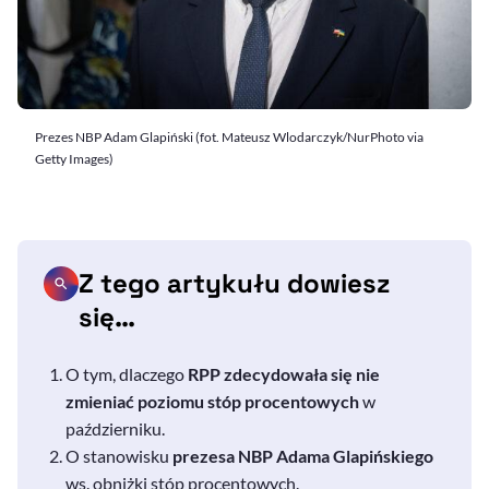
Prezes NBP Adam Glapiński (fot. Mateusz Wlodarczyk/NurPhoto via
Getty Images)
Z tego artykułu dowiesz
się…
O tym, dlaczego
RPP zdecydowała się nie
zmieniać poziomu stóp procentowych
w
październiku.
O stanowisku
prezesa NBP Adama Glapińskiego
ws. obniżki stóp procentowych.