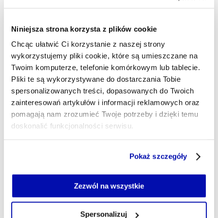
- AUTOR ARTYKUŁU - PROFIL
ALAN BARTMAN
Niniejsza strona korzysta z plików cookie
Dziennikarz
Chcąc ułatwić Ci korzystanie z naszej strony
Dziennikarz z wykształcenia, ale także z pasji. W
wykorzystujemy pliki cookie, które są umieszczane na
XYZ będę śledził biężące wydarzenia i opisywał
Twoim komputerze, telefonie komórkowym lub tablecie.
najważniejsze z nich. Prywatnie oddany angielskiej
i polskiej piłce nożnej oraz literaturze w rodzimym
Pliki te są wykorzystywane do dostarczania Tobie
wydaniu, szczególnie w wykonaniu Janusza
spersonalizowanych treści, dopasowanych do Twoich
Głowackiego.
zainteresowań artykułów i informacji reklamowych oraz
pomagają nam zrozumieć Twoje potrzeby i dzięki temu
alan.bartman@xyz.pl
doskonalić funkcjonalności serwisu.
Część z plików jest niezbędna do prawidłowego działania
Pokaż szczegóły
serwisu i jego funkcjonalności.
Jeżeli nie wyrażasz zgody na zapisywanie plików cookie,
możesz łatwo zarządzać swoimi uprawnieniami, np. we
Zezwól na wszystkie
własnej przeglądarce internetowej lub po wybraniu opcji
Zarządzaj cookie.
Spersonalizuj