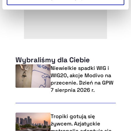
Szczegółowe informacje na ten temat znajdziesz w
naszej
Polityce Prywatności
.
Wybraliśmy dla Ciebie
Niewielkie spadki WIG i
WIG20, akcje Modivo na
przecenie. Dzień na GPW
7 sierpnia 2026 r.
Tropiki gotują się
żywcem. Azjatyckie
metropolie adaptują się