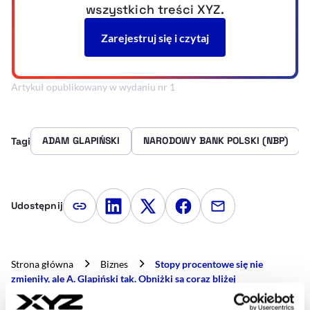
Artykuł opublikowany w wydaniu nr 1
ADAM GLAPIŃSKI
NARODOWY BANK POLSKI (NBP)
Tagi
Udostępnij
Kopiuj link artykułu
Udostępnij na LinkedIn
Udostępnij na Twitterze
Udostępnij na Faceboo
Udostępnij przez
Strona główna
Biznes
Stopy procentowe się nie
zmieniły, ale A. Glapiński tak. Obniżki są coraz bliżej