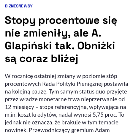
BIZNES
NEWSY
Kategorie artykułu:
Resetuj opcje
Stopy procentowe się
Ułatwienia dostępności wspierają:
nie zmieniły, ale A.
Glapiński tak. Obniżki
są coraz bliżej
W rocznicę ostatniej zmiany w poziomie stóp
procentowych Rada Polityki Pieniężnej postawiła
, otwiera się w nowym 
Sprawdź, jak i dlaczego zwiększamy dostępność
na kolejną pauzę. Tym samym status quo przyjęte
przez władze monetarne trwa nieprzerwanie od
12 miesięcy – stopa referencyjna, wpływająca na
, otwiera się w nowym oknie
Zgłoś problem
Deklaracja dostępności
, otwiera się w no
m.in. koszt kredytów, nadal wynosi 5,75 proc. To
jednak nie oznacza, że brakuje w tym temacie
nowinek. Przewodniczący gremium Adam