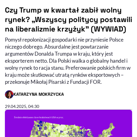
Czy Trump w kwartał zabił wolny
rynek? „Wszyscy politycy postawili
na liberalizmie krzyżyk” (WYWIAD)
Pomysł repolonizacji gospodarki nie przyniesie Polsce
niczego dobrego. Absurdalne jest powtarzanie
argumentów Donalda Trumpa w kraju, który jest
eksporterem netto. Dla Polski walka o globalny handel i
wolny rynek to racja stanu. Preferowanie polskich firm w
kraju może skutkować utratą rynków eksportowych –
przekonuje Mikołaj Pisarski z Fundacji FOR.
KATARZYNA MOKRZYCKA
- AUTOR ARTYKUŁU - PROFIL
29.04.2025, 04:30