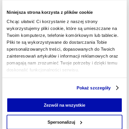
Singapur: rządząca partia
Niniejsza strona korzysta z plików cookie
wzmacnia władzę. Czempion
Chcąc ułatwić Ci korzystanie z naszej strony
globalizacji stoi przed wyzwaniami
wykorzystujemy pliki cookie, które są umieszczane na
wojny handlowej
Twoim komputerze, telefonie komórkowym lub tablecie.
Pliki te są wykorzystywane do dostarczania Tobie
Rządząca od początku istnienia kraju Partia Akcji
spersonalizowanych treści, dopasowanych do Twoich
Ludowej umocniła pozycję po sobotnich wyborach.
Władze azjatyckiego miasta-państwa przygotowują się
zainteresowań artykułów i informacji reklamowych oraz
do walki z rosnącymi kosztami życia i niedoborami na
pomagają nam zrozumieć Twoje potrzeby i dzięki temu
rynku mieszkaniowym. Największym wyzwaniem dla
doskonalić funkcjonalności serwisu.
uzależnionego od globalnego handlu Singapuru może się
jednak okazać chińsko-amerykańska rywalizacja.
Część z plików jest niezbędna do prawidłowego działania
Pokaż szczegóły
serwisu i jego funkcjonalności.
TOMASZ AUGUSTYNIAK
- AUTOR ARTYKUŁU - PROFIL
Jeżeli nie wyrażasz zgody na zapisywanie plików cookie,
możesz łatwo zarządzać swoimi uprawnieniami, np. we
Zezwól na wszystkie
04.05.2025, 18:37
własnej przeglądarce internetowej lub po wybraniu opcji
Zarządzaj cookie.
Spersonalizuj