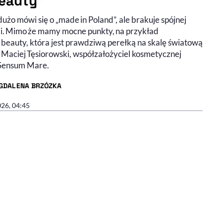
eauty"
dużo mówi się o „made in Poland”, ale brakuje spójnej
ji. Mimo że mamy mocne punkty, na przykład
 beauty, która jest prawdziwą perełką na skalę światową
 Maciej Tęsiorowski, współzałożyciel kosmetycznej
Sensum Mare.
GDALENA BRZÓZKA
R ARTYKUŁU - PROFIL
026, 04:45