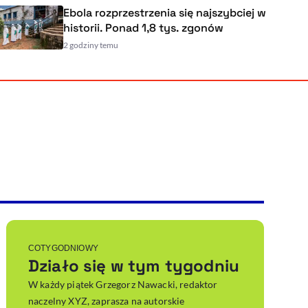
ycznym
Ebola rozprzestrzenia się najszybci
czyły
historii. Ponad 1,8 tys. zgonów
2 godziny temu
Powiększenie kursora
Resetuj opcje
Ułatwienia dostępności wspierają:
, otwiera się w nowym ok
Sprawdź, jak i dlaczego zwiększamy dostępność
, otwiera się w nowym oknie
Zgłoś problem
Deklaracja dostępności
, otwiera się w nowy