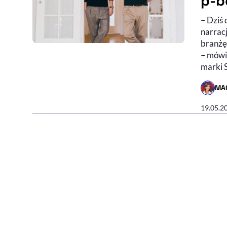
p-b
– Dziś 
narrac
branżę
– mówi
marki 
MA
- AUTO
19.05.2