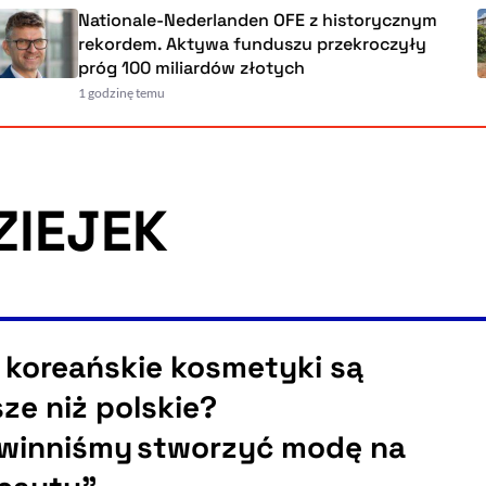
Nationale-Nederlanden OFE z histor
.
rekordem. Aktywa funduszu przekro
próg 100 miliardów złotych
1 godzinę temu
ZIEJEK
 koreańskie kosmetyki są
sze niż polskie?
winniśmy stworzyć modę na