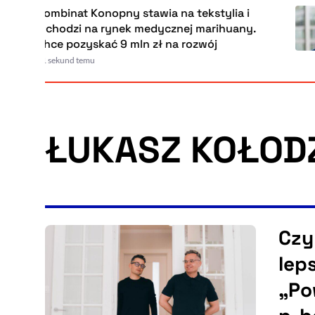
Kombinat Konopny stawia na tekstylia i
wchodzi na rynek medycznej marihuany
Chce pozyskać 9 mln zł na rozwój
41 sekund temu
ŁUKASZ KOŁOD
Czy
lep
„Po