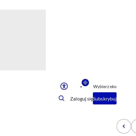
Ułatwienia dostępu
Rozmiar tekstu
Rozmiar tekstu
Rozmiar tekstu
Rozmiar tekstu
Normalny
Duży
Bardzo duży
Opcje wyświetlania
Wybierz eko
Podkreślenie linków
Zatrzymanie animacji
Zaloguj się
Subskrybuj
Odcienie szarości
Ułatwienie czytania