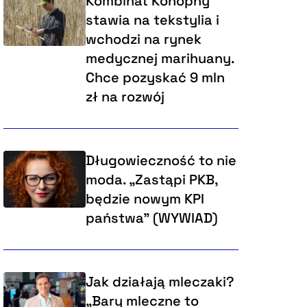
Kombinat Konopny
stawia na tekstylia i
wchodzi na rynek
medycznej marihuany.
Chce pozyskać 9 mln
zł na rozwój
Długowieczność to nie
moda. „Zastąpi PKB,
będzie nowym KPI
państwa” (WYWIAD)
Jak działają mleczaki?
„Bary mleczne to