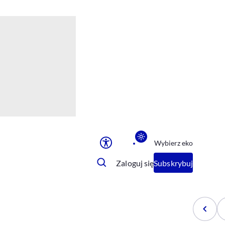
Ułatwienia dostępu
Rozmiar tekstu
Rozmiar tekstu
Rozmiar tekstu
Rozmiar tekstu
Normalny
Duży
Bardzo duży
Opcje wyświetlania
Wybierz eko
Podkreślenie linków
Zatrzymanie animacji
Zaloguj się
Subskrybuj
Odcienie szarości
Ułatwienie czytania