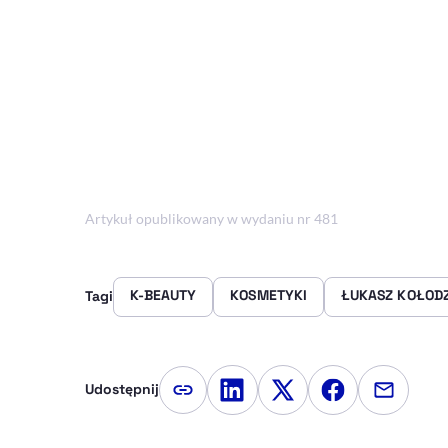
Artykuł opublikowany w wydaniu nr 481
K-BEAUTY
KOSMETYKI
ŁUKASZ KOŁOD
Tagi
Udostępnij
Kopiuj link artykułu
Udostępnij na LinkedIn
Udostępnij na Twitte
Udostępnij na
Udostępn