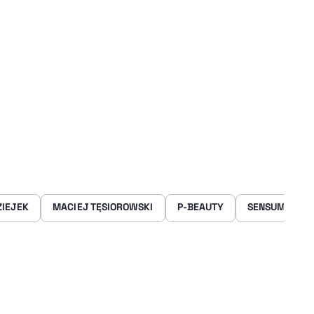
ZIEJEK
MACIEJ TĘSIOROWSKI
P-BEAUTY
SENSUM MAR
rze
 Facebooku
ij przez e-mail