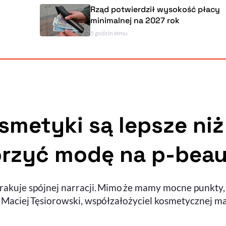
Rząd potwierdził wysokość płacy
minimalnej na 2027 rok
5 godzin temu
smetyki są lepsze niż
rzyć modę na p-bea
brakuje spójnej narracji. Mimo że mamy mocne punkty, 
Maciej Tęsiorowski, współzałożyciel kosmetycznej m