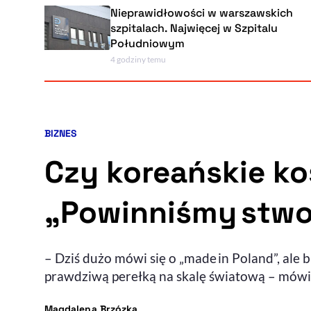
Nieprawidłowości w warszawskich
szpitalach. Najwięcej w Szpitalu
Południowym
4 godziny temu
BIZNES
Kategoria artykułu:
Czy koreańskie ko
„Powinniśmy stwo
– Dziś dużo mówi się o „made in Poland”, ale 
prawdziwą perełką na skalę światową – mówi 
- autor artykułu - profil
Magdalena Brzózka