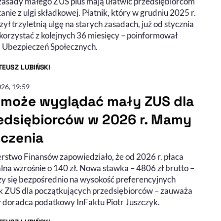
asady małego ZUS plus mają ułatwić przedsiębiorcom
anie z ulgi składkowej. Płatnik, który w grudniu 2025 r.
ył trzyletnią ulgę na starych zasadach, już od stycznia
korzystać z kolejnych 36 miesięcy – poinformował
 Ubezpieczeń Społecznych.
EUSZ LUBIŃSKI
R ARTYKUŁU - PROFIL
026, 19:59
 może wyglądać mały ZUS dla
edsiębiorców w 2026 r. Mamy
iczenia
erstwo Finansów zapowiedziało, że od 2026 r. płaca
lna wzrośnie o 140 zł. Nowa stawka – 4806 zł brutto –
ży się bezpośrednio na wysokość preferencyjnych
k ZUS dla początkujących przedsiębiorców – zauważa
 doradca podatkowy InFaktu Piotr Juszczyk.