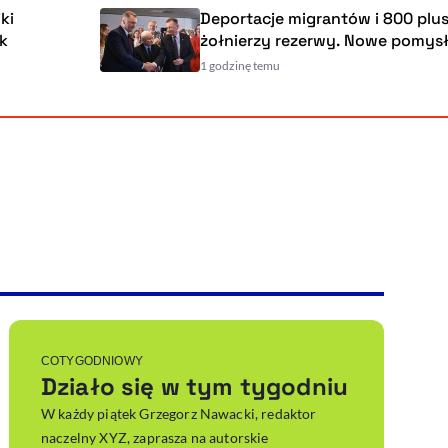
Deportacje migrantów i 800 plus dl
żołnierzy rezerwy. Nowe pomysły P
1 godzinę temu
Powiększenie kursora
Resetuj opcje
Ułatwienia dostępności wspierają:
, otwiera się w nowym ok
Sprawdź, jak i dlaczego zwiększamy dostępność
, otwiera się w nowym oknie
Zgłoś problem
Deklaracja dostępności
, otwiera się w nowy