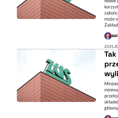
Nowe z
korzyst
zakończ
może s
Zakład
MAT
- AUTO
23.01.2
Tak
prz
wyl
Minist
minima
przeło
składe
główny