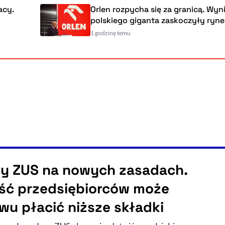
.
Orlen rozpycha się za granicą. Wyniki
polskiego giganta zaskoczyły rynek
1 godzinę temu
y ZUS na nowych zasadach.
ść przedsiębiorców może
wu płacić niższe składki