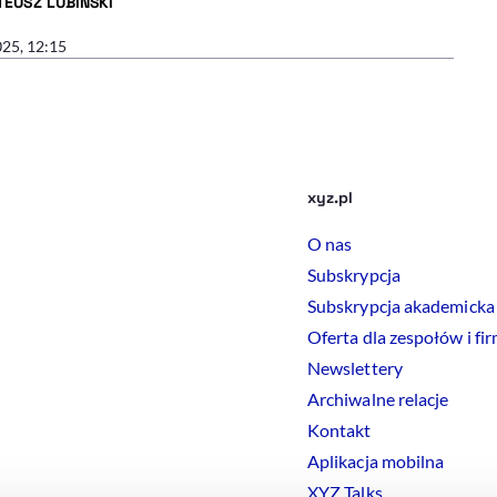
EUSZ LUBIŃSKI
R ARTYKUŁU - PROFIL
025, 12:15
xyz.pl
O nas
Subskrypcja
Subskrypcja akademicka
Oferta dla zespołów i fi
Newslettery
Archiwalne relacje
Kontakt
Aplikacja mobilna
XYZ Talks