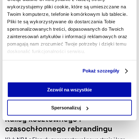
27.06.2025, 07:59
wykorzystujemy pliki cookie, które są umieszczane na
Twoim komputerze, telefonie komórkowym lub tablecie.
Pliki te są wykorzystywane do dostarczania Tobie
spersonalizowanych treści, dopasowanych do Twoich
zainteresowań artykułów i informacji reklamowych oraz
pomagają nam zrozumieć Twoje potrzeby i dzięki temu
doskonalić funkcjonalności serwisu.
Część z plików jest niezbędna do prawidłowego działania
Pokaż szczegóły
serwisu i jego funkcjonalności.
Jeżeli nie wyrażasz zgody na zapisywanie plików cookie,
możesz łatwo zarządzać swoimi uprawnieniami, np. we
Zezwól na wszystkie
własnej przeglądarce internetowej lub po wybraniu opcji
Zarządzaj cookie.
Orlando Magic wracają do korzeni.
Spersonalizuj
Kulisy kosztownego i
Szczegółowe informacje na ten temat znajdziesz w
naszej
Polityce Prywatności
.
czasochłonnego rebrandingu