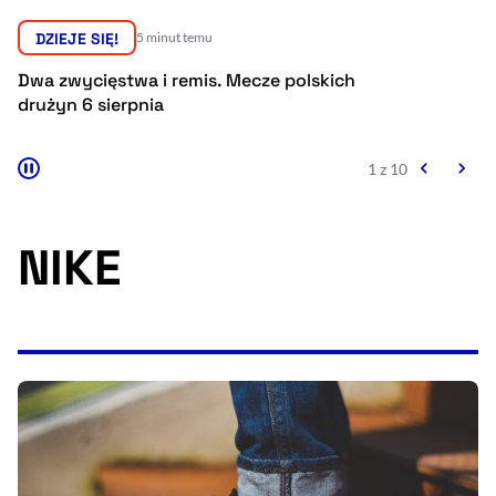
Resetuj opcje
DZIEJE SIĘ!
26 minut temu
Ułatwienia dostępności wspierają:
ze polskich
Szpital w Miastku bez umów z NF
grożą restrukturyzacja, upadłość
likwidacja
2 z 10
NIKE
, otwiera się w nowym 
Sprawdź, jak i dlaczego zwiększamy dostępność
, otwiera się w nowym oknie
Zgłoś problem
Deklaracja dostępności
, otwiera się w no