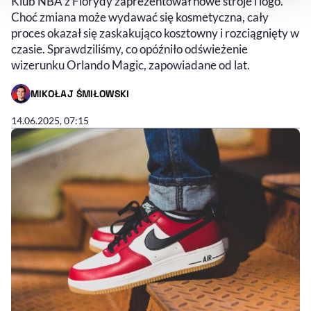
Klub NBA z Florydy zaprezentował nowe stroje i logo.
Choć zmiana może wydawać się kosmetyczna, cały
proces okazał się zaskakująco kosztowny i rozciągnięty w
czasie. Sprawdziliśmy, co opóźniło odświeżenie
wizerunku Orlando Magic, zapowiadane od lat.
MIKOŁAJ ŚMIŁOWSKI
- AUTOR ARTYKUŁU - PROFIL
14.06.2025, 07:15