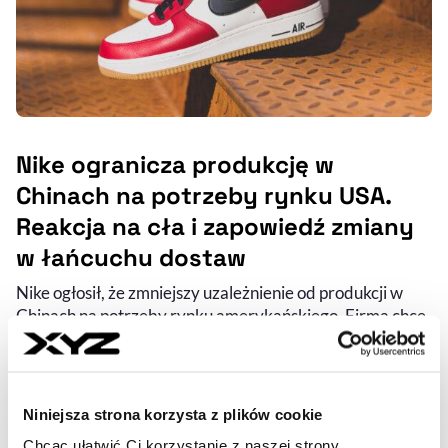
Nike ogranicza produkcję w
Chinach na potrzeby rynku USA.
Reakcja na cła i zapowiedź zmiany
w łańcuchu dostaw
Nike ogłosił, że zmniejszy uzależnienie od produkcji w
Chinach na potrzeby rynku amerykańskiego. Firma chce
w ten sposób ograniczyć wpływ ceł na import i
zapowiada lepsze od oczekiwanych wyniki za I kwartał
nowego roku fiskalnego.
Niniejsza strona korzysta z plików cookie
MICHAŁ SZCZEŚNIEWSKI
- AUTOR ARTYKUŁU - PROFIL
Chcąc ułatwić Ci korzystanie z naszej strony