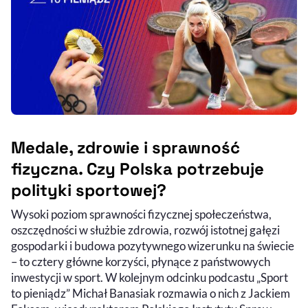
Medale, zdrowie i sprawność
fizyczna. Czy Polska potrzebuje
polityki sportowej?
Wysoki poziom sprawności fizycznej społeczeństwa,
Audycja do słuchania (podcast)
Nagranie wideo
oszczędności w służbie zdrowia, rozwój istotnej gałęzi
gospodarki i budowa pozytywnego wizerunku na świecie
– to cztery główne korzyści, płynące z państwowych
inwestycji w sport. W kolejnym odcinku podcastu „Sport
to pieniądz” Michał Banasiak rozmawia o nich z Jackiem