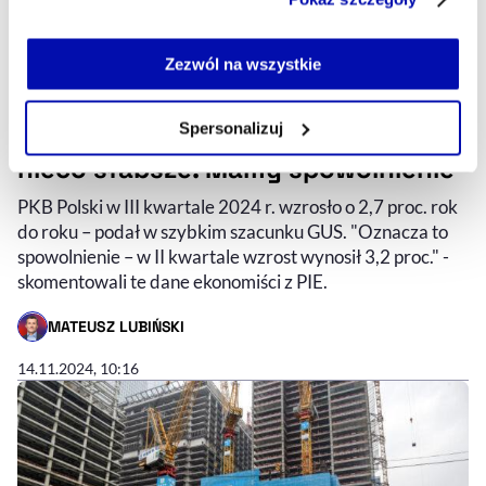
serwisu i jego funkcjonalności.
Jeżeli nie wyrażasz zgody na zapisywanie plików cookie,
możesz łatwo zarządzać swoimi uprawnieniami, np. we
Zezwól na wszystkie
własnej przeglądarce internetowej lub po wybraniu opcji
Zarządzaj cookie.
Spersonalizuj
PKB Polski w III kwartale 2024 r.
nieco słabsze. Mamy spowolnienie
Szczegółowe informacje na ten temat znajdziesz w
naszej
Polityce Prywatności
.
PKB Polski w III kwartale 2024 r. wzrosło o 2,7 proc. rok
do roku – podał w szybkim szacunku GUS. "Oznacza to
spowolnienie – w II kwartale wzrost wynosił 3,2 proc." -
skomentowali te dane ekonomiści z PIE.
MATEUSZ LUBIŃSKI
- AUTOR ARTYKUŁU - PROFIL
14.11.2024, 10:16