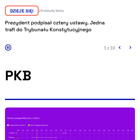
Resetuj opcje
DZIEJE SIĘ!
43 minuty temu
Ułatwienia dostępności wspierają:
Meta z najwyższą karą w USA za brak ochrony
dzieci. Łącznie to już blisko miliard dolarów
2 z 10
PKB
, otwiera się w nowym 
Sprawdź, jak i dlaczego zwiększamy dostępność
, otwiera się w nowym oknie
Zgłoś problem
Deklaracja dostępności
, otwiera się w no