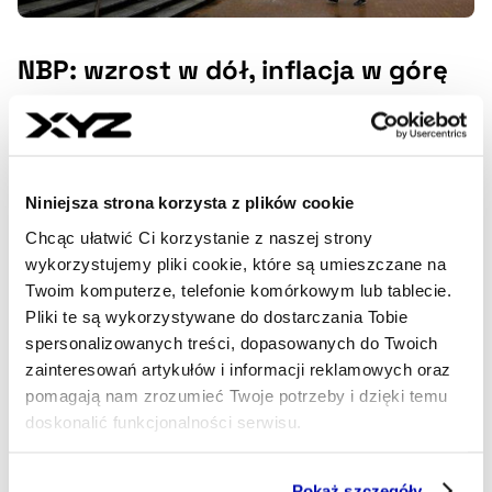
NBP: wzrost w dół, inflacja w górę
Podwyższona inflacja znacząco wpłynie na dochody
realne emerytów i rencistów w pierwszej połowie 2025 r.
MAREK SKAWIŃSKI
- AUTOR ARTYKUŁU - PROFIL
Niniejsza strona korzysta z plików cookie
15.11.2024, 06:11
Chcąc ułatwić Ci korzystanie z naszej strony
wykorzystujemy pliki cookie, które są umieszczane na
Twoim komputerze, telefonie komórkowym lub tablecie.
Pliki te są wykorzystywane do dostarczania Tobie
spersonalizowanych treści, dopasowanych do Twoich
zainteresowań artykułów i informacji reklamowych oraz
pomagają nam zrozumieć Twoje potrzeby i dzięki temu
doskonalić funkcjonalności serwisu.
Część z plików jest niezbędna do prawidłowego działania
Pokaż szczegóły