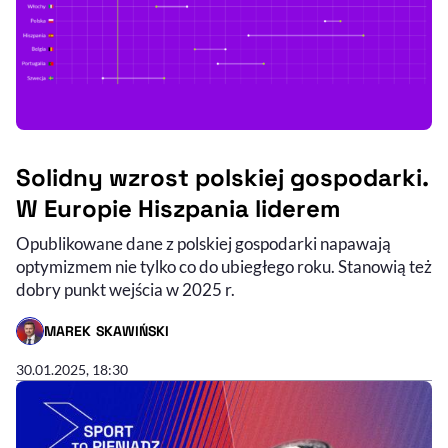
Solidny wzrost polskiej gospodarki.
W Europie Hiszpania liderem
Opublikowane dane z polskiej gospodarki napawają
optymizmem nie tylko co do ubiegłego roku. Stanowią też
dobry punkt wejścia w 2025 r.
MAREK SKAWIŃSKI
- AUTOR ARTYKUŁU - PROFIL
1:13:10
CZAS TRWANIA
30.01.2025, 18:30