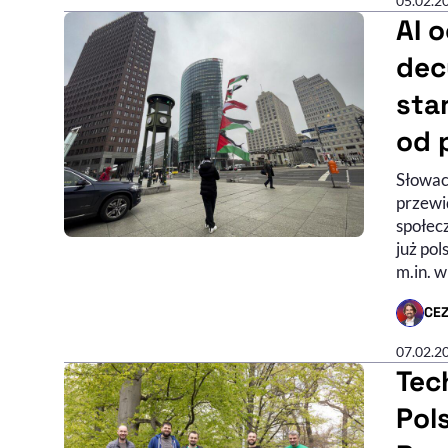
05.02.2
AI o
dec
sta
od 
Słowack
przewi
społec
już po
m.in. w
CE
- AUTO
07.02.2
Tec
Pol