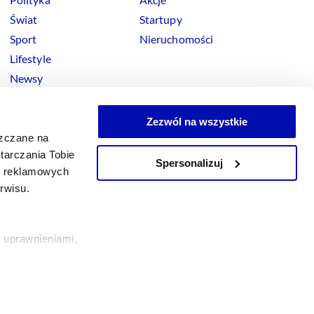
Świat
Startupy
Sport
Nieruchomości
Lifestyle
Newsy
Zezwól na wszystkie
szczane na
tarczania Tobie
Spersonalizuj
okies
ji reklamowych
x
Linkedin
Facebook
Instagram
Youtube
erwisu.
 uprawnieniami,