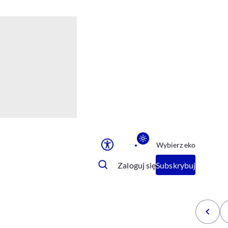
Ułatwienia dostępu
Rozmiar tekstu
Rozmiar tekstu
Rozmiar tekstu
Rozmiar tekstu
Normalny
Duży
Bardzo duży
Opcje wyświetlania
Wybierz eko
Podkreślenie linków
Zatrzymanie animacji
Zaloguj się
Subskrybuj
Odcienie szarości
Ułatwienie czytania