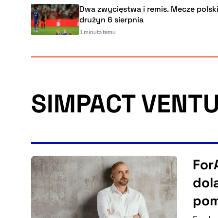
Dwa zwycięstwa i remis. Mecze polskich
drużyn 6 sierpnia
1 minuta temu
SIMPACT VENT
For
dol
pom