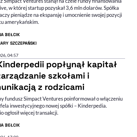
z Simpact Ventures stanął na czele rundy finansowania
ve, w której startup pozyskał 3,6 mln dolarów. Spółka
czy pieniądze na ekspansję i umocnienie swojej pozycji
ku amerykańskim.
NA BEŁCIK
R ARTYKUŁU - PROFIL
ZARY SZCZEPAŃSKI
R ARTYKUŁU - PROFIL
026, 04:57
Kinderpedii popłynął kapitał
zarządzanie szkołami i
unikacją z rodzicami
y fundusz Simpact Ventures poinformował o włączeniu
tfela inwestycyjnego nowej spółki – Kinderpedia.
o ogłosił więcej transakcji.
NA BEŁCIK
R ARTYKUŁU - PROFIL