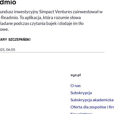
dmio
 fundusz inwestycyjny Simpact Ventures zainwestował w
 Readmio. To aplikacja, która rozumie słowa
adane podczas czytania bajek i dodaje im tło
kowe.
ZARY SZCZEPAŃSKI
R ARTYKUŁU - PROFIL
025, 06:05
xyz.pl
O nas
Subskrypcja
Subskrypcja akademicka
Oferta dla zespołów i fi
Newslettery