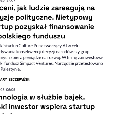
026, 17:09
ceni, jak ludzie zareagują na
yzje polityczne. Nietypowy
rtup pozyskał finansowanie
polskiego funduszu
i startup Culture Pulse tworzący AI w celu
dywania konsekwencji decyzji narodów czy grup
znych zbiera pieniądze na rozwój. W firmę zainwestował
lski fundusz Simpact Ventures. Narzędzie przetestowano
 Palestynie.
ZARY SZCZEPAŃSKI
R ARTYKUŁU - PROFIL
025, 06:05
hnologia w służbie bajek.
ski inwestor wspiera startup