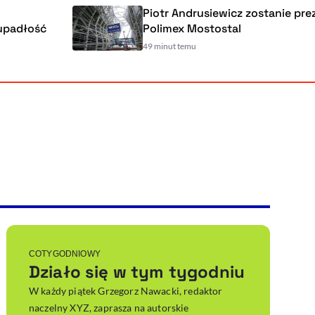
Piotr Andrusiewicz zostanie prezese
łość
Polimex Mostostal
49 minut temu
Powiększenie kursora
Resetuj opcje
Ułatwienia dostępności wspierają:
, otwiera się w nowym ok
Sprawdź, jak i dlaczego zwiększamy dostępność
, otwiera się w nowym oknie
Zgłoś problem
Deklaracja dostępności
, otwiera się w nowy