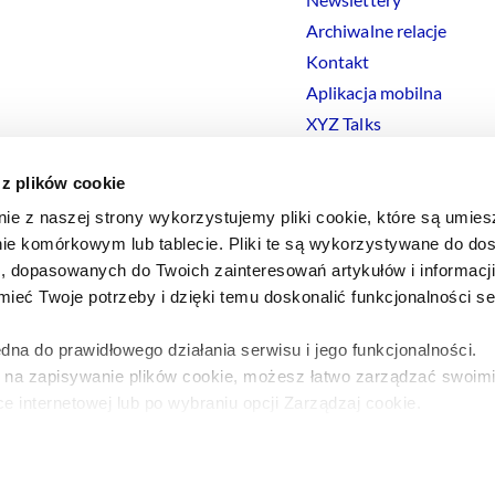
Archiwalne relacje
Kontakt
Aplikacja mobilna
XYZ Talks
 z plików cookie
nie z naszej strony wykorzystujemy pliki cookie, które są umie
ie komórkowym lub tablecie. Pliki te są wykorzystywane do dos
Polityka prywatności
Polityka
Cookies
Regulamin
Ustawienia
Co
i, dopasowanych do Twoich zainteresowań artykułów i informac
eć Twoje potrzeby i dzięki temu doskonalić funkcjonalności s
dna do prawidłowego działania serwisu i jego funkcjonalności.
y na zapisywanie plików cookie, możesz łatwo zarządzać swoimi
e internetowej lub po wybraniu opcji Zarządzaj cookie.
a ten temat znajdziesz w naszej
Polityce Prywatności
.