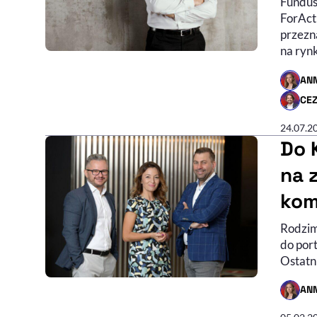
Fundus
ForActi
przezna
na ryn
AN
- AUTO
CE
- AUTO
24.07.2
Do 
na 
kom
Rodzim
do por
Ostatni
AN
- AUTO