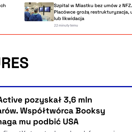
Szpital w Miastku bez umów z NFZ.
Placówce grożą restrukturyzacja, upad
lub likwidacja
22 minuty temu
URES
Active pozyskał 3,6 mln
arów. Współtwórca Booksy
aga mu podbić USA