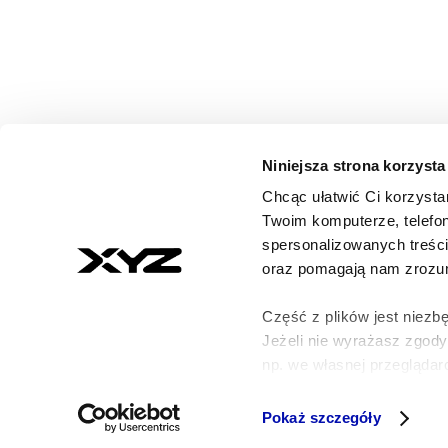
Niniejsza strona korzysta
Chcąc ułatwić Ci korzysta
© 2026 XYZ. Wszystkie prawa zastrzeżone
Twoim komputerze, telefon
All rights reserved
spersonalizowanych treśc
ISSN 3071-8147
oraz pomagają nam zrozumi
Część z plików jest niezbę
Jeżeli nie wyrażasz zgod
np. we własnej przeglądarc
Szczegółowe informacje n
Pokaż szczegóły