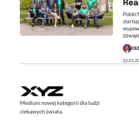
Rea
Polski
startup
wypowi
dźwię
CE
- AUTO
22.01.2
Medium nowej kategorii dla ludzi
ciekawych świata.